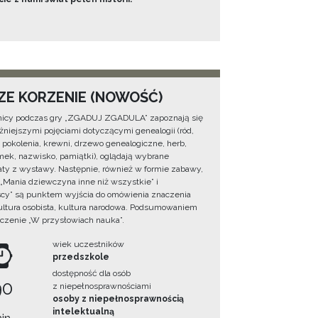
ZE KORZENIE (NOWOŚĆ)
icy podczas gry „ZGADUJ ZGADULA” zapoznają się
żniejszymi pojęciami dotyczącymi genealogii (ród,
, pokolenia, krewni, drzewo genealogiczne, herb,
ek, nazwisko, pamiątki), oglądają wybrane
ty z wystawy. Następnie, również w formie zabawy,
 „Mania dziewczyna inne niż wszystkie” i
cy” są punktem wyjścia do omówienia znaczenia
ultura osobista, kultura narodowa. Podsumowaniem
iczenie „W przysłowiach nauka”.
wiek uczestników
przedszkole
dostępność dla osób
90
z niepełnosprawnościami
osoby z niepełnosprawnością
intelektualną