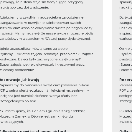
sprawiają, że historia staje się fascynującą przygodą i
sprawiaj
nauką poprzez doświadczenie.
nauką p
Dziękujemy wszystkim nauczycielom za codzienne
Dzięku
zaangażowanie w rozwijanie zainteresowań swoich
zaangaż
uczniów oraz wspólne odkrywanie świata pełnego wiedzy i
uczniów
inspiracji. Mamy nadzieję, że nasze lekcje muzealne będą
inspira
wartościowym wsparciem w Waszej pracy dydaktycznej.
wartośc
Opinie uczestników mówią same za siebie:
Opinie 
„Byliśmy – świetne zajęcia, prelekcja, przebieranki, zajęcia
„Byliśmy
plastyczne. Dzieci były zachwycone, dziękujemy!”
plastyc
„Super zajęcia, pełne ciekawostek i kreatywnej pracy.
„Super 
Polecamy serdecznie!”
Polecam
Rezerwacje już trwają
Rezerw
Zapraszamy do planowania wizyt oraz pobierania plików
Zaprasz
PDF z pełną ofertą edukacyjną i lekcjami muzealnymi –
PDF z p
dostępna jest również skrócona wersja oferty bez
dostępn
szczegółowych opisów.
szczegó
PS. Informujemy, że z dniem 1 grudnia 2025 r. oddział
PS. Inf
Muzeum Zamek w Dębnie jest zamknięty dla
Muzeum
zwiedzających.
zwiedza
Odkryjcie z nami świat pełen historii!
Odkryjc