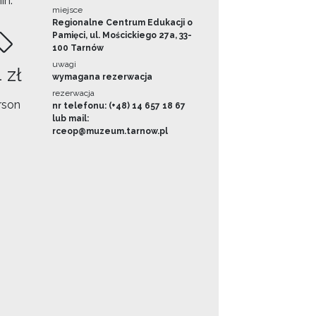
in.
miejsce
Regionalne Centrum Edukacji o
Pamięci, ul. Mościckiego 27a, 33-
100 Tarnów
uwagi
 zł
wymagana rezerwacja
rezerwacja
rson
nr telefonu: (+48) 14 657 18 67
lub mail:
rceop@muzeum.tarnow.pl