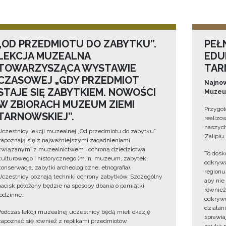
„OD PRZEDMIOTU DO ZABYTKU”.
PEŁ
LEKCJA MUZEALNA
EDU
TOWARZYSZĄCA WYSTAWIE
TAR
CZASOWEJ „GDY PRZEDMIOT
Najnow
STAJE SIĘ ZABYTKIEM. NOWOŚCI
Muzeum
W ZBIORACH MUZEUM ZIEMI
Przygot
TARNOWSKIEJ”.
realizo
naszych
Uczestnicy lekcji muzealnej „Od przedmiotu do zabytku”
Zalipiu.
zapoznają się z najważniejszymi zagadnieniami
związanymi z muzealnictwem i ochroną dziedzictwa
To dosk
kulturowego i historycznego (m.in. muzeum, zabytek,
odkrywa
konserwacja, zabytki archeologiczne, etnografia).
regionu
Uczestnicy poznają techniki ochrony zabytków. Szczególny
aby nie
nacisk położony będzie na sposoby dbania o pamiątki
również
rodzinne.
odkrywc
działan
Podczas lekcji muzealnej uczestnicy będą mieli okazję
sprawiaj
zapoznać się również z replikami przedmiotów