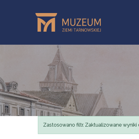
Skip to main content
Status message
Zastosowano filtr. Zaktualizowane wyniki 