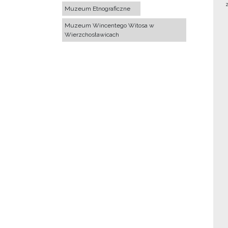
Muzeum Etnograficzne
Muzeum Wincentego Witosa w
Wierzchosławicach