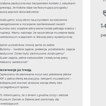
m
działania plastyczne oraz bezpośredni kontakt z zabytkami
sprawiają, że historia staje się fascynującą przygodą i
nauką poprzez doświadczenie.
Dziękujemy wszystkim nauczycielom za codzienne
14
zaangażowanie w rozwijanie zainteresowań swoich
uczniów oraz wspólne odkrywanie świata pełnego wiedzy i
inspiracji. Mamy nadzieję, że nasze lekcje muzealne będą
pe
wartościowym wsparciem w Waszej pracy dydaktycznej.
Opinie uczestników mówią same za siebie:
„Byliśmy – świetne zajęcia, prelekcja, przebieranki, zajęcia
plastyczne. Dzieci były zachwycone, dziękujemy!”
„Super zajęcia, pełne ciekawostek i kreatywnej pracy.
Polecamy serdecznie!”
Rezerwacje już trwają
Zapraszamy do planowania wizyt oraz pobierania plików
PDF z pełną ofertą edukacyjną i lekcjami muzealnymi –
dostępna jest również skrócona wersja oferty bez
szczegółowych opisów.
PS. Informujemy, że z dniem 1 grudnia 2025 r. oddział
Muzeum Zamek w Dębnie jest zamknięty dla
zwiedzających.