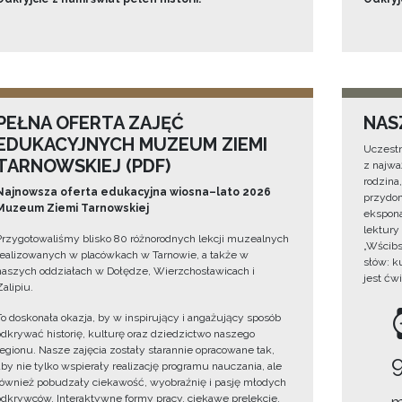
PEŁNA OFERTA ZAJĘĆ
NAS
EDUKACYJNYCH MUZEUM ZIEMI
Uczestn
TARNOWSKIEJ (PDF)
z najwa
rodzina
Najnowsza oferta edukacyjna wiosna–lato 2026
przydom
Muzeum Ziemi Tarnowskiej
ekspona
lektury
Przygotowaliśmy blisko 80 różnorodnych lekcji muzealnych
„Wścibs
realizowanych w placówkach w Tarnowie, a także w
słów: k
naszych oddziałach w Dołędze, Wierzchosławicach i
jest ćw
Zalipiu.
To doskonała okazja, by w inspirujący i angażujący sposób
odkrywać historię, kulturę oraz dziedzictwo naszego
regionu. Nasze zajęcia zostały starannie opracowane tak,
aby nie tylko wspierały realizację programu nauczania, ale
również pobudzały ciekawość, wyobraźnię i pasję młodych
odkrywców. Interaktywne formy pracy, ciekawe prelekcje,