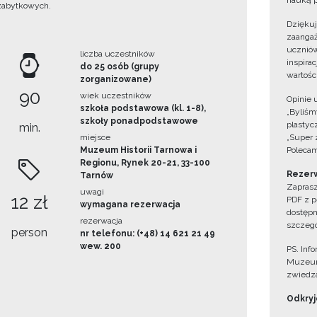
nauką p
zabytkowych.
Dzięku
zaangaż
uczniów
liczba uczestników
inspira
do 25 osób (grupy
wartośc
zorganizowane)
90
wiek uczestników
Opinie 
szkoła podstawowa (kl. 1-8),
„Byliśmy
szkoły ponadpodstawowe
plastyc
min.
miejsce
„Super 
Muzeum Historii Tarnowa i
Polecam
Regionu, Rynek 20-21, 33-100
Rezerw
Tarnów
Zaprasz
uwagi
12 zł
PDF z p
wymagana rezerwacja
dostępn
rezerwacja
szczegó
person
nr telefonu: (+48) 14 621 21 49
wew. 200
PS. Inf
Muzeum
zwiedza
Odkryjc