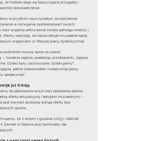
ą, że historia staje się fascynującą przygodą i
oprzez doświadczenie.
jemy wszystkim nauczycielom za codzienne
owanie w rozwijanie zainteresowań swoich
 oraz wspólne odkrywanie świata pełnego wiedzy i
cji. Mamy nadzieję, że nasze lekcje muzealne będą
iowym wsparciem w Waszej pracy dydaktycznej.
uczestników mówią same za siebie:
 – świetne zajęcia, prelekcja, przebieranki, zajęcia
zne. Dzieci były zachwycone, dziękujemy!”
zajęcia, pełne ciekawostek i kreatywnej pracy.
y serdecznie!”
acje już trwają
amy do planowania wizyt oraz pobierania plików
ełną ofertą edukacyjną i lekcjami muzealnymi –
a jest również skrócona wersja oferty bez
łowych opisów.
ormujemy, że z dniem 1 grudnia 2025 r. oddział
 Zamek w Dębnie jest zamknięty dla
jących.
ie z nami świat pełen historii!