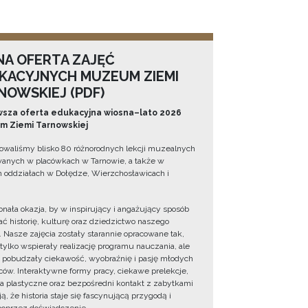
NA OFERTA ZAJĘĆ
KACYJNYCH MUZEUM ZIEMI
NOWSKIEJ (PDF)
sza oferta edukacyjna wiosna–lato 2026
 Ziemi Tarnowskiej
owaliśmy blisko 80 różnorodnych lekcji muzealnych
wanych w placówkach w Tarnowie, a także w
 oddziałach w Dołędze, Wierzchosławicach i
onała okazja, by w inspirujący i angażujący sposób
ć historię, kulturę oraz dziedzictwo naszego
. Nasze zajęcia zostały starannie opracowane tak,
 tylko wspierały realizację programu nauczania, ale
 pobudzały ciekawość, wyobraźnię i pasję młodych
ów. Interaktywne formy pracy, ciekawe prelekcje,
ia plastyczne oraz bezpośredni kontakt z zabytkami
ą, że historia staje się fascynującą przygodą i