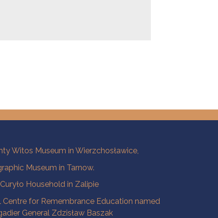
ty Witos Museum in Wierzchosławice,
raphic Museum in Tarnow.
a Curyło Household in Zalipie
l Centre for Remembrance Education named
igadier General Zdzisław Baszak