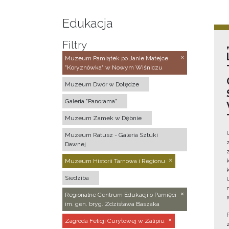
Edukacja
Filtry
Muzeum Pamiątek po Janie Matejce
"Koryznówka" w Nowym Wiśniczu
Muzeum Dwór w Dołędze
Galeria "Panorama"
Muzeum Zamek w Dębnie
Muzeum Ratusz - Galeria Sztuki
Dawnej
Muzeum Historii Tarnowa i Regionu
Siedziba
Regionalne Centrum Edukacji o Pamięci
im. gen. bryg. Zdzisława Baszaka
Zagroda Felicji Curyłowej w Zalipiu