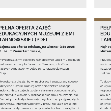
PEŁNA OFERTA ZAJĘĆ
PEŁ
EDUKACYJNYCH MUZEUM ZIEMI
EDU
TARNOWSKIEJ (PDF)
TAR
Najnowsza oferta edukacyjna wiosna–lato 2026
Najnow
Muzeum Ziemi Tarnowskiej
Muzeum
Przygotowaliśmy blisko 80 różnorodnych lekcji muzealnych
Przygot
realizowanych w placówkach w Tarnowie, a także w
realizo
naszych oddziałach w Dołędze, Wierzchosławicach i
naszych
Zalipiu.
Zalipiu.
To doskonała okazja, by w inspirujący i angażujący sposób
To dosk
odkrywać historię, kulturę oraz dziedzictwo naszego
odkrywa
regionu. Nasze zajęcia zostały starannie opracowane tak,
regionu
aby nie tylko wspierały realizację programu nauczania, ale
aby nie
również pobudzały ciekawość, wyobraźnię i pasję młodych
również
odkrywców. Interaktywne formy pracy, ciekawe prelekcje,
odkrywc
działania plastyczne oraz bezpośredni kontakt z zabytkami
działan