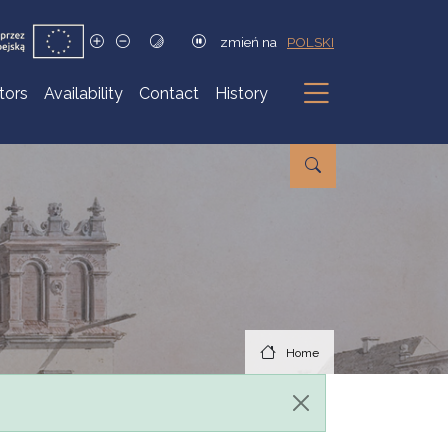
zmień na
POLSKI
itors
Availability
Contact
History
Submenu
Home