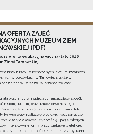
NA OFERTA ZAJĘĆ
KACYJNYCH MUZEUM ZIEMI
NOWSKIEJ (PDF)
sza oferta edukacyjna wiosna–lato 2026
 Ziemi Tarnowskiej
owaliśmy blisko 80 różnorodnych lekcji muzealnych
wanych w placówkach w Tarnowie, a także w
 oddziałach w Dołędze, Wierzchosławicach i
onała okazja, by w inspirujący i angażujący sposób
ć historię, kulturę oraz dziedzictwo naszego
. Nasze zajęcia zostały starannie opracowane tak,
 tylko wspierały realizację programu nauczania, ale
 pobudzały ciekawość, wyobraźnię i pasję młodych
ów. Interaktywne formy pracy, ciekawe prelekcje,
ia plastyczne oraz bezpośredni kontakt z zabytkami