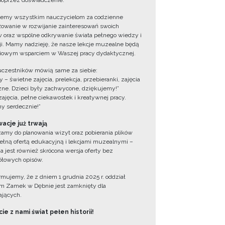
oprzez doświadczenie.
jemy wszystkim nauczycielom za codzienne
owanie w rozwijanie zainteresowań swoich
 oraz wspólne odkrywanie świata pełnego wiedzy i
cji. Mamy nadzieję, że nasze lekcje muzealne będą
iowym wsparciem w Waszej pracy dydaktycznej.
uczestników mówią same za siebie:
 – świetne zajęcia, prelekcja, przebieranki, zajęcia
zne. Dzieci były zachwycone, dziękujemy!”
zajęcia, pełne ciekawostek i kreatywnej pracy.
y serdecznie!”
acje już trwają
amy do planowania wizyt oraz pobierania plików
ełną ofertą edukacyjną i lekcjami muzealnymi –
a jest również skrócona wersja oferty bez
łowych opisów.
ormujemy, że z dniem 1 grudnia 2025 r. oddział
 Zamek w Dębnie jest zamknięty dla
jących.
ie z nami świat pełen historii!