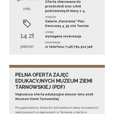
Oferta skierowana do
przedszkoli oraz szkół
min.
podstawowych klasy 1-4.
miejsce
Galeria „Panorama” Plac
Dworcowy 4, 33-100 Tarnów
uwagi
14 zł
wymagana rezerwacja
rezerwacja
person
nr telefonu: (+48) 784 912 326
PEŁNA OFERTA ZAJĘĆ
EDUKACYJNYCH MUZEUM ZIEMI
TARNOWSKIEJ (PDF)
Najnowsza oferta edukacyjna wiosna–lato 2026
Muzeum Ziemi Tarnowskiej
Przygotowaliśmy blisko 80 różnorodnych lekcji muzealnych
realizowanych w placówkach w Tarnowie, a także w