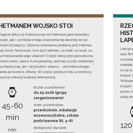
HETMANEM WOJSKO STOI
RZE
HIS
Zajęcia dotyczą historycznej roli Hetmana jako dowódcy
LAP
wojsk, jak i symbolicznego znaczenia tej dawnej roli po
dzień dzisiejszy. Główną omawianą postacią jest Hetman
Lekcja 
Jan Amor Tarnowski. Kim był Hetman, co robił, co nosił, co
oraz fi
symbolizowało jego władze? Część lekcji jest poświęcona
wykonan
historii broni, pierw funkcjonalnej, później czysto ozdobnej i
metoda 
symbolicznej, jak i atrybutom władzy - od królewskiego
co za t
berła po kordzik oficera. W części praktycznej uczestnicy
histori
tworzą własną buławę hetmańską.
Witosem
książki
liczba uczestników
przez m
do 25 osób (grupy
sobą do
zorganizowane)
45-60
wiek uczestników
przedszkole, edukacja
min
wczesnoszkolna, szkoła
podstawowa (kl. 4-8)
120
dostępność dla osób
min.