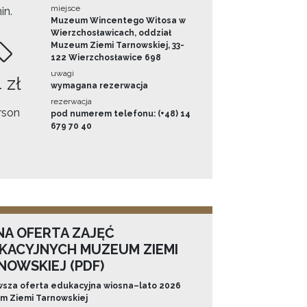
miejsce
in.
Muzeum Wincentego Witosa w
Wierzchosławicach, oddział
Muzeum Ziemi Tarnowskiej, 33-
122 Wierzchosławice 698
uwagi
 zł
wymagana rezerwacja
rezerwacja
rson
pod numerem telefonu: (+48) 14
679 70 40
NA OFERTA ZAJĘĆ
KACYJNYCH MUZEUM ZIEMI
NOWSKIEJ (PDF)
sza oferta edukacyjna wiosna–lato 2026
 Ziemi Tarnowskiej