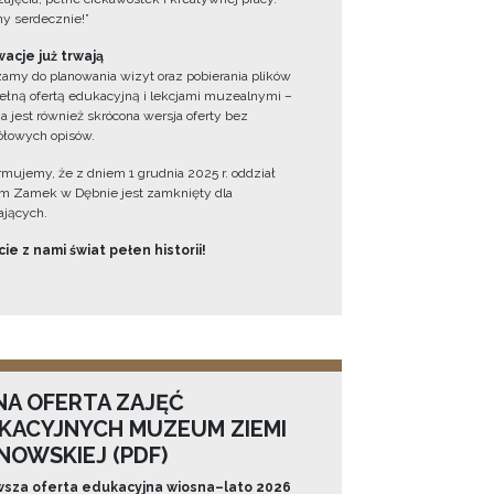
y serdecznie!”
acje już trwają
amy do planowania wizyt oraz pobierania plików
ełną ofertą edukacyjną i lekcjami muzealnymi –
a jest również skrócona wersja oferty bez
łowych opisów.
ormujemy, że z dniem 1 grudnia 2025 r. oddział
 Zamek w Dębnie jest zamknięty dla
jących.
ie z nami świat pełen historii!
NA OFERTA ZAJĘĆ
KACYJNYCH MUZEUM ZIEMI
NOWSKIEJ (PDF)
sza oferta edukacyjna wiosna–lato 2026