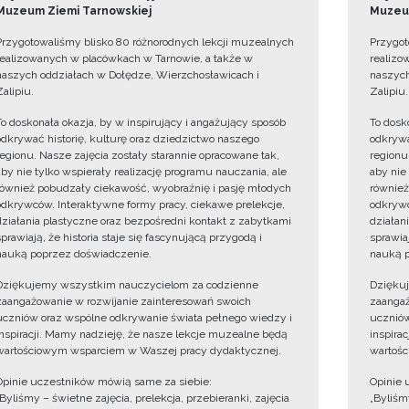
Muzeum Ziemi Tarnowskiej
Muzeum
Przygotowaliśmy blisko 80 różnorodnych lekcji muzealnych
Przygot
realizowanych w placówkach w Tarnowie, a także w
realizo
naszych oddziałach w Dołędze, Wierzchosławicach i
naszych
Zalipiu.
Zalipiu.
To doskonała okazja, by w inspirujący i angażujący sposób
To dosk
odkrywać historię, kulturę oraz dziedzictwo naszego
odkrywa
regionu. Nasze zajęcia zostały starannie opracowane tak,
regionu
aby nie tylko wspierały realizację programu nauczania, ale
aby nie
również pobudzały ciekawość, wyobraźnię i pasję młodych
również
odkrywców. Interaktywne formy pracy, ciekawe prelekcje,
odkrywc
działania plastyczne oraz bezpośredni kontakt z zabytkami
działan
sprawiają, że historia staje się fascynującą przygodą i
sprawiaj
nauką poprzez doświadczenie.
nauką p
Dziękujemy wszystkim nauczycielom za codzienne
Dzięku
zaangażowanie w rozwijanie zainteresowań swoich
zaangaż
uczniów oraz wspólne odkrywanie świata pełnego wiedzy i
uczniów
inspiracji. Mamy nadzieję, że nasze lekcje muzealne będą
inspira
wartościowym wsparciem w Waszej pracy dydaktycznej.
wartośc
Opinie uczestników mówią same za siebie:
Opinie 
„Byliśmy – świetne zajęcia, prelekcja, przebieranki, zajęcia
„Byliśmy