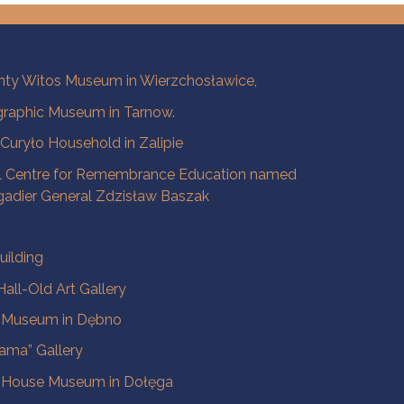
ty Witos Museum in Wierzchosławice,
raphic Museum in Tarnow.
a Curyło Household in Zalipie
l Centre for Remembrance Education named
igadier General Zdzisław Baszak
uilding
all-Old Art Gallery
e Museum in Dębno
ama” Gallery
 House Museum in Dołęga