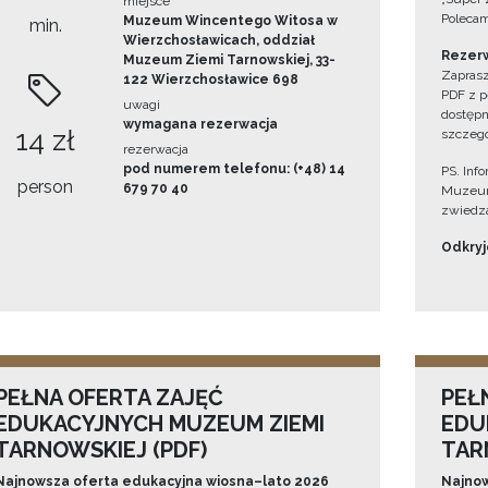
miejsce
Polecam
Muzeum Wincentego Witosa w
min.
Wierzchosławicach, oddział
Rezerw
Muzeum Ziemi Tarnowskiej, 33-
Zaprasz
122 Wierzchosławice 698
PDF z p
uwagi
dostępn
wymagana rezerwacja
14 zł
szczegó
rezerwacja
pod numerem telefonu: (+48) 14
PS. Inf
person
679 70 40
Muzeum
zwiedza
Odkryjc
PEŁNA OFERTA ZAJĘĆ
PEŁ
EDUKACYJNYCH MUZEUM ZIEMI
EDU
TARNOWSKIEJ (PDF)
TAR
Najnowsza oferta edukacyjna wiosna–lato 2026
Najnow