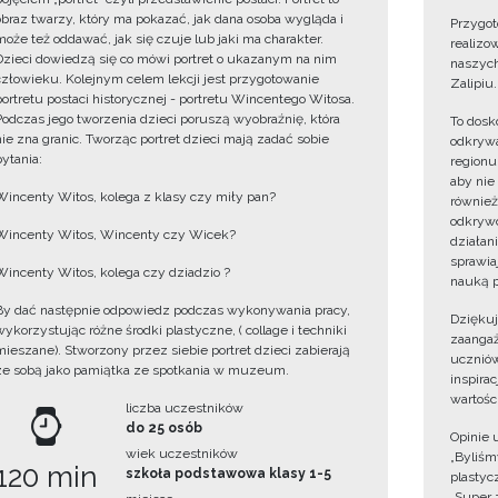
obraz twarzy, który ma pokazać, jak dana osoba wygląda i
Przygot
może też oddawać, jak się czuje lub jaki ma charakter.
realizo
Dzieci dowiedzą się co mówi portret o ukazanym na nim
naszych
człowieku. Kolejnym celem lekcji jest przygotowanie
Zalipiu.
portretu postaci historycznej - portretu Wincentego Witosa.
Podczas jego tworzenia dzieci poruszą wyobraźnię, która
To dosk
nie zna granic. Tworząc portret dzieci mają zadać sobie
odkrywa
pytania:
regionu
aby nie
Wincenty Witos, kolega z klasy czy miły pan?
również
odkrywc
Wincenty Witos, Wincenty czy Wicek?
działan
sprawiaj
Wincenty Witos, kolega czy dziadzio ?
nauką p
By dać następnie odpowiedz podczas wykonywania pracy,
Dzięku
wykorzystując różne środki plastyczne, ( collage i techniki
zaangaż
mieszane). Stworzony przez siebie portret dzieci zabierają
uczniów
ze sobą jako pamiątka ze spotkania w muzeum.
inspira
wartośc
liczba uczestników
do 25 osób
Opinie 
wiek uczestników
„Byliśmy
120 min
szkoła podstawowa klasy 1-5
plastyc
„Super 