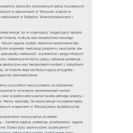
owaliśmy blisko 80 różnorodnych lekcji muzealnych
wanych w placówkach w Tarnowie, a także w
 oddziałach w Dołędze, Wierzchosławicach i
onała okazja, by w inspirujący i angażujący sposób
ć historię, kulturę oraz dziedzictwo naszego
. Nasze zajęcia zostały starannie opracowane tak,
 tylko wspierały realizację programu nauczania, ale
 pobudzały ciekawość, wyobraźnię i pasję młodych
ów. Interaktywne formy pracy, ciekawe prelekcje,
ia plastyczne oraz bezpośredni kontakt z zabytkami
ą, że historia staje się fascynującą przygodą i
oprzez doświadczenie.
jemy wszystkim nauczycielom za codzienne
owanie w rozwijanie zainteresowań swoich
 oraz wspólne odkrywanie świata pełnego wiedzy i
cji. Mamy nadzieję, że nasze lekcje muzealne będą
iowym wsparciem w Waszej pracy dydaktycznej.
uczestników mówią same za siebie:
 – świetne zajęcia, prelekcja, przebieranki, zajęcia
zne. Dzieci były zachwycone, dziękujemy!”
zajęcia, pełne ciekawostek i kreatywnej pracy.