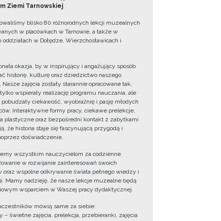
 Ziemi Tarnowskiej
owaliśmy blisko 80 różnorodnych lekcji muzealnych
wanych w placówkach w Tarnowie, a także w
 oddziałach w Dołędze, Wierzchosławicach i
onała okazja, by w inspirujący i angażujący sposób
ć historię, kulturę oraz dziedzictwo naszego
. Nasze zajęcia zostały starannie opracowane tak,
 tylko wspierały realizację programu nauczania, ale
 pobudzały ciekawość, wyobraźnię i pasję młodych
ów. Interaktywne formy pracy, ciekawe prelekcje,
ia plastyczne oraz bezpośredni kontakt z zabytkami
ą, że historia staje się fascynującą przygodą i
oprzez doświadczenie.
jemy wszystkim nauczycielom za codzienne
owanie w rozwijanie zainteresowań swoich
 oraz wspólne odkrywanie świata pełnego wiedzy i
cji. Mamy nadzieję, że nasze lekcje muzealne będą
iowym wsparciem w Waszej pracy dydaktycznej.
uczestników mówią same za siebie:
 – świetne zajęcia, prelekcja, przebieranki, zajęcia