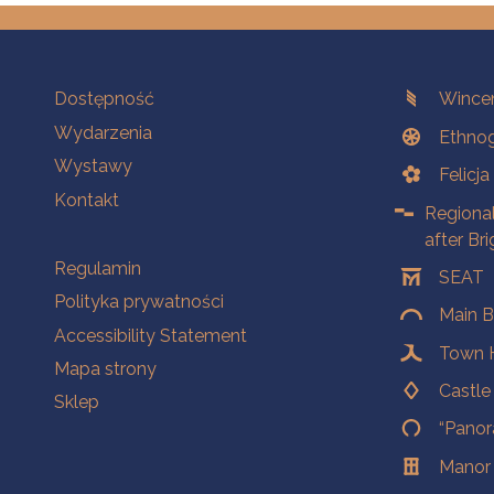
Na skróty.
Branches
Dostępność
Wincen
Wydarzenia
Ethnog
Wystawy
Felicj
Kontakt
Regiona
after Br
Na skróty.
Regulamin
SEAT
Polityka prywatności
Main B
Accessibility Statement
Town H
Mapa strony
Castl
Sklep
“Panor
Manor