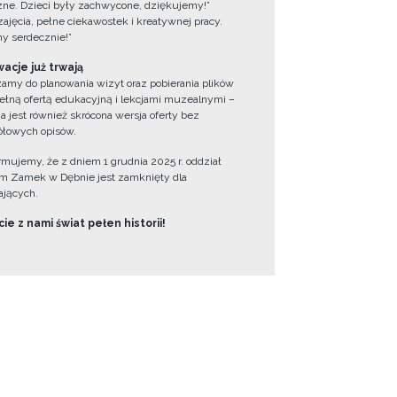
zne. Dzieci były zachwycone, dziękujemy!”
zajęcia, pełne ciekawostek i kreatywnej pracy.
y serdecznie!”
acje już trwają
amy do planowania wizyt oraz pobierania plików
ełną ofertą edukacyjną i lekcjami muzealnymi –
a jest również skrócona wersja oferty bez
łowych opisów.
ormujemy, że z dniem 1 grudnia 2025 r. oddział
 Zamek w Dębnie jest zamknięty dla
jących.
ie z nami świat pełen historii!