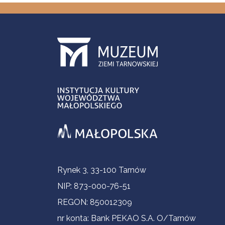
Contact Information
Rynek 3, 33-100 Tarnów
NIP: 873-000-76-51
REGON: 850012309
nr konta: Bank PEKAO S.A. O/Tarnów