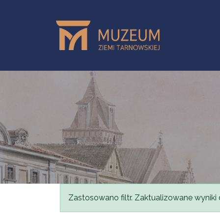
Skip to main content
Status message
Zastosowano filtr. Zaktualizowane wyniki 