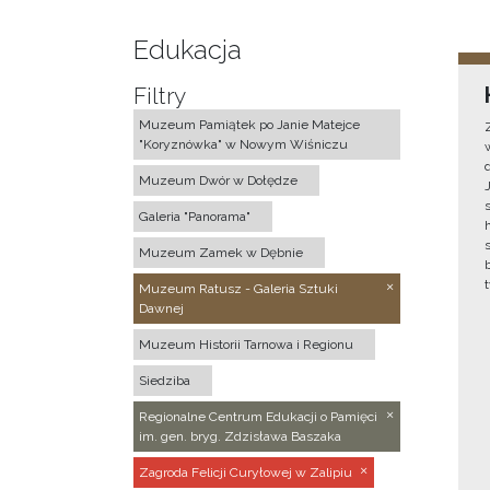
Edukacja
Filtry
Muzeum Pamiątek po Janie Matejce
"Koryznówka" w Nowym Wiśniczu
Muzeum Dwór w Dołędze
Galeria "Panorama"
Muzeum Zamek w Dębnie
Muzeum Ratusz - Galeria Sztuki
Dawnej
Muzeum Historii Tarnowa i Regionu
Siedziba
Regionalne Centrum Edukacji o Pamięci
im. gen. bryg. Zdzisława Baszaka
Zagroda Felicji Curyłowej w Zalipiu