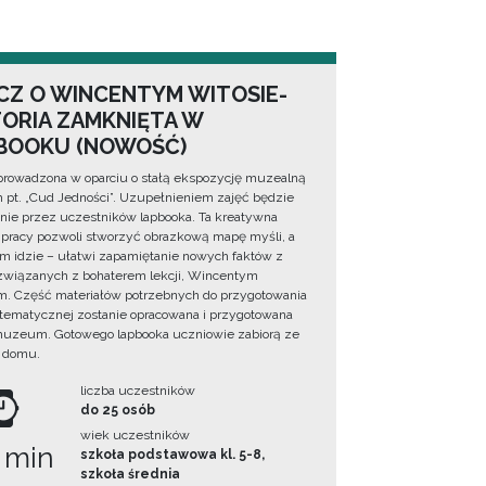
CZ O WINCENTYM WITOSIE-
TORIA ZAMKNIĘTA W
BOOKU (NOWOŚĆ)
prowadzona w oparciu o stałą ekspozycję muzealną
lm pt. „Cud Jedności”. Uzupełnieniem zajęć będzie
ie przez uczestników lapbooka. Ta kreatywna
pracy pozwoli stworzyć obrazkową mapę myśli, a
ym idzie – ułatwi zapamiętanie nowych faktów z
i związanych z bohaterem lekcji, Wincentym
. Część materiałów potrzebnych do przygotowania
 tematycznej zostanie opracowana i przygotowana
uzeum. Gotowego lapbooka uczniowie zabiorą ze
 domu.
liczba uczestników
do 25 osób
wiek uczestników
 min
szkoła podstawowa kl. 5-8,
szkoła średnia