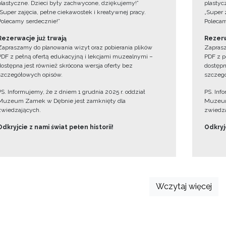
plastyczne. Dzieci były zachwycone, dziękujemy!”
plastyc
„Super zajęcia, pełne ciekawostek i kreatywnej pracy.
„Super 
Polecamy serdecznie!”
Polecam
Rezerwacje już trwają
Rezerw
Zapraszamy do planowania wizyt oraz pobierania plików
Zaprasz
PDF z pełną ofertą edukacyjną i lekcjami muzealnymi –
PDF z p
dostępna jest również skrócona wersja oferty bez
dostępn
szczegółowych opisów.
szczegó
PS. Informujemy, że z dniem 1 grudnia 2025 r. oddział
PS. Inf
Muzeum Zamek w Dębnie jest zamknięty dla
Muzeum
zwiedzających.
zwiedza
Odkryjcie z nami świat pełen historii!
Odkryjc
Wczytaj więcej