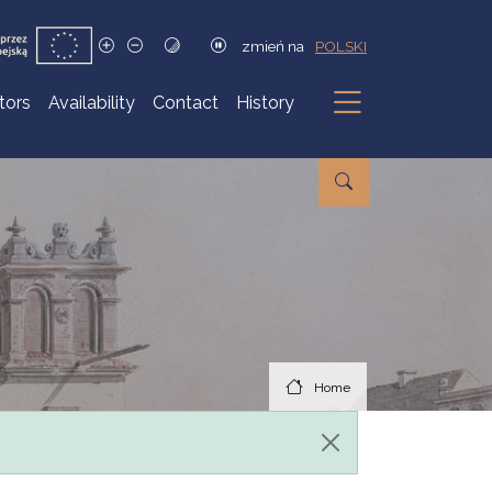
zmień na
POLSKI
itors
Availability
Contact
History
Submenu
Home