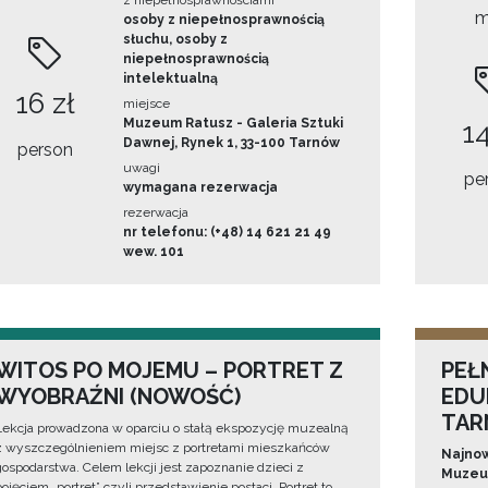
z niepełnosprawnościami
m
osoby z niepełnosprawnością
słuchu, osoby z
niepełnosprawnością
intelektualną
16 zł
miejsce
Muzeum Ratusz - Galeria Sztuki
14
Dawnej, Rynek 1, 33-100 Tarnów
person
uwagi
pe
wymagana rezerwacja
rezerwacja
nr telefonu: (+48) 14 621 21 49
wew. 101
WITOS PO MOJEMU – PORTRET Z
PEŁ
WYOBRAŹNI (NOWOŚĆ)
EDU
TAR
Lekcja prowadzona w oparciu o stałą ekspozycję muzealną
z wyszczególnieniem miejsc z portretami mieszkańców
Najnow
gospodarstwa. Celem lekcji jest zapoznanie dzieci z
Muzeum
pojęciem „portret” czyli przedstawienie postaci. Portret to