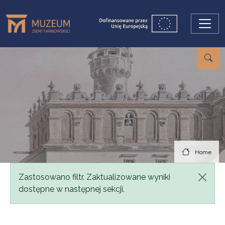
Skip to main content
Home
Status message
Zastosowano filtr. Zaktualizowane wyniki
dostępne w następnej sekcji.