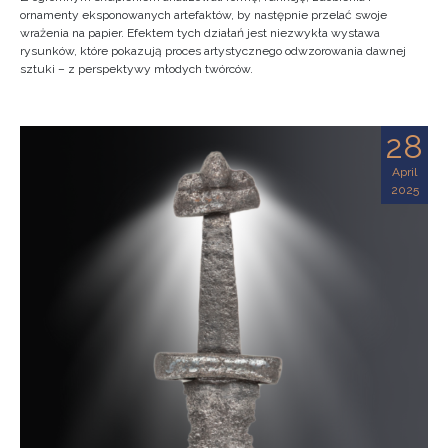
ornamenty eksponowanych artefaktów, by następnie przelać swoje
wrażenia na papier. Efektem tych działań jest niezwykła wystawa
rysunków, które pokazują proces artystycznego odwzorowania dawnej
sztuki – z perspektywy młodych twórców.
28
April
2025