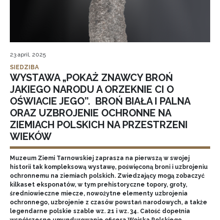
23 april, 2025
SIEDZIBA
WYSTAWA „POKAŻ ZNAWCY BROŃ
JAKIEGO NARODU A ORZEKNIE CI O
OŚWIACIE JEGO”. BROŃ BIAŁA I PALNA
ORAZ UZBROJENIE OCHRONNE NA
ZIEMIACH POLSKICH NA PRZESTRZENI
WIEKÓW
Muzeum Ziemi Tarnowskiej zaprasza na pierwszą w swojej
historii tak kompleksową wystawę, poświęconą broni i uzbrojeniu
ochronnemu na ziemiach polskich. Zwiedzający mogą zobaczyć
kilkaset eksponatów, w tym prehistoryczne topory, groty,
średniowieczne miecze, nowożytne elementy uzbrojenia
ochronnego, uzbrojenie z czasów powstań narodowych, a także
legendarne polskie szable wz. 21 i wz. 34. Całość dopełnia