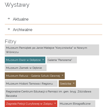
Wystawy
wystawy
Aktualne
Archiwalne
Filtry
Muzeum Pamiątek po Janie Matejce "Koryznówka" w Nowym
Wiśniczu
Muzeum Dwór w Dołędze
Galeria "Panorama"
Muzeum Zamek w Dębnie
Muzeum Ratusz - Galeria Sztuki Dawnej
Muzeum Historii Tarnowa i Regionu
Siedziba
Regionalne Centrum Edukacji o Pamięci im. gen. bryg. Zdzisława
Baszaka
Zagroda Felicji Curyłowej w Zalipiu
Muzeum Etnograficzne