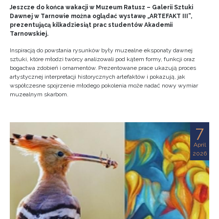
Jeszcze do końca wakacji w Muzeum Ratusz – Galerii Sztuki
Dawnej w Tarnowie można oglądać wystawę „ARTEFAKT III”,
prezentującą kilkadziesiąt prac studentów Akademii
Tarnowskiej.
Inspiracją do powstania rysunków były muzealne eksponaty dawnej
sztuki, które młodzi twórcy analizowali pod kątem formy, funkcji oraz
bogactwa zdobień i ornamentów. Prezentowane prace ukazują proces
artystycznej interpretacji historycznych artefaktów i pokazują, jak
współczesne spojrzenie młodego pokolenia może nadać nowy wymiar
muzealnym skarbom.
7
April
2026