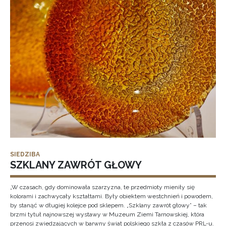
SIEDZIBA
SZKLANY ZAWRÓT GŁOWY
„W czasach, gdy dominowała szarzyzna, te przedmioty mieniły się
kolorami i zachwycały kształtami. Były obiektem westchnień i powodem,
by stanąć w długiej kolejce pod sklepem. „Szklany zawrót głowy” – tak
brzmi tytuł najnowszej wystawy w Muzeum Ziemi Tarnowskiej, która
przenosi zwiedzających w barwny świat polskiego szkła z czasów PRL-u.