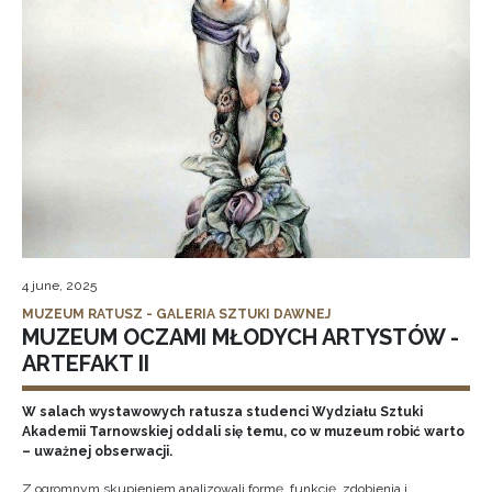
4 june, 2025
MUZEUM RATUSZ - GALERIA SZTUKI DAWNEJ
MUZEUM OCZAMI MŁODYCH ARTYSTÓW -
ARTEFAKT II
W salach wystawowych ratusza studenci Wydziału Sztuki
Akademii Tarnowskiej oddali się temu, co w muzeum robić warto
– uważnej obserwacji.
Z ogromnym skupieniem analizowali formę, funkcję, zdobienia i