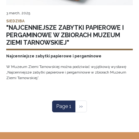
3 march, 2025
SIEDZIBA
"NAJCENNIEJSZE ZABYTKI PAPIEROWE I
PERGAMINOWE W ZBIORACH MUZEUM
ZIEMI TARNOWSKIEJ"
Najcenniejsze zabytki papierowe i pergaminowe
W Muzeum Ziemi Tarnowskiej można podziwiać wyjątkową wystawę
„Najcenniejsze zabytki papierowe i pergaminowe w zbiorach Muzeum
Ziemi Tarnowskiej”.
Pagination
Next page
Page 1
››