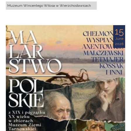
Muzeum Wincentego Witosa w Wierzchosławicach
15
June
2026