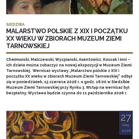
SIEDZIBA
MALARSTWO POLSKIE Z XIX I POCZĄTKU
XX WIEKU W ZBIORACH MUZEUM ZIEMI
TARNOWSKIEJ
Chełmoński, Malczewski, Wyspiański, Axentowicz, Kossak i inni –
ich dzieła można zobaczyć na nowej ekspozycji w Muzeum Ziemi
Tarnowskiej. Wernisaż wystawy „Malarstwo polskie z XIX i
początku XX wieku w zbiorach Muzeum Ziemi Tarnowskiej” odbył
się w poniedziałek, 15 czerwca 2026 r. o godz. 18:00 w Siedzibie
Muzeum Ziemi Tarnowskiej przy Rynku 3. Wstęp na wernisaż był
bezpłatny. Wystawa będzie czynna do 11 października 2026 r.
27
May
2026