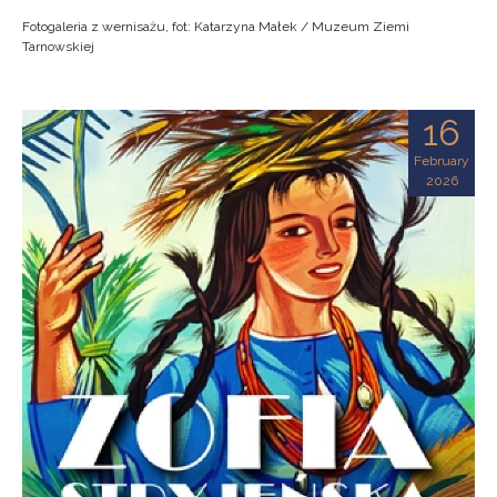
Fotogaleria z wernisażu, fot: Katarzyna Małek / Muzeum Ziemi
Tarnowskiej
16
February
2026