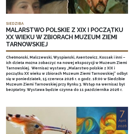
SIEDZIBA
MALARSTWO POLSKIE Z XIX I POCZĄTKU
XX WIEKU W ZBIORACH MUZEUM ZIEMI
TARNOWSKIEJ
Chełmoński, Malczewski, Wyspiański, Axentowicz, Kossak i inni –
ich dzieła można zobaczyć na nowej ekspozycji w Muzeum Ziemi
Tarnowskiej. Wernisaż wystawy „Malarstwo polskie z XIX i
początku XX wieku w zbiorach Muzeum Ziemi Tarnowskiej” odbył
się w poniedziałek, 15 czerwca 2026 r. o godz. 18:00 w Siedzibie
Muzeum Ziemi Tarnowskiej przy Rynku 3. Wstęp na wernisaż był
bezpłatny. Wystawa będzie czynna do 11 października 2026 r.
7
April
2026