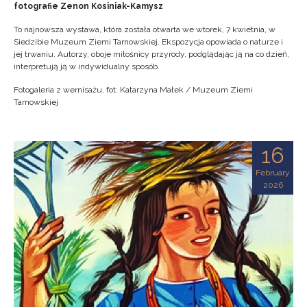
fotografie Zenon Kosiniak-Kamysz
To najnowsza wystawa, która została otwarta we wtorek, 7 kwietnia, w
Siedzibie Muzeum Ziemi Tarnowskiej. Ekspozycja opowiada o naturze i
jej trwaniu. Autorzy, oboje miłośnicy przyrody, podglądając ją na co dzień,
interpretują ją w indywidualny sposób.
Fotogaleria z wernisażu, fot: Katarzyna Małek / Muzeum Ziemi
Tarnowskiej
16
February
2026