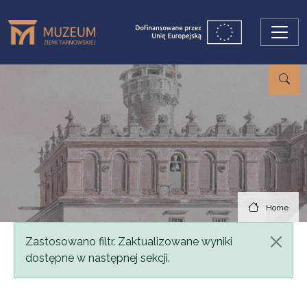
Skip to main content
Home
Status message
Zastosowano filtr. Zaktualizowane wyniki
dostępne w następnej sekcji.