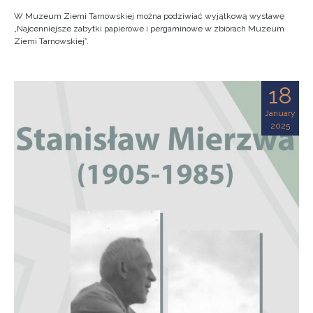
W Muzeum Ziemi Tarnowskiej można podziwiać wyjątkową wystawę
„Najcenniejsze zabytki papierowe i pergaminowe w zbiorach Muzeum
Ziemi Tarnowskiej”.
18
January
2025