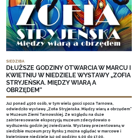
SIEDZIBA
DŁUŻSZE GODZINY OTWARCIA W MARCU I
KWIETNIU W NIEDZIELE WYSTAWY „ZOFIA
STRYJEŃSKA. MIĘDZY WIARĄ A
OBRZĘDEM”
Już ponad 4500 osób, w tym wielu gości spoza Tarnowa,
odwiedziło wystawę „Zofia Stryjeńska. Między wiarą a obrzędem”
w Muzeum Ziemi Tarnowskiej. Ze względu na duże
zainteresowanie ekspozycją muzeum zdecydowało o
wydłużeniu godzin jej zwiedzania. Wystawę prezentowaną w
siedzibie muzeum przy Rynku 3 można oglądać w marcowe i
kwietniowe niedziele już od godziny 9.00 do 17.00.