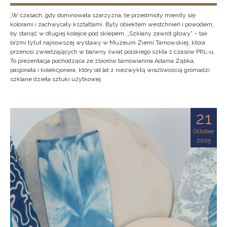
„W czasach, gdy dominowała szarzyzna, te przedmioty mieniły się
kolorami i zachwycały kształtami. Były obiektem westchnień i powodem,
by stanąć w długiej kolejce pod sklepem. „Szklany zawrót głowy” – tak
brzmi tytuł najnowszej wystawy w Muzeum Ziemi Tarnowskiej, która
przenosi zwiedzających w barwny świat polskiego szkła z czasów PRL-u.
To prezentacja pochodząca ze zbiorów tarnowianina Adama Ząbka,
pasjonata i kolekcjonera, który od lat z niezwykłą wrażliwością gromadzi
szklane dzieła sztuki użytkowej.
21
October
2025