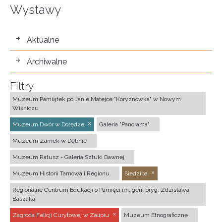
Wystawy
wystawy
Aktualne
Archiwalne
Filtry
Muzeum Pamiątek po Janie Matejce "Koryznówka" w Nowym
Wiśniczu
Muzeum Dwór w Dołędze
Galeria "Panorama"
Muzeum Zamek w Dębnie
Muzeum Ratusz - Galeria Sztuki Dawnej
Muzeum Historii Tarnowa i Regionu
Siedziba
Regionalne Centrum Edukacji o Pamięci im. gen. bryg. Zdzisława
Baszaka
Zagroda Felicji Curyłowej w Zalipiu
Muzeum Etnograficzne