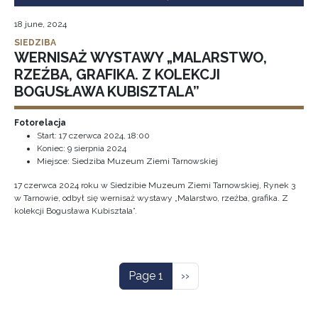
18 june, 2024
SIEDZIBA
WERNISAŻ WYSTAWY „MALARSTWO,
RZEŹBA, GRAFIKA. Z KOLEKCJI
BOGUSŁAWA KUBISZTALA”
Fotorelacja
Start:
17 czerwca 2024, 18:00
Koniec:
9 sierpnia 2024
Miejsce: Siedziba Muzeum Ziemi Tarnowskiej
17 czerwca 2024 roku w Siedzibie Muzeum Ziemi Tarnowskiej, Rynek 3
w Tarnowie, odbył się wernisaż wystawy „Malarstwo, rzeźba, grafika. Z
kolekcji Bogusława Kubisztala”.
Pagination
Next page
Page 1
››