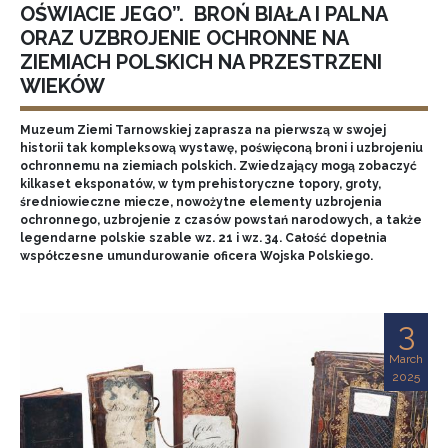
OŚWIACIE JEGO”. BROŃ BIAŁA I PALNA
ORAZ UZBROJENIE OCHRONNE NA
ZIEMIACH POLSKICH NA PRZESTRZENI
WIEKÓW
Muzeum Ziemi Tarnowskiej zaprasza na pierwszą w swojej
historii tak kompleksową wystawę, poświęconą broni i uzbrojeniu
ochronnemu na ziemiach polskich. Zwiedzający mogą zobaczyć
kilkaset eksponatów, w tym prehistoryczne topory, groty,
średniowieczne miecze, nowożytne elementy uzbrojenia
ochronnego, uzbrojenie z czasów powstań narodowych, a także
legendarne polskie szable wz. 21 i wz. 34. Całość dopełnia
współczesne umundurowanie oficera Wojska Polskiego.
3
March
2025