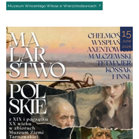
Muzeum Wincentego Witosa w Wierzchosławicach
15
June
2026