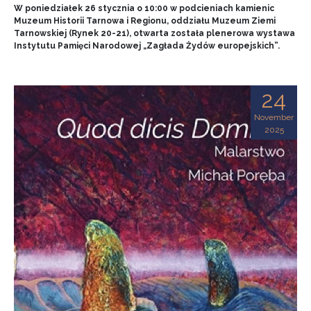
W poniedziałek 26 stycznia o 10:00 w podcieniach kamienic
Muzeum Historii Tarnowa i Regionu, oddziału Muzeum Ziemi
Tarnowskiej (Rynek 20-21), otwarta została plenerowa wystawa
Instytutu Pamięci Narodowej „Zagłada Żydów europejskich”.
24
November
2025