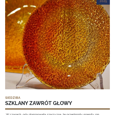
2025
SIEDZIBA
SZKLANY ZAWRÓT GŁOWY
„W czasach, gdy dominowała szarzyzna, te przedmioty mieniły się