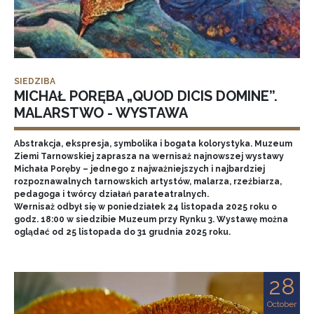
SIEDZIBA
MICHAŁ PORĘBA „QUOD DICIS DOMINE”.
MALARSTWO - WYSTAWA
Abstrakcja, ekspresja, symbolika i bogata kolorystyka. Muzeum
Ziemi Tarnowskiej zaprasza na wernisaż najnowszej wystawy
Michała Poręby – jednego z najważniejszych i najbardziej
rozpoznawalnych tarnowskich artystów, malarza, rzeźbiarza,
pedagoga i twórcy działań parateatralnych.
Wernisaż odbył się w poniedziałek 24 listopada 2025 roku o
godz. 18:00 w siedzibie Muzeum przy Rynku 3. Wystawę można
oglądać od 25 listopada do 31 grudnia 2025 roku.
28
October