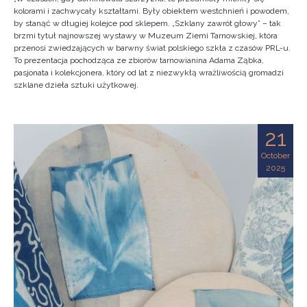
kolorami i zachwycały kształtami. Były obiektem westchnień i powodem,
by stanąć w długiej kolejce pod sklepem. „Szklany zawrót głowy” – tak
brzmi tytuł najnowszej wystawy w Muzeum Ziemi Tarnowskiej, która
przenosi zwiedzających w barwny świat polskiego szkła z czasów PRL-u.
To prezentacja pochodząca ze zbiorów tarnowianina Adama Ząbka,
pasjonata i kolekcjonera, który od lat z niezwykłą wrażliwością gromadzi
szklane dzieła sztuki użytkowej.
21
October
2025