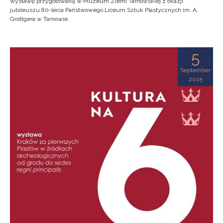
wystawę przygotowaną w Muzeum Ziemi Tarnowskiej z okazji
jubileuszu 80-lecia Państwowego Liceum Sztuk Plastycznych im. A.
Grottgera w Tarnowie.
5
September
2025