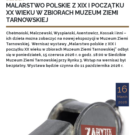
MALARSTWO POLSKIE Z XIX I POCZĄTKU
XX WIEKU W ZBIORACH MUZEUM ZIEMI
TARNOWSKIEJ
Chełmoński, Malczewski, Wyspiański, Axentowicz, Kossak i inni –
ich dzieła można zobaczyć na nowej ekspozycji w Muzeum Ziemi
Tarnowskiej. Wernisaż wystawy „Malarstwo polskie z XIX i
początku XX wieku w zbiorach Muzeum Ziemi Tarnowskiej” odbył
się w poniedziałek, 15 czerwca 2026 r. o godz. 18:00 w Siedzibie
Muzeum Ziemi Tarnowskiej przy Rynku 3. Wstęp na wernisaż był
bezpłatny. Wystawa będzie czynna do 11 października 2026 r.
16
March
2026