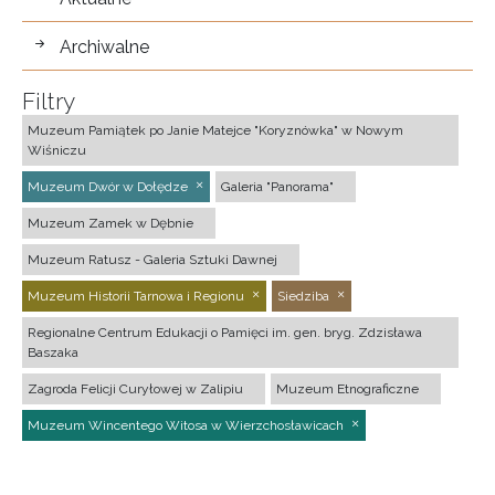
Archiwalne
Filtry
Muzeum Pamiątek po Janie Matejce "Koryznówka" w Nowym
Wiśniczu
Muzeum Dwór w Dołędze
Galeria "Panorama"
Muzeum Zamek w Dębnie
Muzeum Ratusz - Galeria Sztuki Dawnej
Muzeum Historii Tarnowa i Regionu
Siedziba
Regionalne Centrum Edukacji o Pamięci im. gen. bryg. Zdzisława
Baszaka
Zagroda Felicji Curyłowej w Zalipiu
Muzeum Etnograficzne
Muzeum Wincentego Witosa w Wierzchosławicach