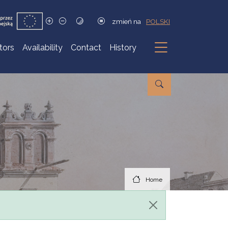
zmień na
POLSKI
itors
Availability
Contact
History
Submenu
Home