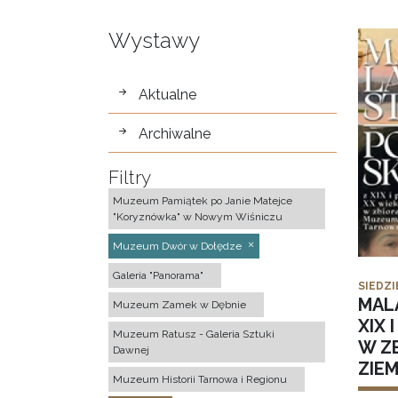
Wystawy
wystawy
Aktualne
Archiwalne
Filtry
Muzeum Pamiątek po Janie Matejce
"Koryznówka" w Nowym Wiśniczu
Muzeum Dwór w Dołędze
Galeria "Panorama"
SIEDZI
MAL
Muzeum Zamek w Dębnie
XIX 
Muzeum Ratusz - Galeria Sztuki
W Z
Dawnej
ZIE
Muzeum Historii Tarnowa i Regionu