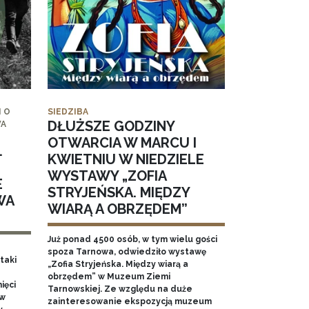
 O
SIEDZIBA
DŁUŻSZE GODZINY
WA
OTWARCIA W MARCU I
.
KWIETNIU W NIEDZIELE
WYSTAWY „ZOFIA
E
STRYJEŃSKA. MIĘDZY
WA
WIARĄ A OBRZĘDEM”
Już ponad 4500 osób, w tym wielu gości
spoza Tarnowa, odwiedziło wystawę
taki
„Zofia Stryjeńska. Między wiarą a
obrzędem” w Muzeum Ziemi
ięci
Tarnowskiej. Ze względu na duże
 w
zainteresowanie ekspozycją muzeum