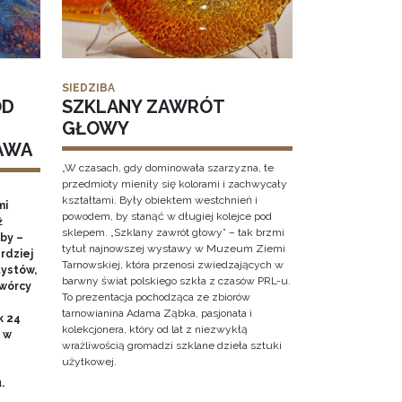
SIEDZIBA
OD
SZKLANY ZAWRÓT
GŁOWY
AWA
„W czasach, gdy dominowała szarzyzna, te
przedmioty mieniły się kolorami i zachwycały
kształtami. Były obiektem westchnień i
mi
powodem, by stanąć w długiej kolejce pod
ż
sklepem. „Szklany zawrót głowy” – tak brzmi
by –
tytuł najnowszej wystawy w Muzeum Ziemi
rdziej
Tarnowskiej, która przenosi zwiedzających w
ystów,
barwny świat polskiego szkła z czasów PRL-u.
twórcy
To prezentacja pochodząca ze zbiorów
tarnowianina Adama Ząbka, pasjonata i
k 24
kolekcjonera, który od lat z niezwykłą
0 w
wrażliwością gromadzi szklane dzieła sztuki
użytkowej.
u.