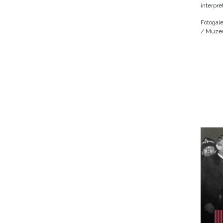
interpre
Fotogale
/ Muzeu