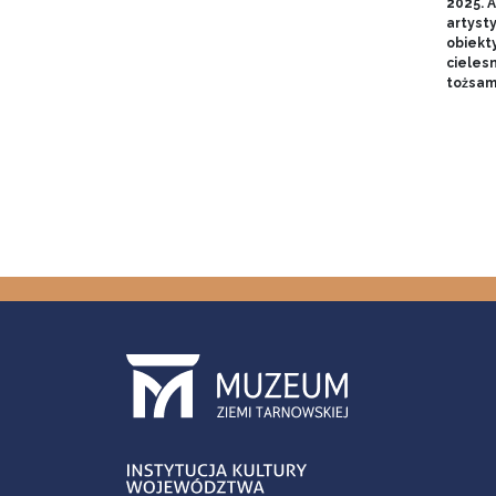
2025. A
artyst
obiekt
cieles
tożsam
Pagin