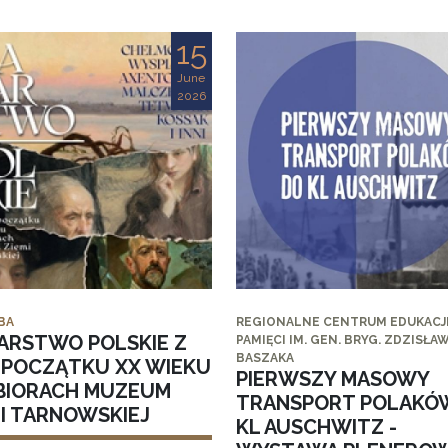
15
June
2026
BA
REGIONALNE CENTRUM EDUKACJI
ARSTWO POLSKIE Z
PAMIĘCI IM. GEN. BRYG. ZDZISŁA
BASZAKA
I POCZĄTKU XX WIEKU
PIERWSZY MASOWY
BIORACH MUZEUM
TRANSPORT POLAKÓ
MI TARNOWSKIEJ
KL AUSCHWITZ -