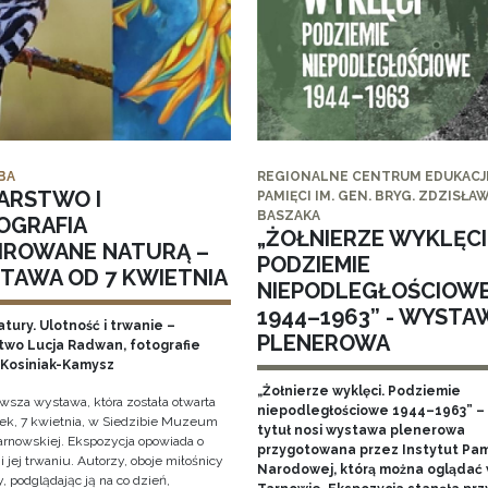
BA
REGIONALNE CENTRUM EDUKACJI
ARSTWO I
PAMIĘCI IM. GEN. BRYG. ZDZISŁA
BASZAKA
OGRAFIA
„ŻOŁNIERZE WYKLĘCI
PIROWANE NATURĄ –
PODZIEMIE
TAWA OD 7 KWIETNIA
NIEPODLEGŁOŚCIOW
1944–1963” - WYSTA
tury. Ulotność i trwanie –
PLENEROWA
two Lucja Radwan, fotografie
Kosiniak-Kamysz
„Żołnierze wyklęci. Podziemie
owsza wystawa, która została otwarta
niepodległościowe 1944–1963” – 
ek, 7 kwietnia, w Siedzibie Muzeum
tytuł nosi wystawa plenerowa
arnowskiej. Ekspozycja opowiada o
przygotowana przez Instytut Pam
i jej trwaniu. Autorzy, oboje miłośnicy
Narodowej, którą można oglądać
, podglądając ją na co dzień,