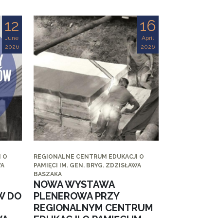
12
16
June
April
2026
2026
 O
REGIONALNE CENTRUM EDUKACJI O
WA
PAMIĘCI IM. GEN. BRYG. ZDZISŁAWA
BASZAKA
NOWA WYSTAWA
W DO
PLENEROWA PRZY
REGIONALNYM CENTRUM