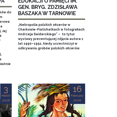
WA
EDUKACJI O PAMIĘCI IM.
GEN. BRYG. ZDZISŁAWA
BASZAKA W TARNOWIE
aków do
em
nerowa
„Nekropolia polskich oficerów w
na
Charkowie-Piatichatkach w fotografiach
 Jej
Andrzeja Świderskiego” – to tytuł
2
wystawy prezentującej zdjęcia autora z
y
lat 1990–1991, kiedy uczestniczył w
odkrywaniu grobów polskich oficerów.
l.
e
łatnie
3
16
March
February
2026
2026