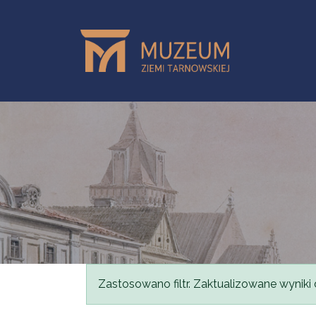
Skip to main content
Status message
Zastosowano filtr. Zaktualizowane wyniki 