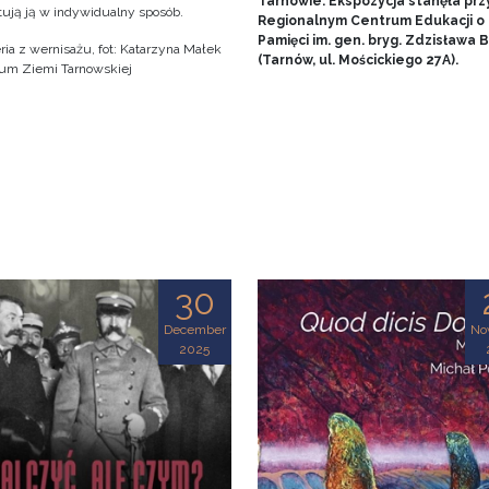
Tarnowie. Ekspozycja stanęła prz
tują ją w indywidualny sposób.
Regionalnym Centrum Edukacji o
Pamięci im. gen. bryg. Zdzisława
ria z wernisażu, fot: Katarzyna Małek
(Tarnów, ul. Mościckiego 27A).
m Ziemi Tarnowskiej
30
December
No
2025