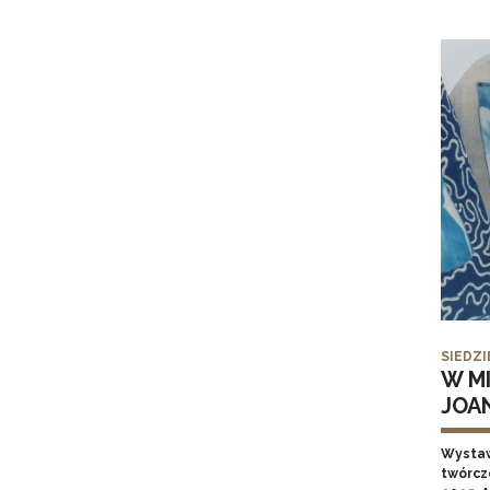
SIEDZI
W MI
JOA
Wysta
twórcz