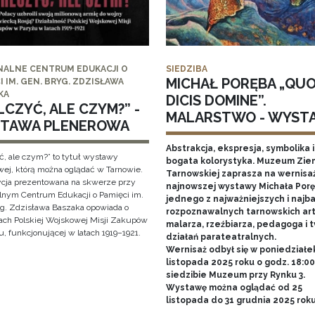
NALNE CENTRUM EDUKACJI O
SIEDZIBA
MICHAŁ PORĘBA „QU
I IM. GEN. BRYG. ZDZISŁAWA
KA
DICIS DOMINE”.
CZYĆ, ALE CZYM?” -
MALARSTWO - WYST
TAWA PLENEROWA
Abstrakcja, ekspresja, symbolika i
ć, ale czym?” to tytuł wystawy
bogata kolorystyka. Muzeum Zie
wej, którą można oglądać w Tarnowie.
Tarnowskiej zaprasza na wernisa
cja prezentowana na skwerze przy
najnowszej wystawy Michała Porę
lnym Centrum Edukacji o Pamięci im.
jednego z najważniejszych i najba
yg. Zdzisława Baszaka opowiada o
rozpoznawalnych tarnowskich art
iach Polskiej Wojskowej Misji Zakupów
malarza, rzeźbiarza, pedagoga i 
, funkcjonującej w latach 1919–1921.
działań parateatralnych.
Wernisaż odbył się w poniedziałe
listopada 2025 roku o godz. 18:0
siedzibie Muzeum przy Rynku 3.
Wystawę można oglądać od 25
listopada do 31 grudnia 2025 rok