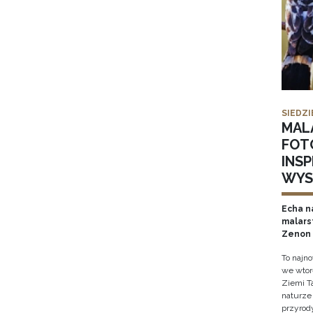
SIEDZI
MAL
FOT
INS
WYS
Echa na
malars
Zenon 
To najn
we wtor
Ziemi T
naturze 
przyrody