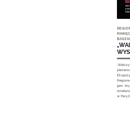
REGIO
PAMIĘC
BASZA
„WAL
WYS
„Walczy
plenero
Ekspozy
Regiona
gen. br
działan
w Paryżu