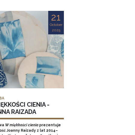
21
October
2025
BA
ĘKKOŚCI CIENIA -
NNA RAIZADA
wa
W miękkości cienia
prezentuje
ość Joanny Raizady z lat 2014–