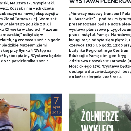
WYSTAWA PLENERO
ński, Malczewski, Wyspiański,
icz, Kossak i inni – ich dzieła
zobaczyć na nowej ekspozycji w
„Pierwszy masowy transport Pol
 Ziemi Tarnowskiej. Wernisaż
KL Auschwitz” – pod takim tytuł
 „Malarstwo polskie z XIX i
prezentowana będzie nowa ple
ku XX wieku w zbiorach Muzeum
wystawa planszowa przygotowa
arnowskiej” odbył się w
przez Instytut Pamięci Narodowej.
iałek, 15 czerwca 2026 r. o godz.
inauguracja odbyła się w piątek, 1
w Siedzibie Muzeum Ziemi
czerwca 2026 r. o godz. 12:00 prz
skiej przy Rynku 3. Wstęp na
budynku Regionalnego Centrum
aż był bezpłatny. Wystawa będzie
Edukacji o Pamięci im. gen. bryg.
do 11 października 2026 r.
Zdzisława Baszaka w Tarnowie (u
Mościckiego 27A). Wystawa będzi
dostępna dla zwiedzających bezp
do końca sierpnia 2026 roku.
7
April
2026