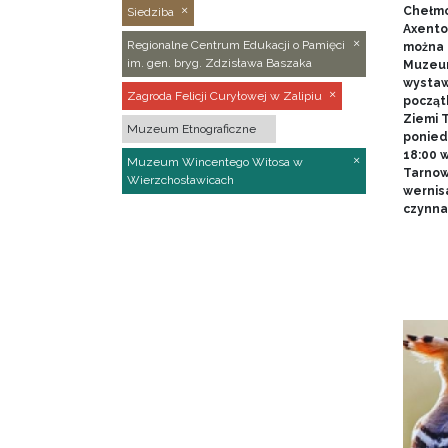
Chełmo
Siedziba
Axentow
Regionalne Centrum Edukacji o Pamięci
można 
im. gen. bryg. Zdzisława Baszaka
Muzeum
wystawy
Zagroda Felicji Curyłowej w Zalipiu
począt
Ziemi T
Muzeum Etnograficzne
poniedz
18:00 
Muzeum Wincentego Witosa w
Tarnow
Wierzchosławicach
wernis
czynna 