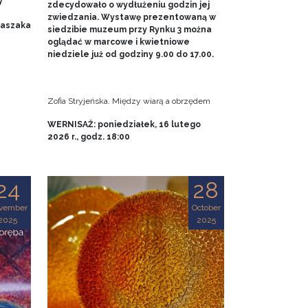
y
zdecydowało o wydłużeniu godzin jej
zwiedzania. Wystawę prezentowaną w
 Baszaka
siedzibie muzeum przy Rynku 3 można
oglądać w marcowe i kwietniowe
niedziele już od godziny 9.00 do 17.00.
Zofia Stryjeńska. Między wiarą a obrzędem
WERNISAŻ: poniedziałek, 16 lutego
2026 r., godz. 18:00
24
28
vember
October
2025
2025