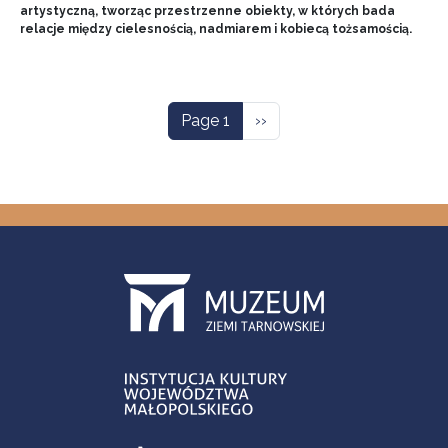
artystyczną, tworząc przestrzenne obiekty, w których bada
relacje między cielesnością, nadmiarem i kobiecą tożsamością.
Pagination
Next page
Page 1
››