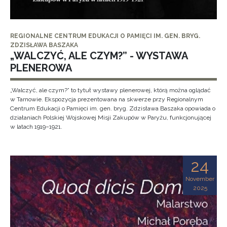
REGIONALNE CENTRUM EDUKACJI O PAMIĘCI IM. GEN. BRYG.
ZDZISŁAWA BASZAKA
„WALCZYĆ, ALE CZYM?” - WYSTAWA
PLENEROWA
„Walczyć, ale czym?” to tytuł wystawy plenerowej, którą można oglądać
w Tarnowie. Ekspozycja prezentowana na skwerze przy Regionalnym
Centrum Edukacji o Pamięci im. gen. bryg. Zdzisława Baszaka opowiada o
działaniach Polskiej Wojskowej Misji Zakupów w Paryżu, funkcjonującej
w latach 1919–1921.
24
November
2025