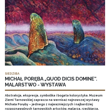
SIEDZIBA
MICHAŁ PORĘBA „QUOD DICIS DOMINE”.
MALARSTWO - WYSTAWA
Abstrakcja, ekspresja, symbolika i bogata kolorystyka. Muzeum
Ziemi Tarnowskiej zaprasza na wernisaż najnowszej wystawy
Michała Poręby – jednego z najważniejszych i najbardziej
rozpoznawalnych tarnowskich artystów, malarza, rzeźbiarza,