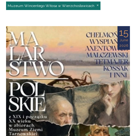
Muzeum Wincentego Witosa w Wierzchosławicach
15
June
2026