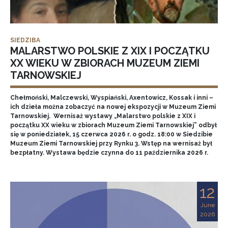
SIEDZIBA
MALARSTWO POLSKIE Z XIX I POCZĄTKU
XX WIEKU W ZBIORACH MUZEUM ZIEMI
TARNOWSKIEJ
Chełmoński, Malczewski, Wyspiański, Axentowicz, Kossak i inni –
ich dzieła można zobaczyć na nowej ekspozycji w Muzeum Ziemi
Tarnowskiej. Wernisaż wystawy „Malarstwo polskie z XIX i
początku XX wieku w zbiorach Muzeum Ziemi Tarnowskiej” odbył
się w poniedziałek, 15 czerwca 2026 r. o godz. 18:00 w Siedzibie
Muzeum Ziemi Tarnowskiej przy Rynku 3. Wstęp na wernisaż był
bezpłatny. Wystawa będzie czynna do 11 października 2026 r.
12
June
2026