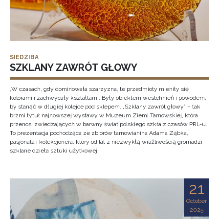
SIEDZIBA
SZKLANY ZAWRÓT GŁOWY
„W czasach, gdy dominowała szarzyzna, te przedmioty mieniły się
kolorami i zachwycały kształtami. Były obiektem westchnień i powodem,
by stanąć w długiej kolejce pod sklepem. „Szklany zawrót głowy” – tak
brzmi tytuł najnowszej wystawy w Muzeum Ziemi Tarnowskiej, która
przenosi zwiedzających w barwny świat polskiego szkła z czasów PRL-u.
To prezentacja pochodząca ze zbiorów tarnowianina Adama Ząbka,
pasjonata i kolekcjonera, który od lat z niezwykłą wrażliwością gromadzi
szklane dzieła sztuki użytkowej.
21
October
2025