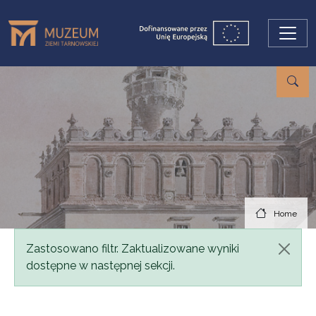
Skip to main content
Home
Status message
Zastosowano filtr. Zaktualizowane wyniki
dostępne w następnej sekcji.