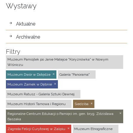
Wystawy
wystawy
Aktualne
Archiwalne
Filtry
Muzeum Pamiątek po Janie Matejce "Koryznówka" w Nowym
Wiśniczu
Muzeum Dwór w Dołędze
Galeria "Panorama"
Muzeum Zamek w Dębnie
Muzeum Ratusz - Galeria Sztuki Dawnej
Muzeum Historii Tarnowa i Regionu
Siedziba
Regionalne Centrum Edukacji o Pamięci im. gen. bryg. Zdzisława
Baszaka
Zagroda Felicji Curyłowej w Zalipiu
Muzeum Etnograficzne