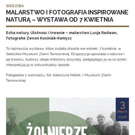
SIEDZIBA
MALARSTWO I FOTOGRAFIA INSPIROWANE
NATURĄ – WYSTAWA OD 7 KWIETNIA
Echa natury. Ulotność i trwanie – malarstwo Lucja Radwan,
fotografie Zenon Kosiniak-Kamysz
To najnowsza wystawa, która została otwarta we wtorek, 7 kwietnia, w
Siedzibie Muzeum Ziemi Tarnowskiej. Ekspozycja opowiada o naturze i
jej trwaniu. Autorzy, oboje miłośnicy przyrody, podglądając ją na co dzień,
interpretują ją w indywidualny sposób.
Fotogaleria z wernisażu, fot: Katarzyna Małek / Muzeum Ziemi
Tarnowskiej
3
March
2026