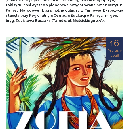
„Żołnierze wyklęci. Podziemie niepodległościowe 1944–1963” –
taki tytuł nosi wystawa plenerowa przygotowana przez Instytut
Pamięci Narodowej, którą można oglądać w Tarnowie. Ekspozycja
stanęła przy Regionalnym Centrum Edukacji o Pamięci im. gen.
bryg. Zdzisława Baszaka (Tarnów, ul. Mościckiego 27A).
16
February
2026