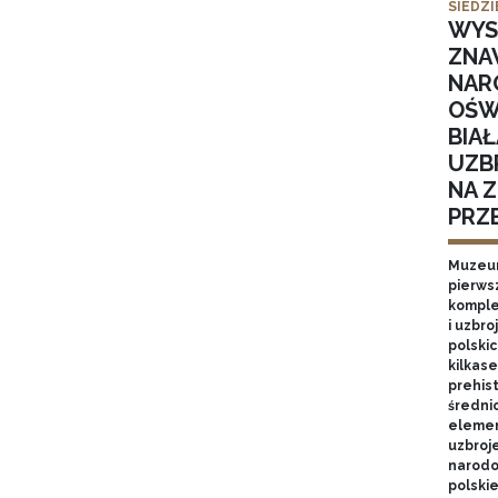
SIEDZI
WYS
ZNA
NARO
OŚW
BIAŁ
UZB
NA Z
PRZ
Muzeum
pierwsz
komple
i uzbr
polski
kilkas
prehist
średni
elemen
uzbroj
narodo
polskie