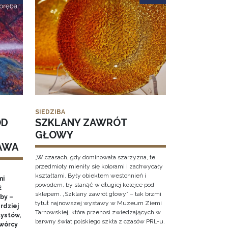
SIEDZIBA
OD
SZKLANY ZAWRÓT
GŁOWY
AWA
„W czasach, gdy dominowała szarzyzna, te
przedmioty mieniły się kolorami i zachwycały
kształtami. Były obiektem westchnień i
mi
powodem, by stanąć w długiej kolejce pod
ż
sklepem. „Szklany zawrót głowy” – tak brzmi
by –
tytuł najnowszej wystawy w Muzeum Ziemi
rdziej
Tarnowskiej, która przenosi zwiedzających w
ystów,
barwny świat polskiego szkła z czasów PRL-u.
twórcy