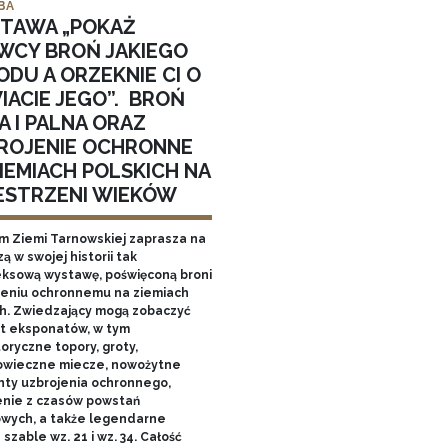
BA
TAWA „POKAŻ
WCY BROŃ JAKIEGO
DU A ORZEKNIE CI O
IACIE JEGO”. BROŃ
A I PALNA ORAZ
ROJENIE OCHRONNE
IEMIACH POLSKICH NA
ESTRZENI WIEKÓW
 Ziemi Tarnowskiej zaprasza na
ą w swojej historii tak
ksową wystawę, poświęconą broni
ojeniu ochronnemu na ziemiach
ch. Zwiedzający mogą zobaczyć
et eksponatów, w tym
oryczne topory, groty,
owieczne miecze, nowożytne
ty uzbrojenia ochronnego,
enie z czasów powstań
wych, a także legendarne
 szable wz. 21 i wz. 34. Całość