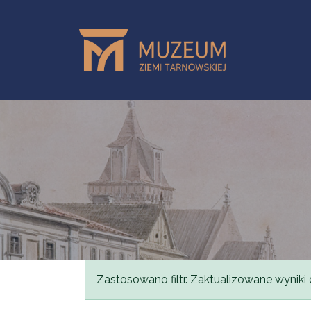
Skip to main content
Status message
Zastosowano filtr. Zaktualizowane wyniki 