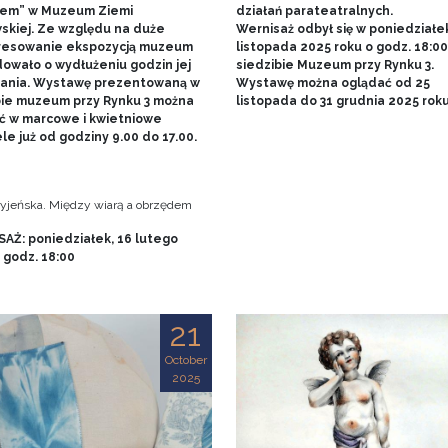
em” w Muzeum Ziemi
działań parateatralnych.
skiej. Ze względu na duże
Wernisaż odbył się w poniedziałe
resowanie ekspozycją muzeum
listopada 2025 roku o godz. 18:0
owało o wydłużeniu godzin jej
siedzibie Muzeum przy Rynku 3.
ania. Wystawę prezentowaną w
Wystawę można oglądać od 25
bie muzeum przy Rynku 3 można
listopada do 31 grudnia 2025 rok
ć w marcowe i kwietniowe
le już od godziny 9.00 do 17.00.
tryjeńska. Między wiarą a obrzędem
AŻ: poniedziałek, 16 lutego
, godz. 18:00
21
October
2025