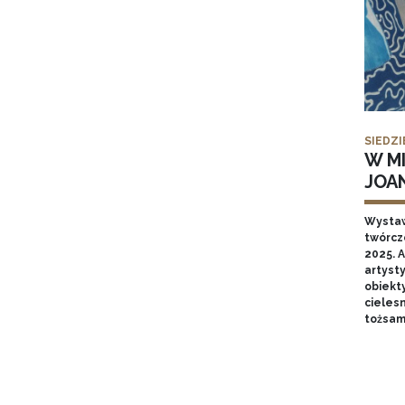
SIEDZI
W MI
JOA
Wysta
twórcz
2025. A
artyst
obiekt
cieles
tożsam