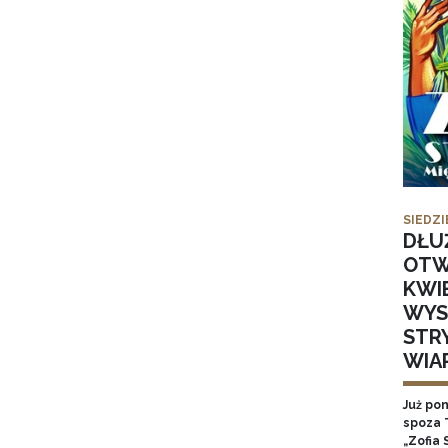
SIEDZI
DŁU
OTW
KWI
WYS
STR
WIA
Już po
spoza 
„Zofia 