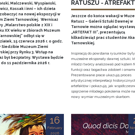
RATUSZU - ATREFAKT I
ński, Malczewski, Wyspiański,
icz, Kossak i inni – ich dzieła
zobaczyć na nowej ekspozycji w
Jeszcze do końca wakacji w Muz
 Ziemi Tarnowskiej. Wernisaż
Ratusz – Galerii Sztuki Dawnej w
 „Malarstwo polskie z XIX i
Tarnowie można oglądać wystaw
ku XX wieku w zbiorach Muzeum
„ARTEFAKT III”, prezentującą
arnowskiej” odbył się w
kilkadziesiąt prac studentów Ak
iałek, 15 czerwca 2026 r. o godz.
Tarnowskiej.
w Siedzibie Muzeum Ziemi
skiej przy Rynku 3. Wstęp na
Inspiracją do powstania rysunków były
aż był bezpłatny. Wystawa będzie
muzealne eksponaty dawnej sztuki, k
do 11 października 2026 r.
młodzi twórcy analizowali pod kątem f
funkcji oraz bogactwa zdobień i ornam
Prezentowane prace ukazują proces
artystycznej interpretacji historycznyc
artefaktów i pokazują, jak współczesn
spojrzenie młodego pokolenia może n
nowy wymiar muzealnym skarbom.
16
February
No
2026