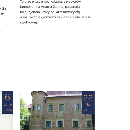
To prezentacja pochodząca ze zbiorów
tarnowianina Adama Ząbka, pasjonata i
k 24
kolekcjonera, który od lat z niezwykłą
0 w
wrażliwością gromadzi szklane dzieła sztuki
użytkowej.
u.
6
22
June
May
2025
2025