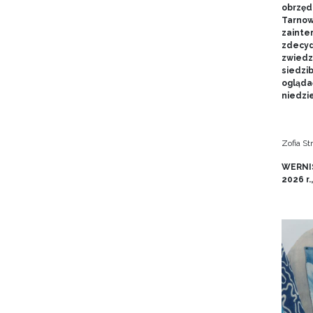
obrzęd
Tarnow
zainte
zdecyd
zwiedz
siedzi
ogląda
niedzie
Zofia S
WERNIS
2026 r.