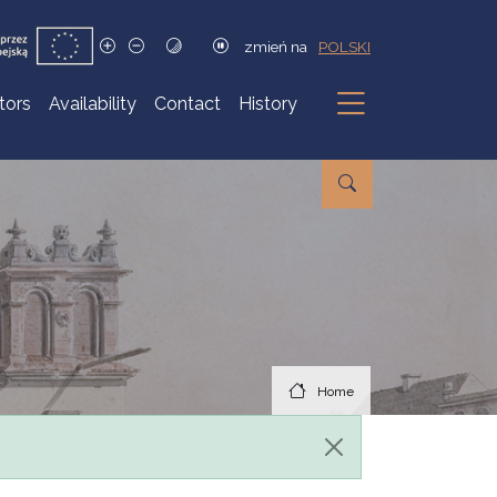
zmień na
POLSKI
itors
Availability
Contact
History
Submenu
Home