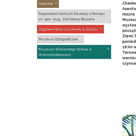
Chełmo
Siedziba
Axentow
Regionalne Centrum Edukacji o Pamięci
można 
im. gen. bryg. Zdzisława Baszaka
Muzeum
wystawy
Zagroda Felicji Curyłowej w Zalipiu
począt
Ziemi T
Muzeum Etnograficzne
poniedz
18:00 
Muzeum Wincentego Witosa w
Tarnow
Wierzchosławicach
wernis
czynna 