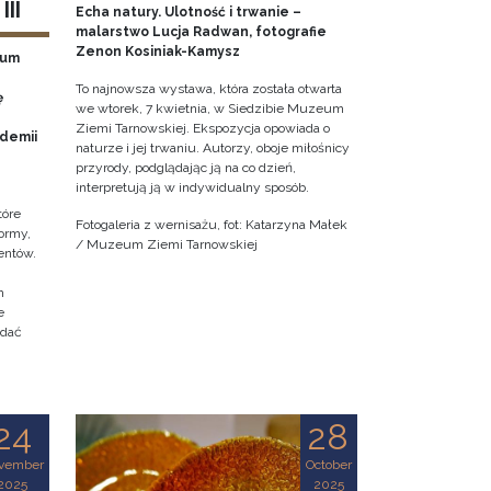
II
Echa natury. Ulotność i trwanie –
malarstwo Lucja Radwan, fotografie
Zenon Kosiniak-Kamysz
eum
To najnowsza wystawa, która została otwarta
ę
we wtorek, 7 kwietnia, w Siedzibie Muzeum
Ziemi Tarnowskiej. Ekspozycja opowiada o
ademii
naturze i jej trwaniu. Autorzy, oboje miłośnicy
przyrody, podglądając ją na co dzień,
interpretują ją w indywidualny sposób.
tóre
Fotogaleria z wernisażu, fot: Katarzyna Małek
ormy,
/ Muzeum Ziemi Tarnowskiej
entów.
h
e
adać
24
28
vember
October
2025
2025