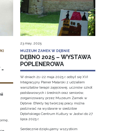
23 may, 2025
KI
MUZEUM ZAMEK W DĘBNIE
DĘBNO 2025 – WYSTAWA
POPLENEROWA
 -
W dniach 21–22 maja 2025 r. odbył się XVI
Integracyjny Plener Malarski z udziałem
warsztatów terapii zajęciowej, uczniów szkół
podstawowych i średnich oraz seniorów,
ii
zorganizowany przez Muzeum Zamek w
Dębnie. Efekty tej twórczej pracy można
podziwiać na wystawie w siedzibie
Dębińskiego Centrum Kultury w Jastwi do 27
lipca 2025 r.
ormę,
Serdecznie dziękujemy wszystkim
nie