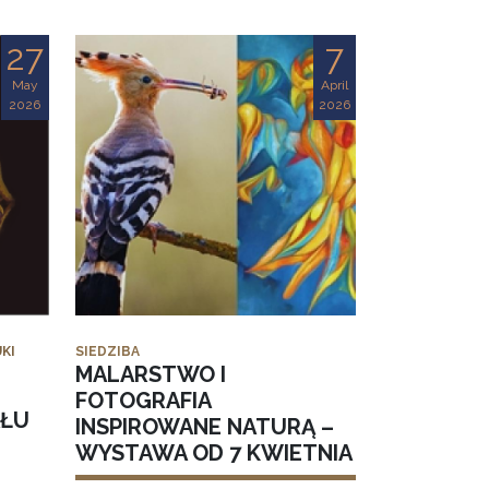
27
7
May
April
2026
2026
KI
SIEDZIBA
MALARSTWO I
FOTOGRAFIA
AŁU
INSPIROWANE NATURĄ –
WYSTAWA OD 7 KWIETNIA