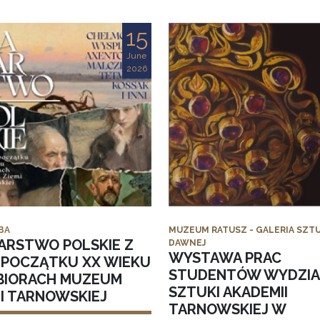
15
June
2026
BA
MUZEUM RATUSZ - GALERIA SZTU
ARSTWO POLSKIE Z
DAWNEJ
WYSTAWA PRAC
I POCZĄTKU XX WIEKU
STUDENTÓW WYDZI
BIORACH MUZEUM
SZTUKI AKADEMII
MI TARNOWSKIEJ
TARNOWSKIEJ W