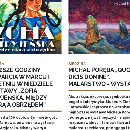
BA
SIEDZIBA
ŻSZE GODZINY
MICHAŁ PORĘBA „QU
ARCIA W MARCU I
DICIS DOMINE”.
ETNIU W NIEDZIELE
MALARSTWO - WYST
TAWY „ZOFIA
YJEŃSKA. MIĘDZY
Abstrakcja, ekspresja, symbolika i
bogata kolorystyka. Muzeum Zie
RĄ A OBRZĘDEM”
Tarnowskiej zaprasza na wernisa
najnowszej wystawy Michała Porę
nad 4500 osób, w tym wielu gości
jednego z najważniejszych i najba
Tarnowa, odwiedziło wystawę
rozpoznawalnych tarnowskich art
Stryjeńska. Między wiarą a
malarza, rzeźbiarza, pedagoga i 