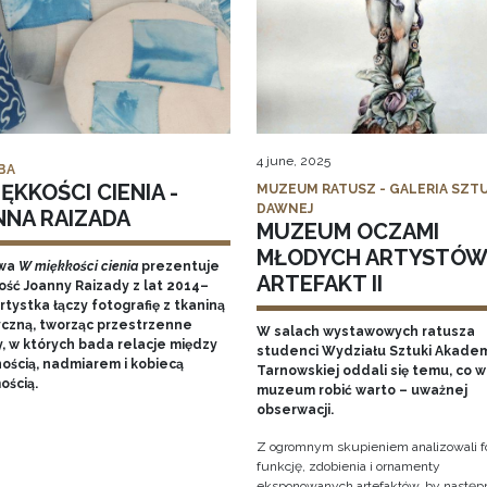
4 june, 2025
BA
ĘKKOŚCI CIENIA -
MUZEUM RATUSZ - GALERIA SZTU
DAWNEJ
NNA RAIZADA
MUZEUM OCZAMI
MŁODYCH ARTYSTÓW
wa
W miękkości cienia
prezentuje
ARTEFAKT II
ość Joanny Raizady z lat 2014–
rtystka łączy fotografię z tkaniną
yczną, tworząc przestrzenne
W salach wystawowych ratusza
y, w których bada relacje między
studenci Wydziału Sztuki Akadem
nością, nadmiarem i kobiecą
Tarnowskiej oddali się temu, co w
ością.
muzeum robić warto – uważnej
obserwacji.
Z ogromnym skupieniem analizowali f
funkcję, zdobienia i ornamenty
eksponowanych artefaktów, by następ