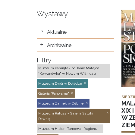
Wystawy
wystawy
Aktualne
Archiwalne
Filtry
Muzeum Pamiątek po Janie Matejce
"Koryznówka" w Nowym Wiśniczu
Muzeum Dwór w Dołędze
Galeria "Panorama"
SIEDZI
MAL
Muzeum Zamek w Dębnie
XIX 
Muzeum Ratusz - Galeria Sztuki
W Z
Dawnej
ZIE
Muzeum Historii Tarnowa i Regionu