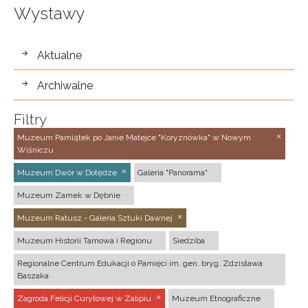
Wystawy
wystawy
Aktualne
Archiwalne
Filtry
Muzeum Pamiątek po Janie Matejce "Koryznówka" w Nowym
Wiśniczu
Muzeum Dwór w Dołędze
Galeria "Panorama"
Muzeum Zamek w Dębnie
Muzeum Ratusz - Galeria Sztuki Dawnej
Muzeum Historii Tarnowa i Regionu
Siedziba
Regionalne Centrum Edukacji o Pamięci im. gen. bryg. Zdzisława
Baszaka
Zagroda Felicji Curyłowej w Zalipiu
Muzeum Etnograficzne