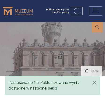
Skip to main content
Home
Status message
Zastosowano filtr. Zaktualizowane wyniki
dostępne w następnej sekcji.