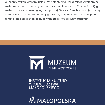
Wincenty Witos, wybitny polski mąż stanu, w okresie międzywojennym
został niesłusznie skazany w tzw. „procesie brzeskim”. 28 września 1933 r.
został zmuszony do emigracji politycznej. Wybrał Czechosłowację, znaną
wówczas z tolerancji politycznej, gdzie uzyskał wsparcie czeskiej partii
agrarnej oraz środowisk politycznych, zdobywając duży autorytet.