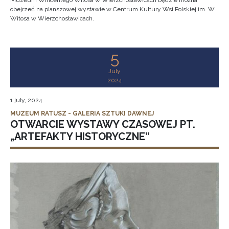
Muzeum Wincentego Witosa w Wierzchosławicach będzie można
obejrzeć na planszowej wystawie w Centrum Kultury Wsi Polskiej im. W.
Witosa w Wierzchosławicach.
5
July
2024
1 july, 2024
MUZEUM RATUSZ - GALERIA SZTUKI DAWNEJ
OTWARCIE WYSTAWY CZASOWEJ PT.
„ARTEFAKTY HISTORYCZNE”