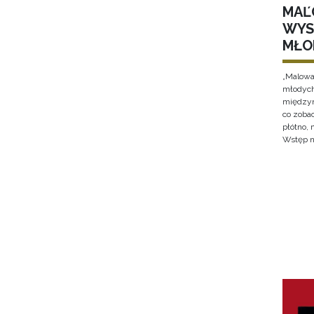
MAĽ
WYS
MŁO
„Malowan
młodych
międzyn
co zobac
płótno,
Wstęp n