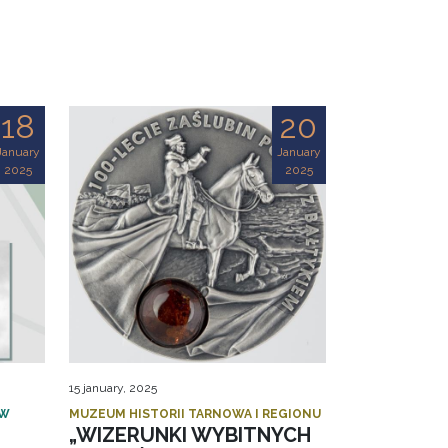
18
20
January
January
2025
2025
15 january, 2025
 W
MUZEUM HISTORII TARNOWA I REGIONU
„WIZERUNKI WYBITNYCH