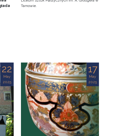
awa
Liceum Sztuk Plastycznych im. A. Grottgera w
głada
Tarnowie.
22
17
May
May
2025
2025