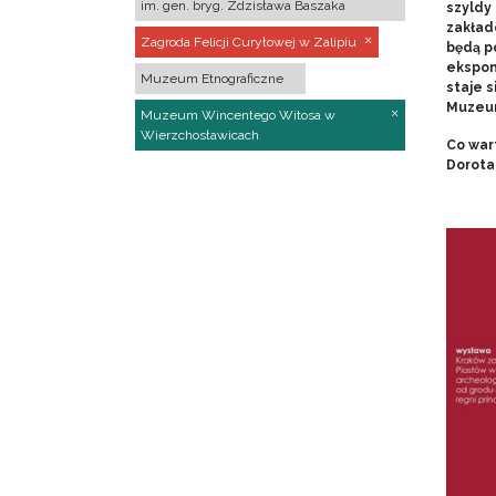
im. gen. bryg. Zdzisława Baszaka
szyldy
zakładó
Zagroda Felicji Curyłowej w Zalipiu
będą p
ekspon
Muzeum Etnograficzne
staje s
Muzeum
Muzeum Wincentego Witosa w
Wierzchosławicach
Co war
Dorota