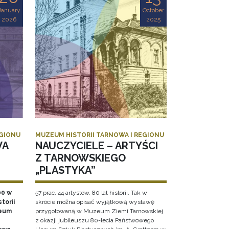
January
October
2026
2025
EGIONU
MUZEUM HISTORII TARNOWA I REGIONU
WA
NAUCZYCIELE – ARTYŚCI
Z TARNOWSKIEGO
„PLASTYKA”
00 w
57 prac. 44 artystów. 80 lat historii. Tak w
torii
skrócie można opisać wyjątkową wystawę
zeum
przygotowaną w Muzeum Ziemi Tarnowskiej
z okazji jubileuszu 80-lecia Państwowego