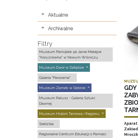
wystawy
Aktualne
Archiwalne
Filtry
Muzeum Pamiątek po Janie Matejce
"Koryznówka" w Nowym Wiśniczu
Muzeum Dwór w Dołędze
Galeria "Panorama"
MUZEU
GDY 
Muzeum Zamek w Dębnie
ZAB
Muzeum Ratusz - Galeria Sztuki
ZBI
Dawnej
TAR
Muzeum Historii Tarnowa i Regionu
Aparat 
Siedziba
Zakład
Regionalne Centrum Edukacji o Pamięci
Mroczk