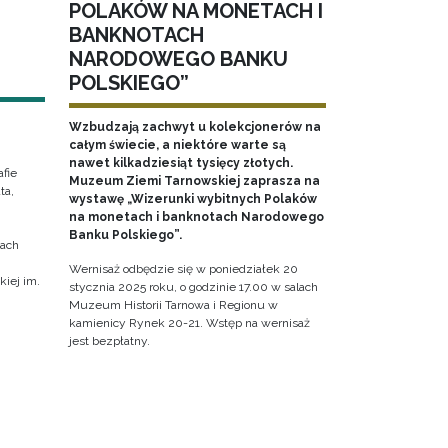
POLAKÓW NA MONETACH I
BANKNOTACH
NARODOWEGO BANKU
POLSKIEGO”
Wzbudzają zachwyt u kolekcjonerów na
całym świecie, a niektóre warte są
nawet kilkadziesiąt tysięcy złotych.
fie
Muzeum Ziemi Tarnowskiej zaprasza na
ta,
wystawę „Wizerunki wybitnych Polaków
na monetach i banknotach Narodowego
Banku Polskiego”.
cach
Wernisaż odbędzie się w poniedziałek 20
iej im.
stycznia 2025 roku, o godzinie 17.00 w salach
Muzeum Historii Tarnowa i Regionu w
kamienicy Rynek 20-21. Wstęp na wernisaż
jest bezpłatny.