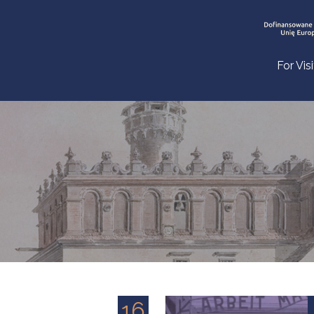
For Vis
16