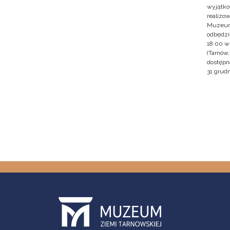
wyjątko
realizo
Muzeum 
odbędzie
18:00 w
(Tarnów
dostępna
31 grudn
Pagin