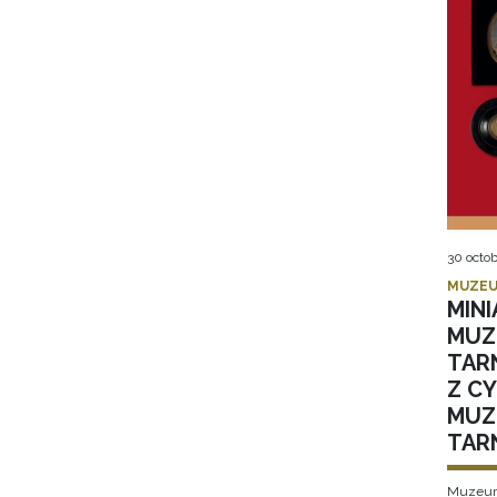
30 octob
MUZEU
MIN
MUZ
TAR
Z C
MUZ
TAR
Muzeum 