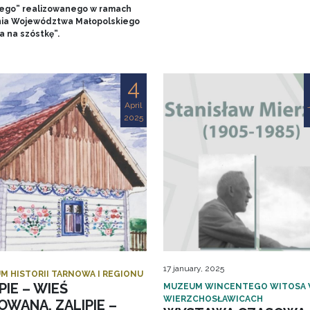
ego” realizowanego w ramach
nia Województwa Małopolskiego
a na szóstkę”.
4
April
2025
17 january, 2025
M HISTORII TARNOWA I REGIONU
PIE – WIEŚ
MUZEUM WINCENTEGO WITOSA
WIERZCHOSŁAWICACH
OWANA. ZALIPIE –