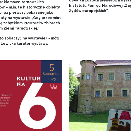
otwarta została plenerowa wyst
 reklamowe tarnowskich
Instytutu Pamięci Narodowej „Za
w – m.in. te historyczne obiekty
Żydów europejskich”.
o raz pierwszy pokazane jako
aty na wystawie „Gdy przedmiot
ię zabytkiem. Nowości w zbiorach
 Ziemi Tarnowskiej.”
to zobaczyć na wystawie? - mówi
 Lewicka kurator wystawy.
5
September
2025