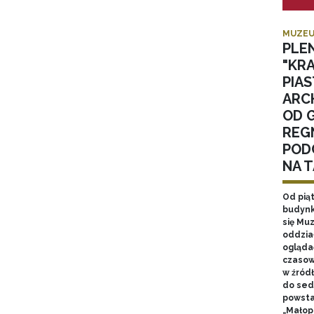
MUZEU
PLE
"KR
PIA
ARC
OD 
REGN
POD
NA 
Od pią
budynk
się Mu
oddzia
ogląda
czasow
w źród
do sed
powsta
„Małop