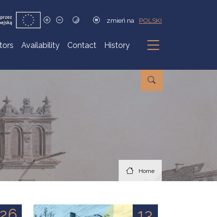
zmień na
POLSKI
itors
Availability
Contact
History
Submenu
Home
26
13