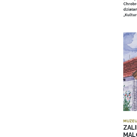
Chrobr
działa
„Kultur
MUZEU
ZALI
MAL