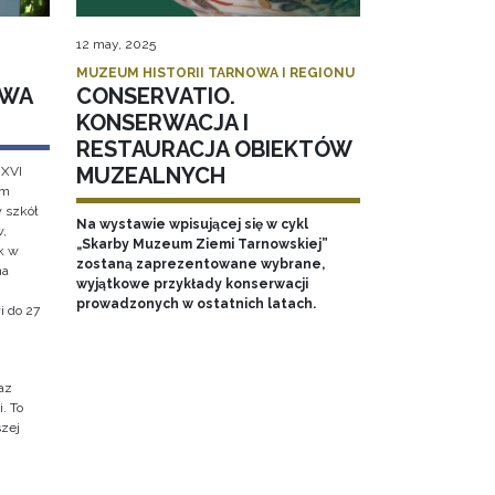
12 may, 2025
MUZEUM HISTORII TARNOWA I REGIONU
AWA
CONSERVATIO.
KONSERWACJA I
RESTAURACJA OBIEKTÓW
MUZEALNYCH
 XVI
em
w szkół
Na wystawie wpisującej się w cykl
w,
„Skarby Muzeum Ziemi Tarnowskiej”
k w
zostaną zaprezentowane wybrane,
na
wyjątkowe przykłady konserwacji
prowadzonych w ostatnich latach.
i do 27
az
. To
szej