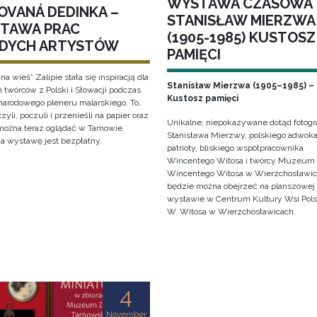
WYSTAWA CZASOWA
OVANÁ DEDINKA –
STANISŁAW MIERZWA
TAWA PRAC
(1905-1985) KUSTOSZ
DYCH ARTYSTÓW
PAMIĘCI
a wieś” Zalipie stała się inspiracją dla
Stanisław Mierzwa (1905–1985) –
 twórców z Polski i Słowacji podczas
Kustosz pamięci
arodowego pleneru malarskiego. To,
zyli, poczuli i przenieśli na papier oraz
Unikalne, niepokazywane dotąd fotogra
 można teraz oglądać w Tarnowie.
Stanisława Mierzwy, polskiego adwoka
a wystawę jest bezpłatny.
patrioty, bliskiego współpracownika
Wincentego Witosa i twórcy Muzeum
Wincentego Witosa w Wierzchosławi
będzie można obejrzeć na planszowej
wystawie w Centrum Kultury Wsi Polsk
W. Witosa w Wierzchosławicach.
4
November