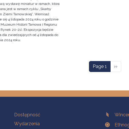
wą wystawę miniatur w ramach, która
wana jest w ramach cyklu „Skarby
Ziemi Tarnowskiej”. Wernisaż
 się 4 listopada 2024 roku o godzinie
 Muzeum Historii Tarnowa i Regionu
, Rynek 20-21). Ekspozycja będzie
 dla zwiedzających od 4 listopada do
ia 2024 roku.
ation
Next p
Page 1
››
Na skróty.
Branches
Dostępność
Wincen
Wydarzenia
Ethnog