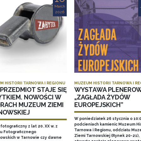
March
2026
M HISTORII TARNOWA I REGIONU
MUZEUM HISTORII TARNOWA I R
PRZEDMIOT STAJE SIĘ
WYSTAWA PLENERO
YTKIEM. NOWOŚCI W
„ZAGŁADA ŻYDÓW
ORACH MUZEUM ZIEMI
EUROPEJSKICH”
NOWSKIEJ
W poniedziałek 26 stycznia o 10:
podcieniach kamienic Muzeum His
fotograficzny z lat 20. XX w. z
Tarnowa i Regionu, oddziału Mu
u Fotograficznego
Ziemi Tarnowskiej (Rynek 20-21),
owskich w Tarnowie czy dawne