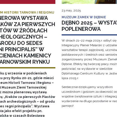
23 may, 2025
M HISTORII TARNOWA I REGIONU
NEROWA WYSTAWA
MUZEUM ZAMEK W DĘBNIE
DĘBNO 2025 – WYST
AKÓW ZA PIERWSZYCH
POPLENEROWA
STÓW W ŹRÓDŁACH
HEOLOGICZNYCH –
W dniach 21–22 maja 2025 r. odbył się
GRODU DO SEDES
Integracyjny Plener Malarski z udział
I PRINCIPALIS” W
warsztatów terapii zajęciowej, ucznió
CIENIACH KAMIENICY
podstawowych i średnich oraz senioró
zorganizowany przez Muzeum Zame
TARNOWSKIM RYNKU
Dębnie. Efekty tej twórczej pracy moż
podziwiać na wystawie w siedzibie
tku 5 września w podcieniach
Dębińskiego Centrum Kultury w Jastw
u przy Rynku 20-21, gdzie mieści
lipca 2025 r.
zeum Historii Tarnowa i Regionu –
Serdecznie dziękujemy wszystkim
ł Muzeum Ziemi Tarnowskiej
uczestnikom i gościom za obecność or
ć można plenerową wystawę
wspólne świętowanie sztuki i integracji
ą: „Kraków za pierwszych Piastów
wydarzenie na długo pozostanie w na
łach archeologicznych – od grodu
pamięci!
es regni principalis”. Wystawa
ła jako efekt projektu pn.
olska w czasach Bolesława