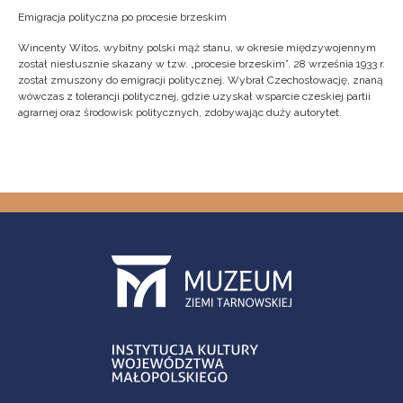
Emigracja polityczna po procesie brzeskim
Wincenty Witos, wybitny polski mąż stanu, w okresie międzywojennym
został niesłusznie skazany w tzw. „procesie brzeskim”. 28 września 1933 r.
został zmuszony do emigracji politycznej. Wybrał Czechosłowację, znaną
wówczas z tolerancji politycznej, gdzie uzyskał wsparcie czeskiej partii
agrarnej oraz środowisk politycznych, zdobywając duży autorytet.