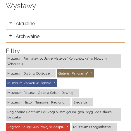
Wystawy
wystawy
Aktualne
Archiwalne
Filtry
Muzeum Pamiątek po Janie Matejce "Koryznówka" w Nowym
Wiśniczu
Muzeum Dwór w Dołędze
Galeria "Panorama"
Muzeum Zamek w Dębnie
Muzeum Ratusz - Galeria Sztuki Dawnej
Muzeum Historii Tarnowa i Regionu
Siedziba
Regionalne Centrum Edukacji o Pamięci im. gen. bryg. Zdzisława
Baszaka
Zagroda Felicji Curyłowej w Zalipiu
Muzeum Etnograficzne