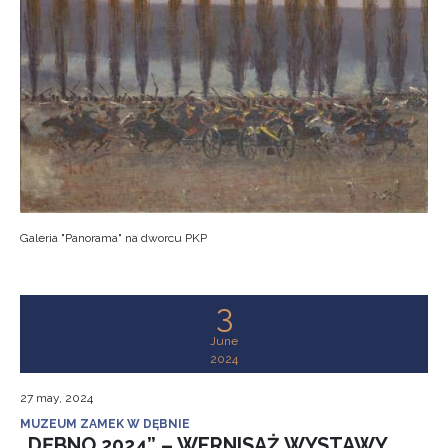
Galeria "Panorama" na dworcu PKP
3
June
2024
27 may, 2024
MUZEUM ZAMEK W DĘBNIE
„DĘBNO 2024” – WERNISAŻ WYSTAWY