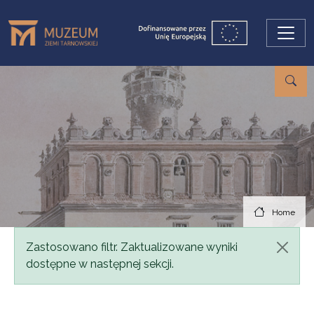
Skip to main content
Home
Status message
Zastosowano filtr. Zaktualizowane wyniki
dostępne w następnej sekcji.