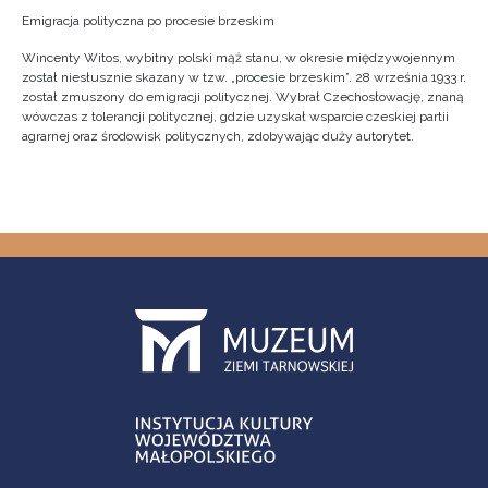
Emigracja polityczna po procesie brzeskim
Wincenty Witos, wybitny polski mąż stanu, w okresie międzywojennym
został niesłusznie skazany w tzw. „procesie brzeskim”. 28 września 1933 r.
został zmuszony do emigracji politycznej. Wybrał Czechosłowację, znaną
wówczas z tolerancji politycznej, gdzie uzyskał wsparcie czeskiej partii
agrarnej oraz środowisk politycznych, zdobywając duży autorytet.