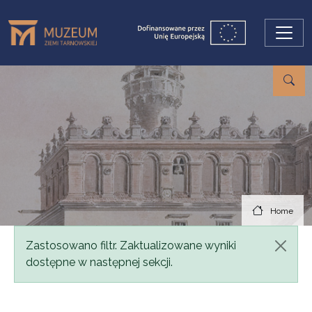
Skip to main content
Home
Status message
Zastosowano filtr. Zaktualizowane wyniki
dostępne w następnej sekcji.