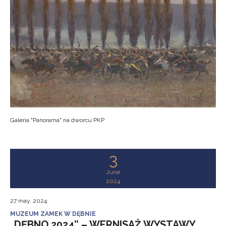
Galeria "Panorama" na dworcu PKP
3
June
2024
27 may, 2024
MUZEUM ZAMEK W DĘBNIE
„DĘBNO 2024” – WERNISAŻ WYSTAWY