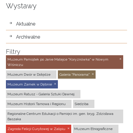
Wystawy
wystawy
Aktualne
Archiwalne
Filtry
Muzeum Pamiątek po Janie Matejce "Koryznówka" w Nowym
Wiśniczu
Muzeum Dwór w Dołędze
Galeria "Panorama"
Muzeum Zamek w Dębnie
Muzeum Ratusz - Galeria Sztuki Dawnej
Muzeum Historii Tarnowa i Regionu
Siedziba
Regionalne Centrum Edukacji o Pamięci im. gen. bryg. Zdzisława
Baszaka
Zagroda Felicji Curyłowej w Zalipiu
Muzeum Etnograficzne