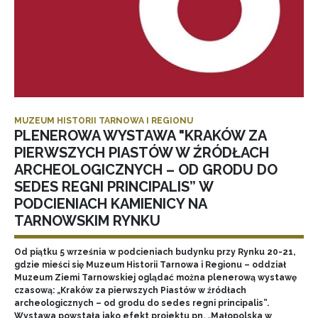
MUZEUM HISTORII TARNOWA I REGIONU
PLENEROWA WYSTAWA "KRAKÓW ZA
PIERWSZYCH PIASTÓW W ŹRÓDŁACH
ARCHEOLOGICZNYCH – OD GRODU DO
SEDES REGNI PRINCIPALIS” W
PODCIENIACH KAMIENICY NA
TARNOWSKIM RYNKU
Od piątku 5 września w podcieniach budynku przy Rynku 20-21,
gdzie mieści się Muzeum Historii Tarnowa i Regionu – oddział
Muzeum Ziemi Tarnowskiej oglądać można plenerową wystawę
czasową: „Kraków za pierwszych Piastów w źródłach
archeologicznych – od grodu do sedes regni principalis”.
Wystawa powstała jako efekt projektu pn. „Małopolska w