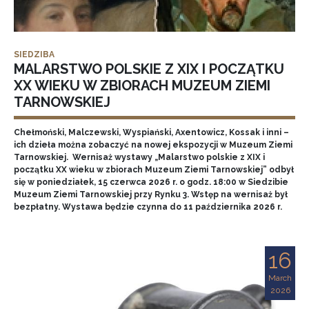
SIEDZIBA
MALARSTWO POLSKIE Z XIX I POCZĄTKU
XX WIEKU W ZBIORACH MUZEUM ZIEMI
TARNOWSKIEJ
Chełmoński, Malczewski, Wyspiański, Axentowicz, Kossak i inni –
ich dzieła można zobaczyć na nowej ekspozycji w Muzeum Ziemi
Tarnowskiej. Wernisaż wystawy „Malarstwo polskie z XIX i
początku XX wieku w zbiorach Muzeum Ziemi Tarnowskiej” odbył
się w poniedziałek, 15 czerwca 2026 r. o godz. 18:00 w Siedzibie
Muzeum Ziemi Tarnowskiej przy Rynku 3. Wstęp na wernisaż był
bezpłatny. Wystawa będzie czynna do 11 października 2026 r.
16
March
2026