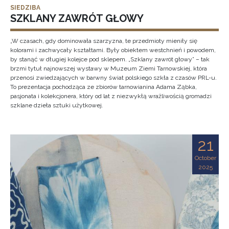
SIEDZIBA
SZKLANY ZAWRÓT GŁOWY
„W czasach, gdy dominowała szarzyzna, te przedmioty mieniły się
kolorami i zachwycały kształtami. Były obiektem westchnień i powodem,
by stanąć w długiej kolejce pod sklepem. „Szklany zawrót głowy” – tak
brzmi tytuł najnowszej wystawy w Muzeum Ziemi Tarnowskiej, która
przenosi zwiedzających w barwny świat polskiego szkła z czasów PRL-u.
To prezentacja pochodząca ze zbiorów tarnowianina Adama Ząbka,
pasjonata i kolekcjonera, który od lat z niezwykłą wrażliwością gromadzi
szklane dzieła sztuki użytkowej.
21
October
2025