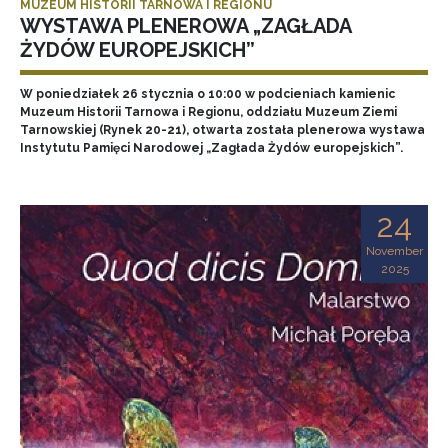
MUZEUM HISTORII TARNOWA I REGIONU
WYSTAWA PLENEROWA „ZAGŁADA
ŻYDÓW EUROPEJSKICH”
W poniedziałek 26 stycznia o 10:00 w podcieniach kamienic
Muzeum Historii Tarnowa i Regionu, oddziału Muzeum Ziemi
Tarnowskiej (Rynek 20-21), otwarta została plenerowa wystawa
Instytutu Pamięci Narodowej „Zagłada Żydów europejskich”.
24
November
2025