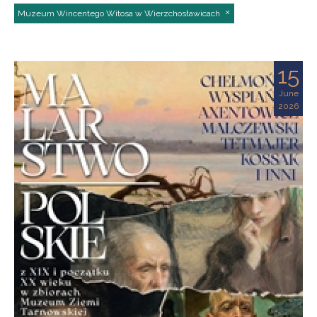
Muzeum Wincentego Witosa w Wierzchosławicach
15
June
2026