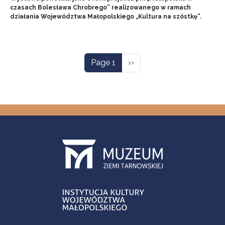
czasach Bolesława Chrobrego” realizowanego w ramach
działania Województwa Małopolskiego „Kultura na szóstkę”.
Pagination
Next page
Page 1
››