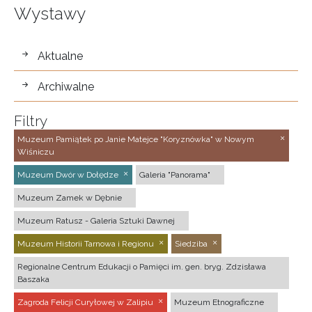
Wystawy
wystawy
Aktualne
Archiwalne
Filtry
Muzeum Pamiątek po Janie Matejce "Koryznówka" w Nowym
Wiśniczu
Muzeum Dwór w Dołędze
Galeria "Panorama"
Muzeum Zamek w Dębnie
Muzeum Ratusz - Galeria Sztuki Dawnej
Muzeum Historii Tarnowa i Regionu
Siedziba
Regionalne Centrum Edukacji o Pamięci im. gen. bryg. Zdzisława
Baszaka
Zagroda Felicji Curyłowej w Zalipiu
Muzeum Etnograficzne