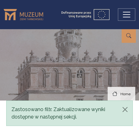
Skip to main content
Home
Status message
Zastosowano filtr. Zaktualizowane wyniki
dostępne w następnej sekcji.