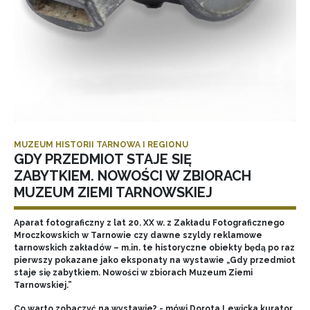
MUZEUM HISTORII TARNOWA I REGIONU
GDY PRZEDMIOT STAJE SIĘ
ZABYTKIEM. NOWOŚCI W ZBIORACH
MUZEUM ZIEMI TARNOWSKIEJ
Aparat fotograficzny z lat 20. XX w. z Zakładu Fotograficznego
Mroczkowskich w Tarnowie czy dawne szyldy reklamowe
tarnowskich zakładów – m.in. te historyczne obiekty będą po raz
pierwszy pokazane jako eksponaty na wystawie „Gdy przedmiot
staje się zabytkiem. Nowości w zbiorach Muzeum Ziemi
Tarnowskiej.”
Co warto zobaczyć na wystawie? - mówi Dorota Lewicka kurator