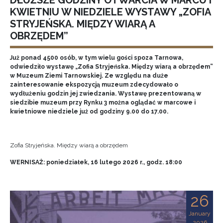
DŁUŻSZE GODZINY OTWARCIA W MARCU I
KWIETNIU W NIEDZIELE WYSTAWY „ZOFIA
STRYJEŃSKA. MIĘDZY WIARĄ A
OBRZĘDEM”
Już ponad 4500 osób, w tym wielu gości spoza Tarnowa,
odwiedziło wystawę „Zofia Stryjeńska. Między wiarą a obrzędem”
w Muzeum Ziemi Tarnowskiej. Ze względu na duże
zainteresowanie ekspozycją muzeum zdecydowało o
wydłużeniu godzin jej zwiedzania. Wystawę prezentowaną w
siedzibie muzeum przy Rynku 3 można oglądać w marcowe i
kwietniowe niedziele już od godziny 9.00 do 17.00.
Zofia Stryjeńska. Między wiarą a obrzędem
WERNISAŻ: poniedziałek, 16 lutego 2026 r., godz. 18:00
26
January
2026