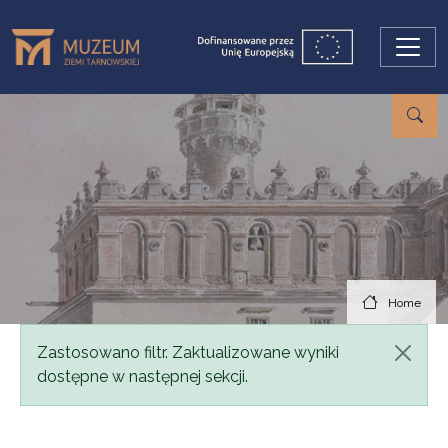
Skip to main content
Home
Status message
Zastosowano filtr. Zaktualizowane wyniki
dostępne w następnej sekcji.