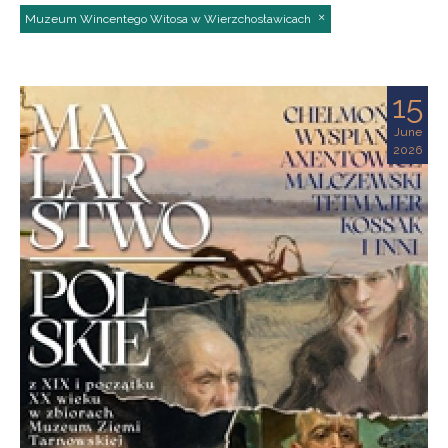
Muzeum Wincentego Witosa w Wierzchosławicach
15
June
2026