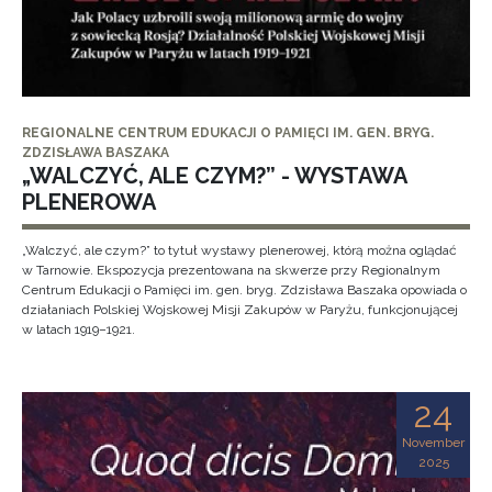
REGIONALNE CENTRUM EDUKACJI O PAMIĘCI IM. GEN. BRYG.
ZDZISŁAWA BASZAKA
„WALCZYĆ, ALE CZYM?” - WYSTAWA
PLENEROWA
„Walczyć, ale czym?” to tytuł wystawy plenerowej, którą można oglądać
w Tarnowie. Ekspozycja prezentowana na skwerze przy Regionalnym
Centrum Edukacji o Pamięci im. gen. bryg. Zdzisława Baszaka opowiada o
działaniach Polskiej Wojskowej Misji Zakupów w Paryżu, funkcjonującej
w latach 1919–1921.
24
November
2025