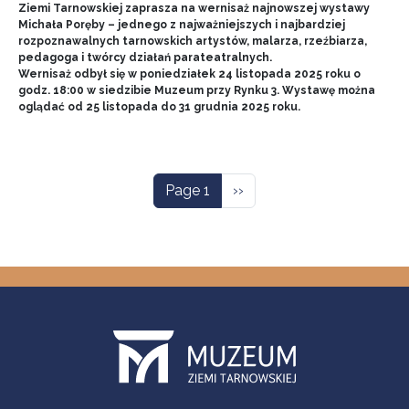
Ziemi Tarnowskiej zaprasza na wernisaż najnowszej wystawy
Michała Poręby – jednego z najważniejszych i najbardziej
rozpoznawalnych tarnowskich artystów, malarza, rzeźbiarza,
pedagoga i twórcy działań parateatralnych.
Wernisaż odbył się w poniedziałek 24 listopada 2025 roku o
godz. 18:00 w siedzibie Muzeum przy Rynku 3. Wystawę można
oglądać od 25 listopada do 31 grudnia 2025 roku.
Pagination
Next page
Page 1
››