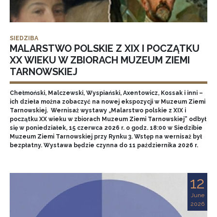
SIEDZIBA
MALARSTWO POLSKIE Z XIX I POCZĄTKU
XX WIEKU W ZBIORACH MUZEUM ZIEMI
TARNOWSKIEJ
Chełmoński, Malczewski, Wyspiański, Axentowicz, Kossak i inni –
ich dzieła można zobaczyć na nowej ekspozycji w Muzeum Ziemi
Tarnowskiej. Wernisaż wystawy „Malarstwo polskie z XIX i
początku XX wieku w zbiorach Muzeum Ziemi Tarnowskiej” odbył
się w poniedziałek, 15 czerwca 2026 r. o godz. 18:00 w Siedzibie
Muzeum Ziemi Tarnowskiej przy Rynku 3. Wstęp na wernisaż był
bezpłatny. Wystawa będzie czynna do 11 października 2026 r.
12
June
2026