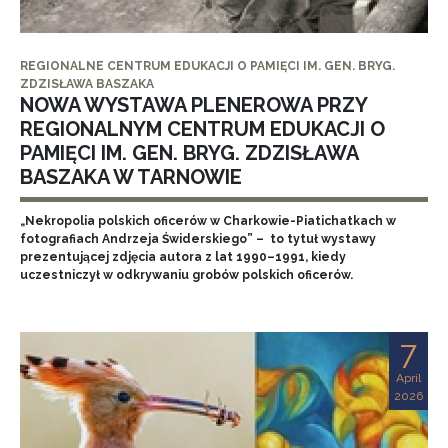
REGIONALNE CENTRUM EDUKACJI O PAMIĘCI IM. GEN. BRYG.
ZDZISŁAWA BASZAKA
NOWA WYSTAWA PLENEROWA PRZY
REGIONALNYM CENTRUM EDUKACJI O
PAMIĘCI IM. GEN. BRYG. ZDZISŁAWA
BASZAKA W TARNOWIE
„Nekropolia polskich oficerów w Charkowie-Piatichatkach w
fotografiach Andrzeja Świderskiego” – to tytuł wystawy
prezentującej zdjęcia autora z lat 1990–1991, kiedy
uczestniczył w odkrywaniu grobów polskich oficerów.
7
April
2026