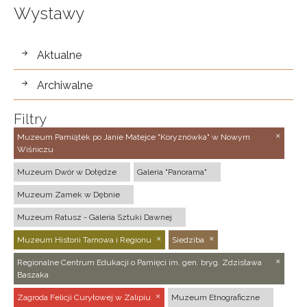
Wystawy
wystawy
Aktualne
Archiwalne
Filtry
Muzeum Pamiątek po Janie Matejce "Koryznówka" w Nowym
Wiśniczu
Muzeum Dwór w Dołędze
Galeria "Panorama"
Muzeum Zamek w Dębnie
Muzeum Ratusz - Galeria Sztuki Dawnej
Muzeum Historii Tarnowa i Regionu
Siedziba
Regionalne Centrum Edukacji o Pamięci im. gen. bryg. Zdzisława
Baszaka
Zagroda Felicji Curyłowej w Zalipiu
Muzeum Etnograficzne