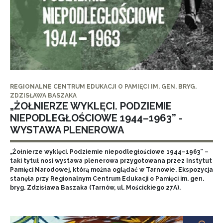
REGIONALNE CENTRUM EDUKACJI O PAMIĘCI IM. GEN. BRYG.
ZDZISŁAWA BASZAKA
„ŻOŁNIERZE WYKLĘCI. PODZIEMIE
NIEPODLEGŁOŚCIOWE 1944–1963” -
WYSTAWA PLENEROWA
„Żołnierze wyklęci. Podziemie niepodległościowe 1944–1963” –
taki tytuł nosi wystawa plenerowa przygotowana przez Instytut
Pamięci Narodowej, którą można oglądać w Tarnowie. Ekspozycja
stanęła przy Regionalnym Centrum Edukacji o Pamięci im. gen.
bryg. Zdzisława Baszaka (Tarnów, ul. Mościckiego 27A).