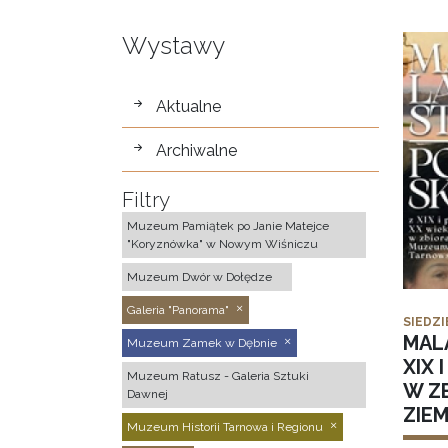
Wystawy
wystawy
Aktualne
Archiwalne
Filtry
Muzeum Pamiątek po Janie Matejce
"Koryznówka" w Nowym Wiśniczu
Muzeum Dwór w Dołędze
Galeria "Panorama"
SIEDZI
MAL
Muzeum Zamek w Dębnie
XIX 
Muzeum Ratusz - Galeria Sztuki
W Z
Dawnej
ZIE
Muzeum Historii Tarnowa i Regionu