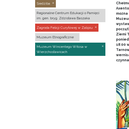
Chełmo
Siedziba
Axentow
Regionalne Centrum Edukacji o Pamięci
można 
im. gen. bryg. Zdzisława Baszaka
Muzeum
wystawy
Zagroda Felicji Curyłowej w Zalipiu
począt
Ziemi T
Muzeum Etnograficzne
poniedz
18:00 
Muzeum Wincentego Witosa w
Tarnow
Wierzchosławicach
wernis
czynna 