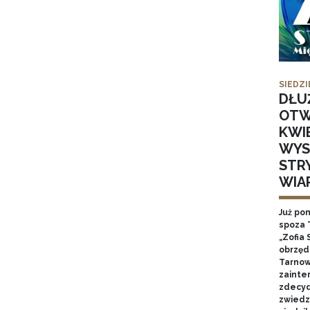
SIEDZI
DŁU
OTW
KWI
WYS
STR
WIA
Już po
spoza 
„Zofia 
obrzęd
Tarnow
zainte
zdecyd
zwiedz