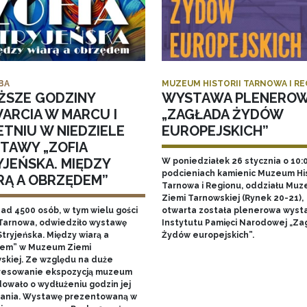
BA
MUZEUM HISTORII TARNOWA I R
ŻSZE GODZINY
WYSTAWA PLENERO
ARCIA W MARCU I
„ZAGŁADA ŻYDÓW
ETNIU W NIEDZIELE
EUROPEJSKICH”
TAWY „ZOFIA
YJEŃSKA. MIĘDZY
W poniedziałek 26 stycznia o 10:
podcieniach kamienic Muzeum His
RĄ A OBRZĘDEM”
Tarnowa i Regionu, oddziału Mu
Ziemi Tarnowskiej (Rynek 20-21),
nad 4500 osób, w tym wielu gości
otwarta została plenerowa wyst
Tarnowa, odwiedziło wystawę
Instytutu Pamięci Narodowej „Za
Stryjeńska. Między wiarą a
Żydów europejskich”.
em” w Muzeum Ziemi
skiej. Ze względu na duże
resowanie ekspozycją muzeum
owało o wydłużeniu godzin jej
ania. Wystawę prezentowaną w