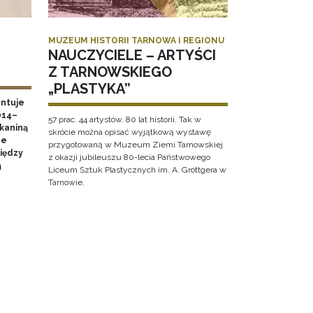
MUZEUM HISTORII TARNOWA I REGIONU
NAUCZYCIELE – ARTYŚCI
Z TARNOWSKIEGO
„PLASTYKA”
ntuje
014–
57 prac. 44 artystów. 80 lat historii. Tak w
tkaniną
skrócie można opisać wyjątkową wystawę
ne
przygotowaną w Muzeum Ziemi Tarnowskiej
między
z okazji jubileuszu 80-lecia Państwowego
ą
Liceum Sztuk Plastycznych im. A. Grottgera w
Tarnowie.