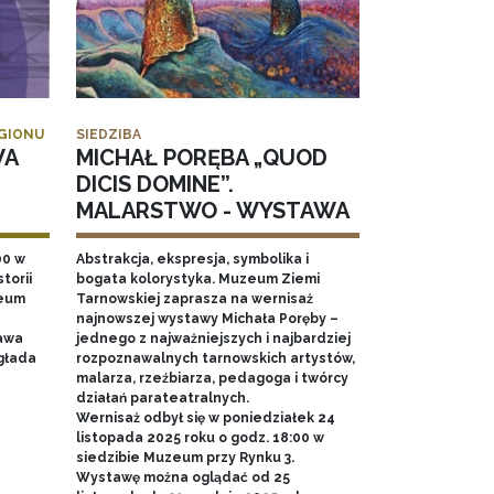
EGIONU
SIEDZIBA
WA
MICHAŁ PORĘBA „QUOD
DICIS DOMINE”.
MALARSTWO - WYSTAWA
00 w
Abstrakcja, ekspresja, symbolika i
torii
bogata kolorystyka. Muzeum Ziemi
zeum
Tarnowskiej zaprasza na wernisaż
najnowszej wystawy Michała Poręby –
awa
jednego z najważniejszych i najbardziej
głada
rozpoznawalnych tarnowskich artystów,
malarza, rzeźbiarza, pedagoga i twórcy
działań parateatralnych.
Wernisaż odbył się w poniedziałek 24
listopada 2025 roku o godz. 18:00 w
siedzibie Muzeum przy Rynku 3.
Wystawę można oglądać od 25