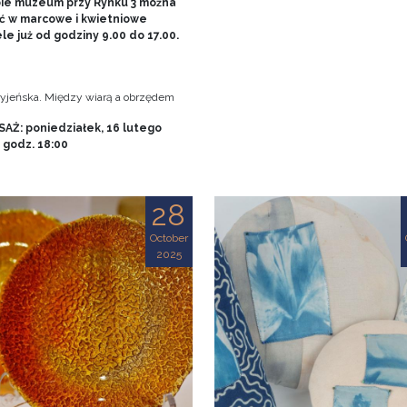
bie muzeum przy Rynku 3 można
ć w marcowe i kwietniowe
le już od godziny 9.00 do 17.00.
tryjeńska. Między wiarą a obrzędem
AŻ: poniedziałek, 16 lutego
, godz. 18:00
28
October
2025