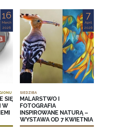
16
7
March
April
2026
2026
EGIONU
SIEDZIBA
E SIĘ
MALARSTWO I
I W
FOTOGRAFIA
EMI
INSPIROWANE NATURĄ –
WYSTAWA OD 7 KWIETNIA