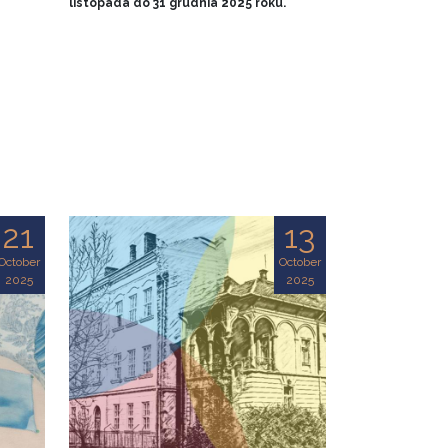
listopada do 31 grudnia 2025 roku.
21
13
October
October
2025
2025