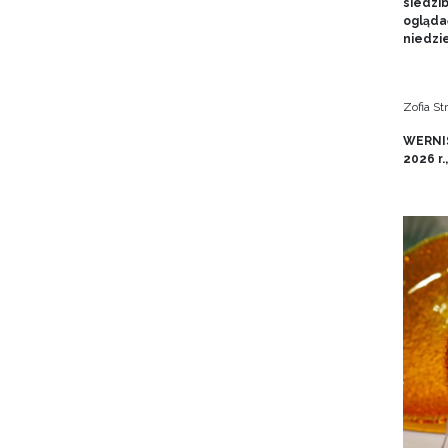
siedzi
ogląda
niedzie
Zofia S
WERNIS
2026 r.