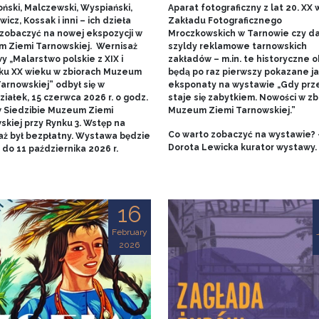
ński, Malczewski, Wyspiański,
Aparat fotograficzny z lat 20. XX w
icz, Kossak i inni – ich dzieła
Zakładu Fotograficznego
zobaczyć na nowej ekspozycji w
Mroczkowskich w Tarnowie czy 
 Ziemi Tarnowskiej. Wernisaż
szyldy reklamowe tarnowskich
 „Malarstwo polskie z XIX i
zakładów – m.in. te historyczne o
ku XX wieku w zbiorach Muzeum
będą po raz pierwszy pokazane j
arnowskiej” odbył się w
eksponaty na wystawie „Gdy prz
iałek, 15 czerwca 2026 r. o godz.
staje się zabytkiem. Nowości w zb
w Siedzibie Muzeum Ziemi
Muzeum Ziemi Tarnowskiej.”
skiej przy Rynku 3. Wstęp na
Co warto zobaczyć na wystawie? 
aż był bezpłatny. Wystawa będzie
Dorota Lewicka kurator wystawy.
do 11 października 2026 r.
16
February
2026