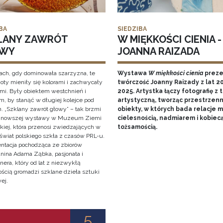
BA
SIEDZIBA
LANY ZAWRÓT
W MIĘKKOŚCI CIENIA -
WY
JOANNA RAIZADA
ach, gdy dominowała szarzyzna, te
Wystawa
W miękkości cienia
preze
oty mieniły się kolorami i zachwycały
twórczość Joanny Raizady z lat 2
ami. Były obiektem westchnień i
2025. Artystka łączy fotografię z 
, by stanąć w długiej kolejce pod
artystyczną, tworząc przestrzen
. „Szklany zawrót głowy” – tak brzmi
obiekty, w których bada relacje 
ajnowszej wystawy w Muzeum Ziemi
cielesnością, nadmiarem i kobiec
kiej, która przenosi zwiedzających w
tożsamością.
świat polskiego szkła z czasów PRL-u.
entacja pochodząca ze zbiorów
anina Adama Ząbka, pasjonata i
nera, który od lat z niezwykłą
ością gromadzi szklane dzieła sztuki
ej.
5