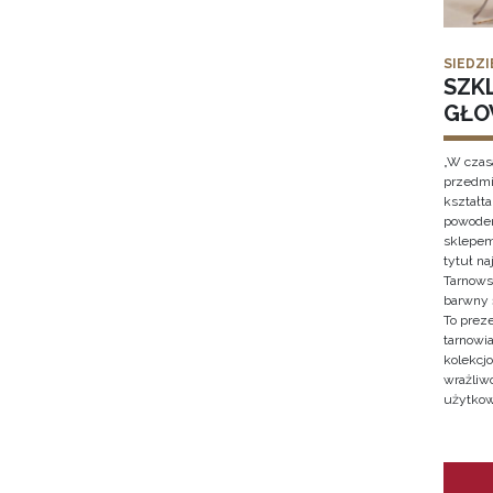
SIEDZI
SZK
GŁO
„W czas
przedmi
kształt
powodem
sklepem
tytuł n
Tarnows
barwny 
To prez
tarnowi
kolekcjo
wrażliw
użytkow