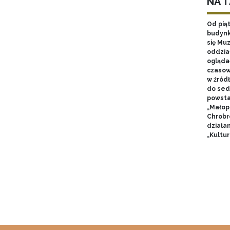
NA 
Od pią
budynk
się Mu
oddzia
ogląda
czasow
w źród
do sed
powsta
„Małop
Chrobr
działa
„Kultur
Pagin