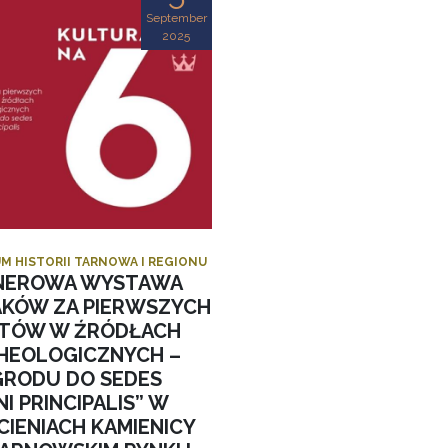
September
2025
M HISTORII TARNOWA I REGIONU
NEROWA WYSTAWA
AKÓW ZA PIERWSZYCH
STÓW W ŹRÓDŁACH
HEOLOGICZNYCH –
GRODU DO SEDES
I PRINCIPALIS” W
CIENIACH KAMIENICY