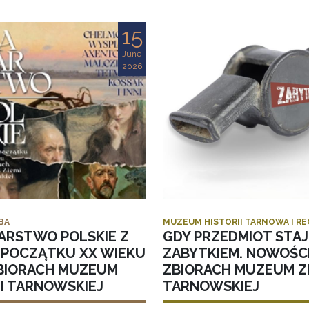
15
June
2026
BA
MUZEUM HISTORII TARNOWA I R
ARSTWO POLSKIE Z
GDY PRZEDMIOT STAJ
I POCZĄTKU XX WIEKU
ZABYTKIEM. NOWOŚC
BIORACH MUZEUM
ZBIORACH MUZEUM ZI
MI TARNOWSKIEJ
TARNOWSKIEJ