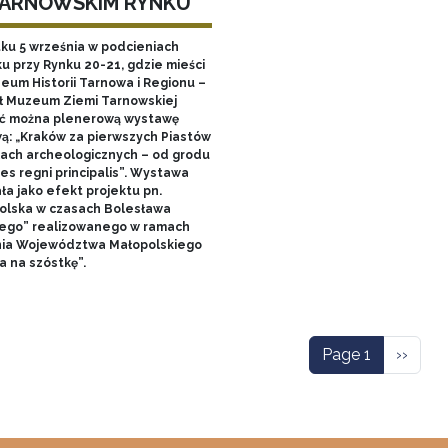
TARNOWSKIM RYNKU
tku 5 września w podcieniach
u przy Rynku 20-21, gdzie mieści
zeum Historii Tarnowa i Regionu –
ł Muzeum Ziemi Tarnowskiej
ć można plenerową wystawę
ą: „Kraków za pierwszych Piastów
łach archeologicznych – od grodu
es regni principalis”. Wystawa
ła jako efekt projektu pn.
olska w czasach Bolesława
ego” realizowanego w ramach
nia Województwa Małopolskiego
a na szóstkę”.
ation
Next p
Page 1
››