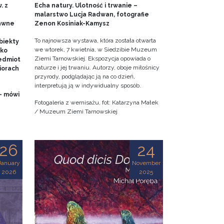
. z
Echa natury. Ulotność i trwanie –
malarstwo Lucja Radwan, fotografie
dawne
Zenon Kosiniak-Kamysz
To najnowsza wystawa, która została otwarta
biekty
we wtorek, 7 kwietnia, w Siedzibie Muzeum
ako
Ziemi Tarnowskiej. Ekspozycja opowiada o
edmiot
naturze i jej trwaniu. Autorzy, oboje miłośnicy
iorach
przyrody, podglądając ją na co dzień,
interpretują ją w indywidualny sposób.
- mówi
Fotogaleria z wernisażu, fot: Katarzyna Małek
/ Muzeum Ziemi Tarnowskiej
26
24
January
November
2026
2025