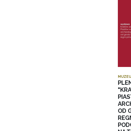
MUZEU
PLE
"KR
PIA
ARC
OD 
REGN
POD