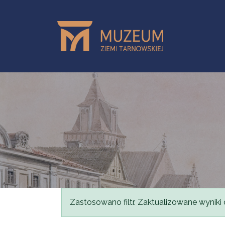
Skip to main content
Status message
Zastosowano filtr. Zaktualizowane wyniki 