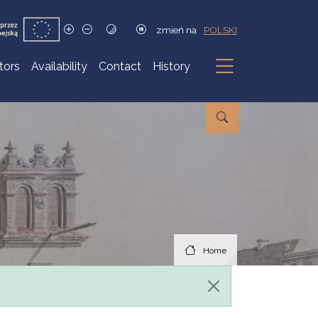
zmień na
POLSKI
itors
Availability
Contact
History
Submenu
Home