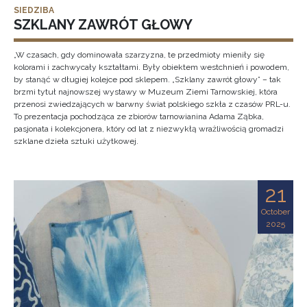
SIEDZIBA
SZKLANY ZAWRÓT GŁOWY
„W czasach, gdy dominowała szarzyzna, te przedmioty mieniły się
kolorami i zachwycały kształtami. Były obiektem westchnień i powodem,
by stanąć w długiej kolejce pod sklepem. „Szklany zawrót głowy” – tak
brzmi tytuł najnowszej wystawy w Muzeum Ziemi Tarnowskiej, która
przenosi zwiedzających w barwny świat polskiego szkła z czasów PRL-u.
To prezentacja pochodząca ze zbiorów tarnowianina Adama Ząbka,
pasjonata i kolekcjonera, który od lat z niezwykłą wrażliwością gromadzi
szklane dzieła sztuki użytkowej.
21
October
2025