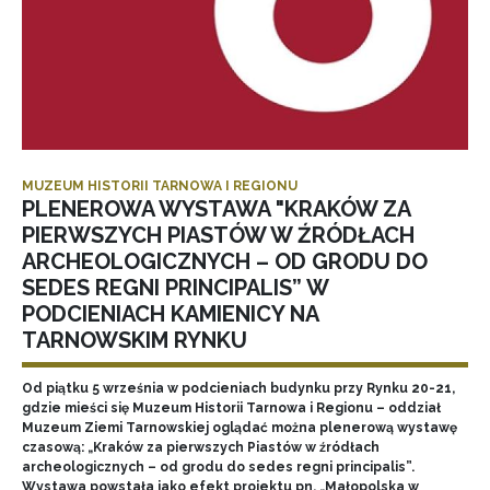
MUZEUM HISTORII TARNOWA I REGIONU
PLENEROWA WYSTAWA "KRAKÓW ZA
PIERWSZYCH PIASTÓW W ŹRÓDŁACH
ARCHEOLOGICZNYCH – OD GRODU DO
SEDES REGNI PRINCIPALIS” W
PODCIENIACH KAMIENICY NA
TARNOWSKIM RYNKU
Od piątku 5 września w podcieniach budynku przy Rynku 20-21,
gdzie mieści się Muzeum Historii Tarnowa i Regionu – oddział
Muzeum Ziemi Tarnowskiej oglądać można plenerową wystawę
czasową: „Kraków za pierwszych Piastów w źródłach
archeologicznych – od grodu do sedes regni principalis”.
Wystawa powstała jako efekt projektu pn. „Małopolska w