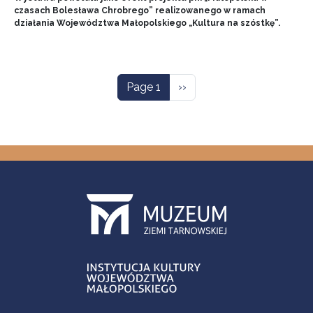
czasach Bolesława Chrobrego” realizowanego w ramach
działania Województwa Małopolskiego „Kultura na szóstkę”.
Pagination
Next page
Page 1
››