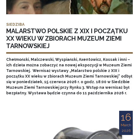
SIEDZIBA
MALARSTWO POLSKIE Z XIX I POCZĄTKU
XX WIEKU W ZBIORACH MUZEUM ZIEMI
TARNOWSKIEJ
Chełmoński, Malczewski, Wyspiański, Axentowicz, Kossak i inni –
ich dzieła można zobaczyć na nowej ekspozycji w Muzeum Ziemi
Tarnowskiej. Wernisaż wystawy „Malarstwo polskie z XIX i
początku XX wieku w zbiorach Muzeum Ziemi Tarnowskiej” odbył
się w poniedziałek, 15 czerwca 2026 r. o godz. 18:00 w Siedzibie
Muzeum Ziemi Tarnowskiej przy Rynku 3. Wstęp na wernisaż był
bezpłatny. Wystawa będzie czynna do 11 października 2026 r.
16
March
2026