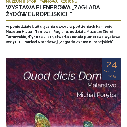
MUZEUM HISTORII TARNOWA I REGIONU
WYSTAWA PLENEROWA „ZAGŁADA
ŻYDÓW EUROPEJSKICH”
W poniedziałek 26 stycznia o 10:00 w podcieniach kamienic
Muzeum Historii Tarnowa i Regionu, oddziału Muzeum Ziemi
Tarnowskiej (Rynek 20-21), otwarta została plenerowa wystawa
Instytutu Pamięci Narodowej „Zagłada Żydów europejskich”.
24
November
2025