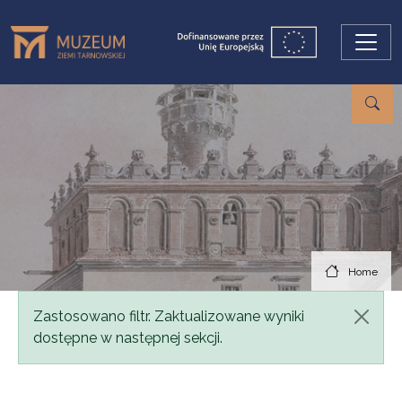
Skip to main content
Home
Status message
Zastosowano filtr. Zaktualizowane wyniki
dostępne w następnej sekcji.