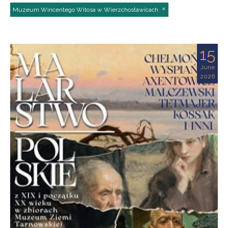
Muzeum Wincentego Witosa w Wierzchosławicach
15
June
2026