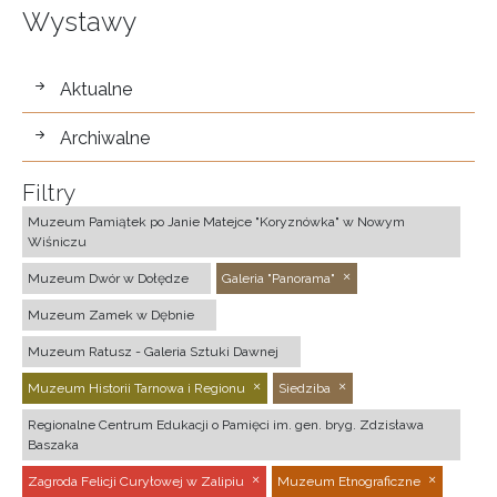
Wystawy
wystawy
Aktualne
Archiwalne
Filtry
Muzeum Pamiątek po Janie Matejce "Koryznówka" w Nowym
Wiśniczu
Muzeum Dwór w Dołędze
Galeria "Panorama"
Muzeum Zamek w Dębnie
Muzeum Ratusz - Galeria Sztuki Dawnej
Muzeum Historii Tarnowa i Regionu
Siedziba
Regionalne Centrum Edukacji o Pamięci im. gen. bryg. Zdzisława
Baszaka
Zagroda Felicji Curyłowej w Zalipiu
Muzeum Etnograficzne