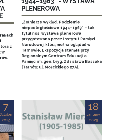
M.
1944–1963” - WYSTAWA
WA
PLENEROWA
E
„Żołnierze wyklęci. Podziemie
niepodległościowe 1944–1963” – taki
tytuł nosi wystawa plenerowa
rafiach
przygotowana przez Instytut Pamięci
ł
Narodowej, którą można oglądać w
tora z
Tarnowie. Ekspozycja stanęła przy
ł w
Regionalnym Centrum Edukacji o
rów.
Pamięci im. gen. bryg. Zdzisława Baszaka
(Tarnów, ul. Mościckiego 27A).
7
18
October
January
2025
2025