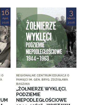
16
3
April
March
2026
2026
 O
REGIONALNE CENTRUM EDUKACJI O
WA
PAMIĘCI IM. GEN. BRYG. ZDZISŁAWA
BASZAKA
„ŻOŁNIERZE WYKLĘCI.
PODZIEMIE
RUM
NIEPODLEGŁOŚCIOWE