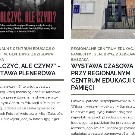
NALNE CENTRUM EDUKACJI O
REGIONALNE CENTRUM EDUKACJI
I IM. GEN. BRYG. ZDZISŁAWA
PAMIĘCI IM. GEN. BRYG. ZDZISŁA
KA
BASZAKA
CZYĆ, ALE CZYM?” -
WYSTAWA CZASOWA
TAWA PLENEROWA
PRZY REGIONALNYM
CENTRUM EDUKACJI 
PAMIĘCI
ć, ale czym?” to tytuł wystawy
wej, którą można oglądać w Tarnowie.
cja prezentowana na skwerze przy
Prawnik, patriota, współpracownik Wi
lnym Centrum Edukacji o Pamięci im.
Witosa i „więzień Moskwy” – Stanisła
yg. Zdzisława Baszaka opowiada o
Mierzwa (1905–1985) należał do grona
iach Polskiej Wojskowej Misji Zakupów
najwybitniejszych przedstawicieli ruc
, funkcjonującej w latach 1919–1921.
ludowego. 10 października przypada 4
rocznica jego śmierci. Można go pozna
oglądając wystawę plenerową „Stanis