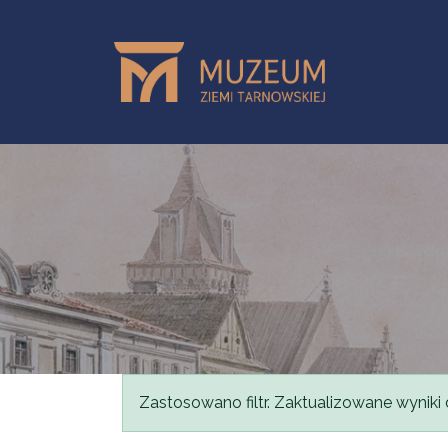
Skip to main content
Status message
Zastosowano filtr. Zaktualizowane wyniki 