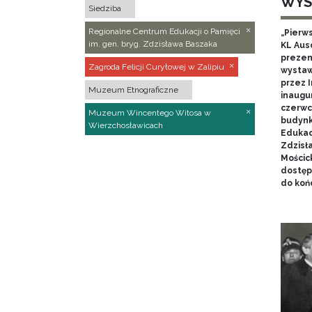
WYS
Siedziba
Regionalne Centrum Edukacji o Pamięci
„Pierw
im. gen. bryg. Zdzisława Baszaka
KL Aus
prezen
Zagroda Felicji Curyłowej w Zalipiu
wystaw
przez I
Muzeum Etnograficzne
inaugur
czerwca
Muzeum Wincentego Witosa w
budynk
Wierzchosławicach
Edukacj
Zdzisł
Mościc
dostęp
do końc