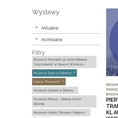
Wystawy
wystawy
Aktualne
Archiwalne
Filtry
Muzeum Pamiątek po Janie Matejce
"Koryznówka" w Nowym Wiśniczu
Muzeum Dwór w Dołędze
Galeria "Panorama"
REGIO
PAMIĘC
Muzeum Zamek w Dębnie
BASZA
PIE
Muzeum Ratusz - Galeria Sztuki
Dawnej
TRA
KL 
Muzeum Historii Tarnowa i Regionu