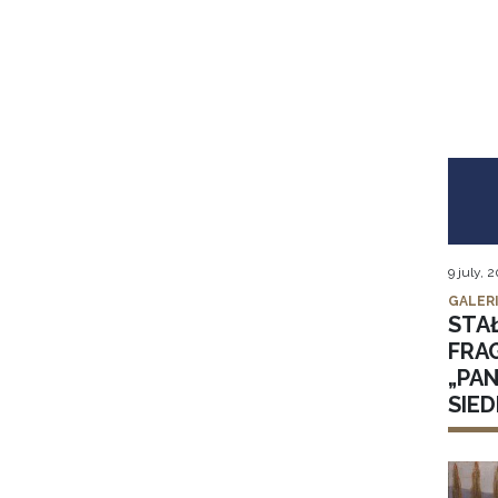
9 july, 
GALER
STA
FRA
„PA
SIE