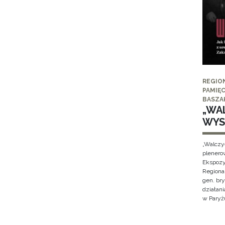
REGIO
PAMIĘC
BASZA
„WAL
WYS
„Walczy
plenero
Ekspozy
Regiona
gen. br
działan
w Paryżu