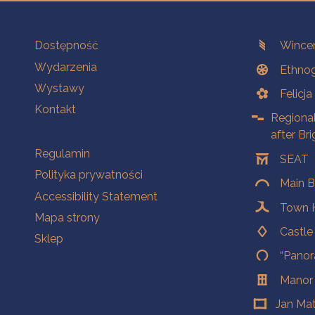
Na skróty.
Branches
Dostępność
Wincen
Wydarzenia
Ethnog
Wystawy
Felicj
Kontakt
Regiona
after Br
Na skróty.
Regulamin
SEAT
Polityka prywatności
Main B
Accessibility Statement
Town H
Mapa strony
Castl
Sklep
“Panor
Manor
Jan Ma