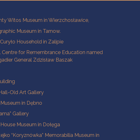
ty Witos Museum in Wierzchosławice,
raphic Museum in Tarnow.
a Curyło Household in Zalipie
l Centre for Remembrance Education named
igadier General Zdzisław Baszak
uilding
all-Old Art Gallery
e Museum in Dębno
ama” Gallery
 House Museum in Dołęga
tejko “Koryznówka” Memorabilia Museum in