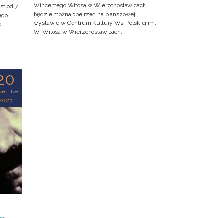
Wincentego Witosa w Wierzchosławicach
st od 7
będzie można obejrzeć na planszowej
ego
wystawie w Centrum Kultury Wsi Polskiej im.
e
W. Witosa w Wierzchosławicach.
20
vember
2023