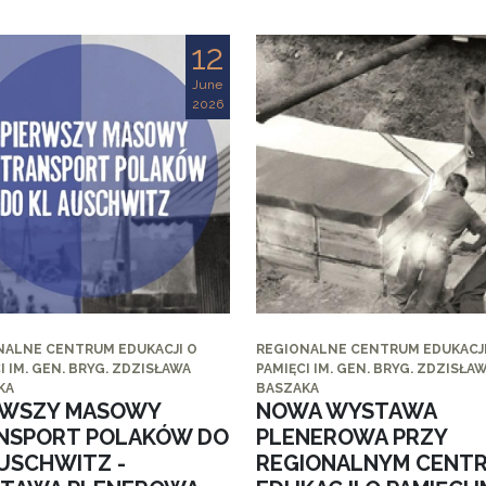
12
June
2026
NALNE CENTRUM EDUKACJI O
REGIONALNE CENTRUM EDUKACJI
I IM. GEN. BRYG. ZDZISŁAWA
PAMIĘCI IM. GEN. BRYG. ZDZISŁA
KA
BASZAKA
RWSZY MASOWY
NOWA WYSTAWA
NSPORT POLAKÓW DO
PLENEROWA PRZY
AUSCHWITZ -
REGIONALNYM CENT