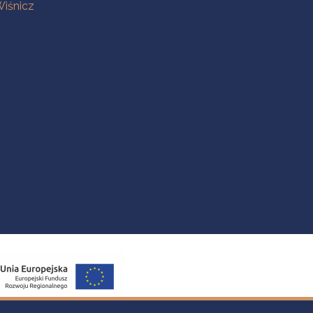
iśnicz