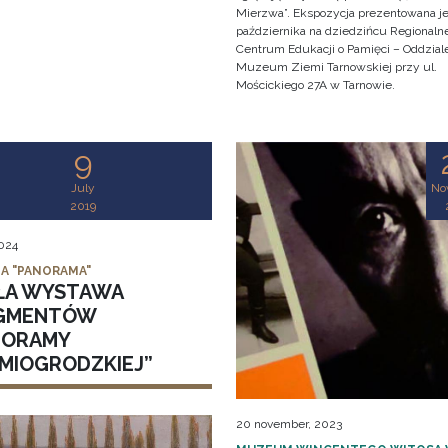
Mierzwa”. Ekspozycja prezentowana je
października na dziedzińcu Regionaln
Centrum Edukacji o Pamięci – Oddzial
Muzeum Ziemi Tarnowskiej przy ul.
Mościckiego 27A w Tarnowie.
9
July
No
2019
2024
IA "PANORAMA"
ŁA WYSTAWA
GMENTÓW
NORAMY
DMIOGRODZKIEJ”
20 november, 2023