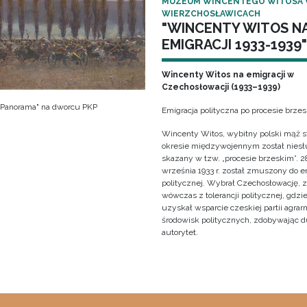
MUZEUM WINCENTEGO WITOSA
WIERZCHOSŁAWICACH
"WINCENTY WITOS N
EMIGRACJI 1933-1939"
Wincenty Witos na emigracji w
Czechosłowacji (1933–1939)
 "Panorama" na dworcu PKP
Emigracja polityczna po procesie brze
Wincenty Witos, wybitny polski mąż s
okresie międzywojennym został niesł
skazany w tzw. „procesie brzeskim”. 2
września 1933 r. został zmuszony do e
politycznej. Wybrał Czechosłowację, 
wówczas z tolerancji politycznej, gdzi
uzyskał wsparcie czeskiej partii agrarn
środowisk politycznych, zdobywając 
autorytet.