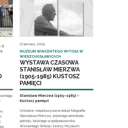
17 january, 2025
 O
WA
MUZEUM WINCENTEGO WITOSA W
WIERZCHOSŁAWICACH
WYSTAWA CZASOWA
STANISŁAW MIERZWA
O
(1905-1985) KUSTOSZ
PAMIĘCI
ncentego
Stanisław Mierzwa (1905–1985) –
w
Kustosz pamięci
Unikalne, niepokazywane dotąd fotografie
hu
Stanisława Mierzwy, polskiego adwokata,
0.
patrioty, bliskiego współpracownika
ć,
Wincentego Witosa i twórcy Muzeum
ław