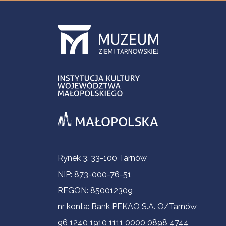
Contact Information
Rynek 3, 33-100 Tarnów
NIP: 873-000-76-51
REGON: 850012309
nr konta: Bank PEKAO S.A. O/Tarnów
96 1240 1910 1111 0000 0898 4744