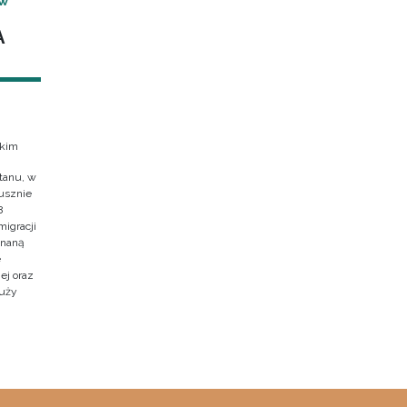
 W
A
skim
tanu, w
usznie
8
migracji
znaną
e
ej oraz
duży