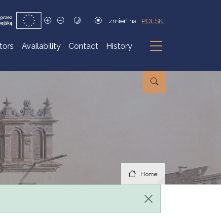
zmień na
POLSKI
itors
Availability
Contact
History
Submenu
Home