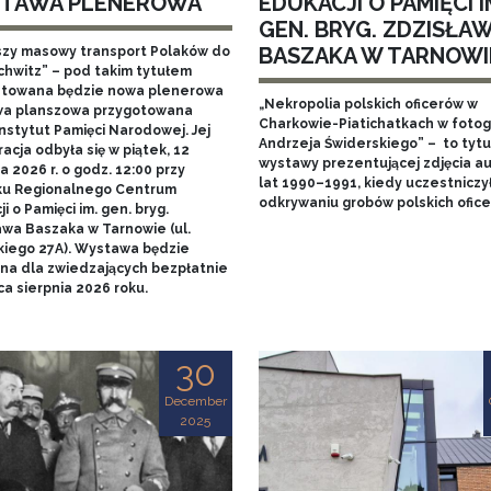
TAWA PLENEROWA
EDUKACJI O PAMIĘCI I
GEN. BRYG. ZDZISŁA
BASZAKA W TARNOWI
szy masowy transport Polaków do
chwitz” – pod takim tytułem
towana będzie nowa plenerowa
„Nekropolia polskich oficerów w
a planszowa przygotowana
Charkowie-Piatichatkach w fotog
nstytut Pamięci Narodowej. Jej
Andrzeja Świderskiego” – to tytu
acja odbyła się w piątek, 12
wystawy prezentującej zdjęcia au
 2026 r. o godz. 12:00 przy
lat 1990–1991, kiedy uczestniczy
u Regionalnego Centrum
odkrywaniu grobów polskich ofice
i o Pamięci im. gen. bryg.
awa Baszaka w Tarnowie (ul.
kiego 27A). Wystawa będzie
na dla zwiedzających bezpłatnie
a sierpnia 2026 roku.
30
December
2025