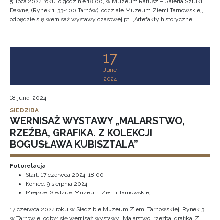
5 lipca 2024 roku, o godzinie 18.00, w Muzeum Ratusz – Galeria Sztuki
Dawnej (Rynek 1, 33-100 Tarnów), oddziale Muzeum Ziemi Tarnowskiej,
odbędzie się wernisaż wystawy czasowej pt. „Artefakty historyczne”.
17
June
2024
18 june, 2024
SIEDZIBA
WERNISAŻ WYSTAWY „MALARSTWO,
RZEŹBA, GRAFIKA. Z KOLEKCJI
BOGUSŁAWA KUBISZTALA”
Fotorelacja
Start:
17 czerwca 2024, 18:00
Koniec:
9 sierpnia 2024
Miejsce: Siedziba Muzeum Ziemi Tarnowskiej
17 czerwca 2024 roku w Siedzibie Muzeum Ziemi Tarnowskiej, Rynek 3
w Tarnowie, odbył się wernisaż wystawy „Malarstwo, rzeźba, grafika. Z