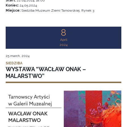
Start:
22.04.2024, 18:00
Koniec:
24.05.2024
Miejsce:
Siedziba Muzeum Ziemi Tarnowskiej, Rynek 3
8
April
2024
25 march, 2024
SIEDZIBA
WYSTAWA “WACŁAW ONAK –
MALARSTWO”