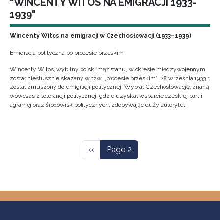
"WINCENTY WITOS NA EMIGRACJI 1933-
1939"
Wincenty Witos na emigracji w Czechosłowacji (1933–1939)
Emigracja polityczna po procesie brzeskim
Wincenty Witos, wybitny polski mąż stanu, w okresie międzywojennym
został niesłusznie skazany w tzw. „procesie brzeskim”. 28 września 1933 r.
został zmuszony do emigracji politycznej. Wybrał Czechosłowację, znaną
wówczas z tolerancji politycznej, gdzie uzyskał wsparcie czeskiej partii
agrarnej oraz środowisk politycznych, zdobywając duży autorytet.
Pagination
Previous page
‹‹
Page 2