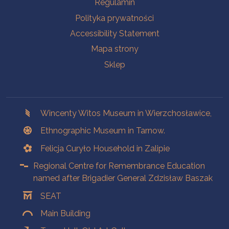
Na skróty.
Regulamin
Polityka prywatności
Accessibility Statement
Mapa strony
Sklep
Branches
Wincenty Witos Museum in Wierzchosławice,
Ethnographic Museum in Tarnow.
Felicja Curyło Household in Zalipie
Regional Centre for Remembrance Education
named after Brigadier General Zdzisław Baszak
SEAT
Main Building