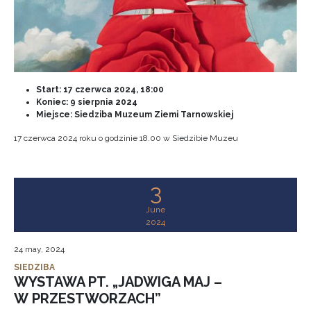
Start:
17 czerwca 2024, 18:00
Koniec:
9 sierpnia 2024
Miejsce: Siedziba Muzeum Ziemi Tarnowskiej
17 czerwca 2024 roku o godzinie 18.00 w Siedzibie Muzeu
3
June
2024
24 may, 2024
SIEDZIBA
WYSTAWA PT. „JADWIGA MAJ –
W PRZESTWORZACH”