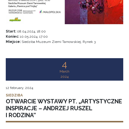
Start:
08.04.2024, 18:00
Koniec:
10.05.2024, 17:00
Miejsce:
Siedziba Muzeum Ziemi Tarnowskiej, Rynek 3
4
March
2024
12 february, 2024
SIEDZIBA
OTWARCIE WYSTAWY PT. „ARTYSTYCZNE
INSPIRACJE – ANDRZEJ RUSZEL
I RODZINA”