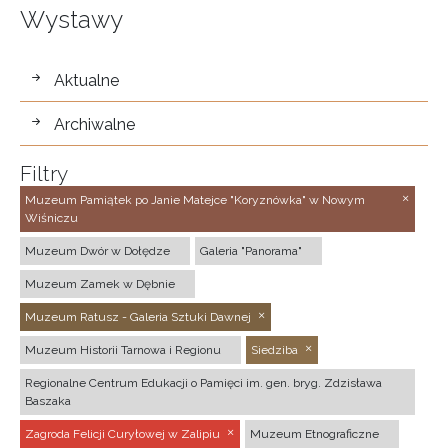
Wystawy
wystawy
Aktualne
Archiwalne
Filtry
Muzeum Pamiątek po Janie Matejce "Koryznówka" w Nowym
Wiśniczu
Muzeum Dwór w Dołędze
Galeria "Panorama"
Muzeum Zamek w Dębnie
Muzeum Ratusz - Galeria Sztuki Dawnej
Muzeum Historii Tarnowa i Regionu
Siedziba
Regionalne Centrum Edukacji o Pamięci im. gen. bryg. Zdzisława
Baszaka
Zagroda Felicji Curyłowej w Zalipiu
Muzeum Etnograficzne