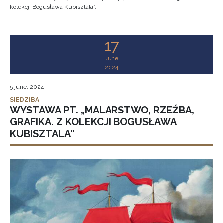
kolekcji Bogusława Kubisztala”.
17
June
2024
5 june, 2024
SIEDZIBA
WYSTAWA PT. „MALARSTWO, RZEŹBA,
GRAFIKA. Z KOLEKCJI BOGUSŁAWA
KUBISZTALA”