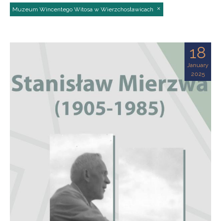
Muzeum Wincentego Witosa w Wierzchosławicach
18
January
2025