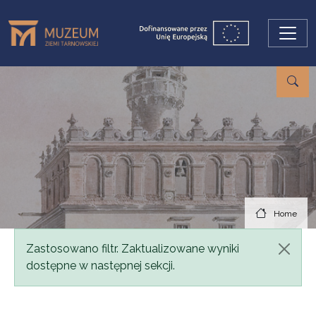
Skip to main content
Home
Status message
Zastosowano filtr. Zaktualizowane wyniki
dostępne w następnej sekcji.