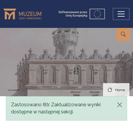
Skip to main content
Home
Status message
Zastosowano filtr. Zaktualizowane wyniki
dostępne w następnej sekcji.