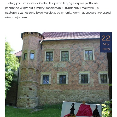
Zielnej po uroczyste dożynki. Jak przed laty 15 sierpnia plotło się
pachnące wiązanki z mięty, macierzanki, rumianku i makówek, a
następnie zanoszono je do kościoła, by chroniły dom i gospodarstwo przed
nieszczęściem.
22
May
2025