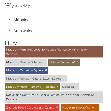
Wystawy
wystawy
Aktualne
Archiwalne
Filtry
Muzeum Pamiątek po Janie Matejce "Koryznówka" w Nowym
Wiśniczu
Muzeum Dwór w Dołędze
Galeria "Panorama"
Muzeum Zamek w Dębnie
Muzeum Ratusz - Galeria Sztuki Dawnej
Muzeum Historii Tarnowa i Regionu
Siedziba
Regionalne Centrum Edukacji o Pamięci im. gen. bryg. Zdzisława
Baszaka
Zagroda Felicji Curyłowej w Zalipiu
Muzeum Etnograficzne