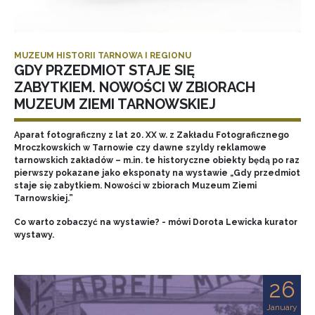
MUZEUM HISTORII TARNOWA I REGIONU
GDY PRZEDMIOT STAJE SIĘ
ZABYTKIEM. NOWOŚCI W ZBIORACH
MUZEUM ZIEMI TARNOWSKIEJ
Aparat fotograficzny z lat 20. XX w. z Zakładu Fotograficznego
Mroczkowskich w Tarnowie czy dawne szyldy reklamowe
tarnowskich zakładów – m.in. te historyczne obiekty będą po raz
pierwszy pokazane jako eksponaty na wystawie „Gdy przedmiot
staje się zabytkiem. Nowości w zbiorach Muzeum Ziemi
Tarnowskiej.”
Co warto zobaczyć na wystawie? - mówi Dorota Lewicka kurator
wystawy.
26
January