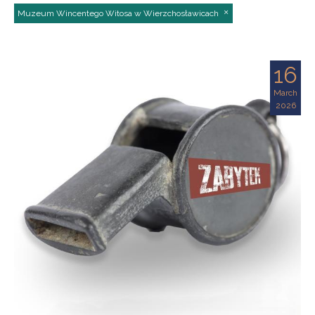
Muzeum Wincentego Witosa w Wierzchosławicach
16
March
2026