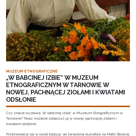
MUZEUM ETNOGRAFICZNE
„W BABCINEJ IZBIE” W MUZEUM
ETNOGRAFICZNYM W TARNOWIE W
NOWEJ, PACHNĄCEJ ZIOŁAMI I KWIATAMI
ODSŁONIE
Czy znacie wystawę „W babcinej izbie” w Muzeum Etnograficznym w
Tarnowie? Teraz możecie zobaczyć ją w nowej, pachnącej ziołami i
kwiatami odsłonie.
Przeniesiecie się w świat tradycji: od święcenia bukietów na Matki Boskiej