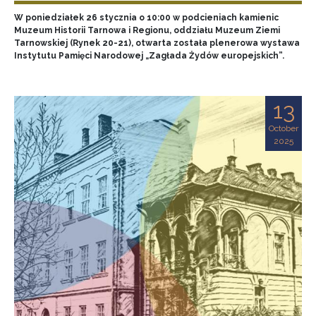
W poniedziałek 26 stycznia o 10:00 w podcieniach kamienic
Muzeum Historii Tarnowa i Regionu, oddziału Muzeum Ziemi
Tarnowskiej (Rynek 20-21), otwarta została plenerowa wystawa
Instytutu Pamięci Narodowej „Zagłada Żydów europejskich”.
13
October
2025