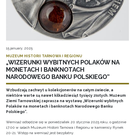
15 january, 2025
MUZEUM HISTORII TARNOWA I REGIONU
„WIZERUNKI WYBITNYCH POLAKÓW NA
MONETACH I BANKNOTACH
NARODOWEGO BANKU POLSKIEGO”
Wzbudzają zachwyt u kolekcjonerów na całym świecie, a
niektóre warte są nawet kilkadziesiąt tysięcy złotych. Muzeum
Ziemi Tarnowskiej zaprasza na wystawę „Wizerunki wybitnych
Polaków na monetach i banknotach Narodowego Banku
Polskiego”.
Wernisaż odbędzie się w poniedziałek 20 stycznia 2025 roku, o godzinie
17.00 w salach Muzeum Historii Tarnowa i Regionu w kamienicy Rynek
20-21. Wstęp na wernisaż jest bezpłatny.