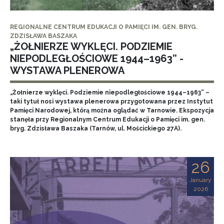
REGIONALNE CENTRUM EDUKACJI O PAMIĘCI IM. GEN. BRYG.
ZDZISŁAWA BASZAKA
„ŻOŁNIERZE WYKLĘCI. PODZIEMIE
NIEPODLEGŁOŚCIOWE 1944–1963” -
WYSTAWA PLENEROWA
„Żołnierze wyklęci. Podziemie niepodległościowe 1944–1963” –
taki tytuł nosi wystawa plenerowa przygotowana przez Instytut
Pamięci Narodowej, którą można oglądać w Tarnowie. Ekspozycja
stanęła przy Regionalnym Centrum Edukacji o Pamięci im. gen.
bryg. Zdzisława Baszaka (Tarnów, ul. Mościckiego 27A).
26
January
2026