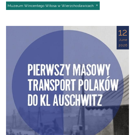
Muzeum Wincentego Witosa w Wierzchosławicach
12
June
2026