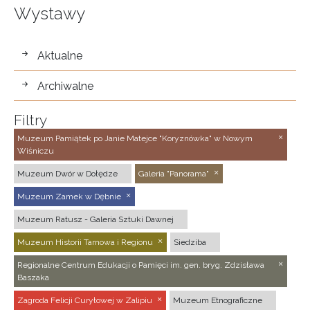
Wystawy
wystawy
Aktualne
Archiwalne
Filtry
Muzeum Pamiątek po Janie Matejce "Koryznówka" w Nowym
Wiśniczu
Muzeum Dwór w Dołędze
Galeria "Panorama"
Muzeum Zamek w Dębnie
Muzeum Ratusz - Galeria Sztuki Dawnej
Muzeum Historii Tarnowa i Regionu
Siedziba
Regionalne Centrum Edukacji o Pamięci im. gen. bryg. Zdzisława
Baszaka
Zagroda Felicji Curyłowej w Zalipiu
Muzeum Etnograficzne