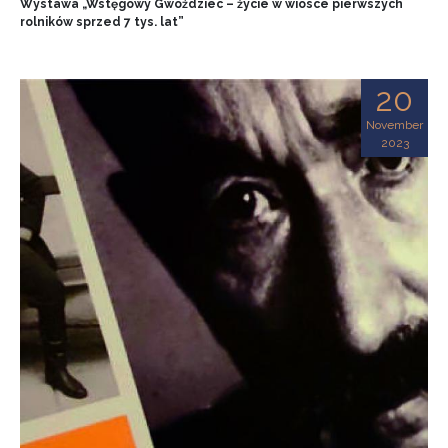
Wystawa „Wstęgowy Gwoździec – życie w wiosce pierwszych
rolników sprzed 7 tys. lat”
20
November
2023