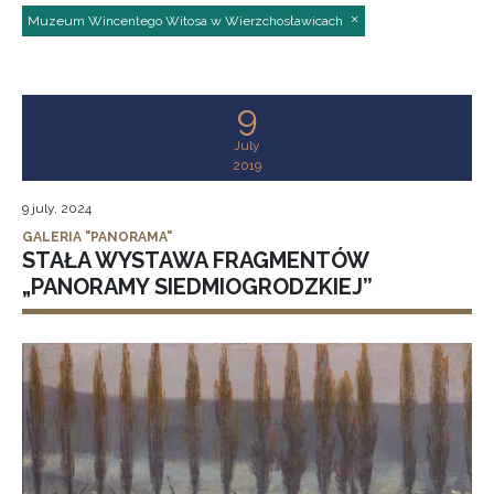
Muzeum Wincentego Witosa w Wierzchosławicach
9
July
2019
9 july, 2024
GALERIA "PANORAMA"
STAŁA WYSTAWA FRAGMENTÓW
„PANORAMY SIEDMIOGRODZKIEJ”