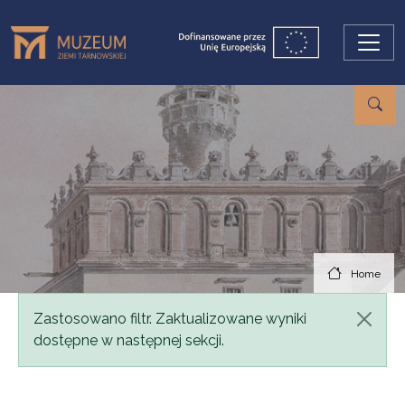
Skip to main content
Home
Status message
Zastosowano filtr. Zaktualizowane wyniki
dostępne w następnej sekcji.