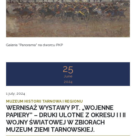
Galeria "Panorama" na dworcu PKP
25
June
2024
1 july, 2024
MUZEUM HISTORII TARNOWA I REGIONU
WERNISAŻ WYSTAWY PT. „WOJENNE
PAPIERY” – DRUKI ULOTNE Z OKRESU I I II
WOJNY ŚWIATOWEJ W ZBIORACH
MUZEUM ZIEMI TARNOWSKIEJ.