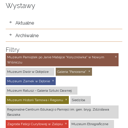
Wystawy
wystawy
Aktualne
Archiwalne
Filtry
Muzeum Pamiątek po Janie Matejce "Koryznówka" w Nowym
Wiśniczu
Muzeum Dwór w Dołędze
Galeria "Panorama"
Muzeum Zamek w Dębnie
Muzeum Ratusz - Galeria Sztuki Dawnej
Muzeum Historii Tarnowa i Regionu
Siedziba
Regionalne Centrum Edukacji o Pamięci im. gen. bryg. Zdzisława
Baszaka
Zagroda Felicji Curyłowej w Zalipiu
Muzeum Etnograficzne