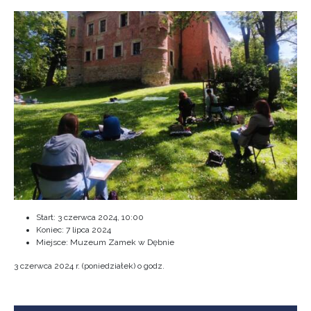
Start:
3 czerwca 2024, 10:00
Koniec:
7 lipca 2024
Miejsce: Muzeum Zamek w Dębnie
3 czerwca 2024 r. (poniedziałek) o godz.