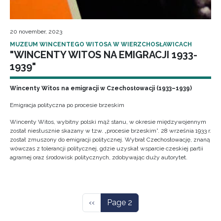
20 november, 2023
MUZEUM WINCENTEGO WITOSA W WIERZCHOSŁAWICACH
"WINCENTY WITOS NA EMIGRACJI 1933-
1939"
Wincenty Witos na emigracji w Czechosłowacji (1933–1939)
Emigracja polityczna po procesie brzeskim
Wincenty Witos, wybitny polski mąż stanu, w okresie międzywojennym
został niesłusznie skazany w tzw. „procesie brzeskim”. 28 września 1933 r.
został zmuszony do emigracji politycznej. Wybrał Czechosłowację, znaną
wówczas z tolerancji politycznej, gdzie uzyskał wsparcie czeskiej partii
agrarnej oraz środowisk politycznych, zdobywając duży autorytet.
Pagination
Previous page
‹‹
Page 2