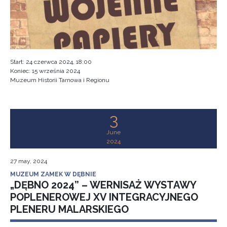
Start:
24 czerwca 2024, 18:00
Koniec:
15 września 2024
Muzeum Historii Tarnowa i Regionu
3
June
2024
27 may, 2024
MUZEUM ZAMEK W DĘBNIE
„DĘBNO 2024” – WERNISAŻ WYSTAWY
POPLENEROWEJ XV INTEGRACYJNEGO
PLENERU MALARSKIEGO