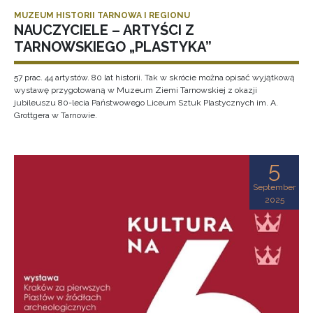
MUZEUM HISTORII TARNOWA I REGIONU
NAUCZYCIELE – ARTYŚCI Z
TARNOWSKIEGO „PLASTYKA”
57 prac. 44 artystów. 80 lat historii. Tak w skrócie można opisać wyjątkową
wystawę przygotowaną w Muzeum Ziemi Tarnowskiej z okazji
jubileuszu 80-lecia Państwowego Liceum Sztuk Plastycznych im. A.
Grottgera w Tarnowie.
5
September
2025