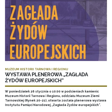
MUZEUM HISTORII TARNOWA I REGIONU
WYSTAWA PLENEROWA „ZAGŁADA
ŻYDÓW EUROPEJSKICH”
W poniedziałek 26 stycznia o 10:00 w podcieniach kamienic
Muzeum Historii Tarnowa i Regionu, oddziału Muzeum Ziemi
Tarnowskiej (Rynek 20-21), otwarta została plenerowa wystawa
Instytutu Pamięci Narodowej „Zagłada Żydów europejskich”.