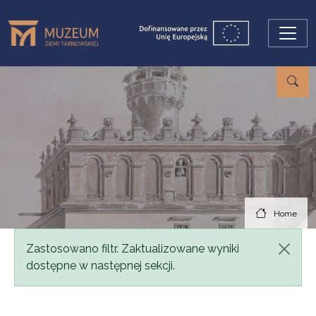
Skip to main content
Home
Status message
Zastosowano filtr. Zaktualizowane wyniki
dostępne w następnej sekcji.