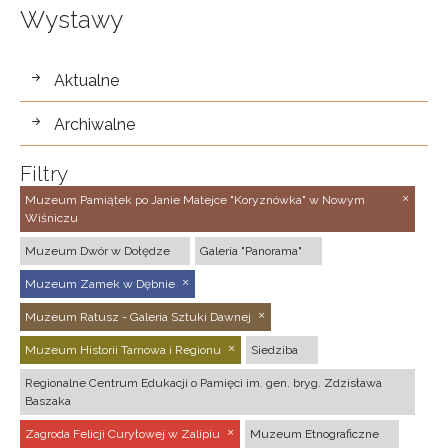
Wystawy
wystawy
Aktualne
Archiwalne
Filtry
Muzeum Pamiątek po Janie Matejce "Koryznówka" w Nowym
Wiśniczu
Muzeum Dwór w Dołędze
Galeria "Panorama"
Muzeum Zamek w Dębnie
Muzeum Ratusz - Galeria Sztuki Dawnej
Muzeum Historii Tarnowa i Regionu
Siedziba
Regionalne Centrum Edukacji o Pamięci im. gen. bryg. Zdzisława
Baszaka
Zagroda Felicji Curyłowej w Zalipiu
Muzeum Etnograficzne