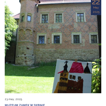
22
May
2025
23 may, 2025
MUZEUM ZAMEK W DĘBNIE