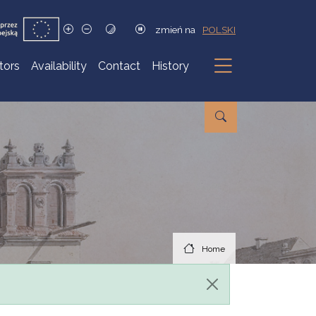
zmień na
POLSKI
itors
Availability
Contact
History
Submenu
Home