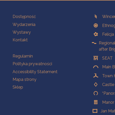
Na skróty.
Branches
Dostępność
Wincen
Wydarzenia
Ethnog
Wystawy
Felicj
Kontakt
Regiona
after Br
Na skróty.
Regulamin
SEAT
Polityka prywatności
Main B
Accessibility Statement
Town H
Mapa strony
Castl
Sklep
“Panor
Manor
Jan Ma