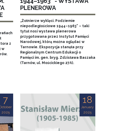
M.
1944–1963” - WYSTAWA
WA
PLENEROWA
E
„Żołnierze wyklęci. Podziemie
niepodległościowe 1944–1963” – taki
tytuł nosi wystawa plenerowa
rafiach
przygotowana przez Instytut Pamięci
ł
Narodowej, którą można oglądać w
tora z
Tarnowie. Ekspozycja stanęła przy
ł w
Regionalnym Centrum Edukacji o
rów.
Pamięci im. gen. bryg. Zdzisława Baszaka
(Tarnów, ul. Mościckiego 27A).
7
18
October
January
2025
2025