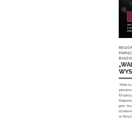
REGIO
PAMIĘC
BASZA
„WAL
WYS
„Walczy
plenero
Ekspozy
Regiona
gen. br
działan
w Paryżu