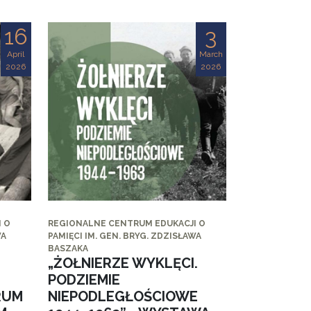
16
3
April
March
2026
2026
 O
REGIONALNE CENTRUM EDUKACJI O
WA
PAMIĘCI IM. GEN. BRYG. ZDZISŁAWA
BASZAKA
„ŻOŁNIERZE WYKLĘCI.
PODZIEMIE
RUM
NIEPODLEGŁOŚCIOWE