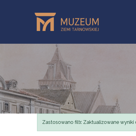
Skip to main content
Status message
Zastosowano filtr. Zaktualizowane wyniki 