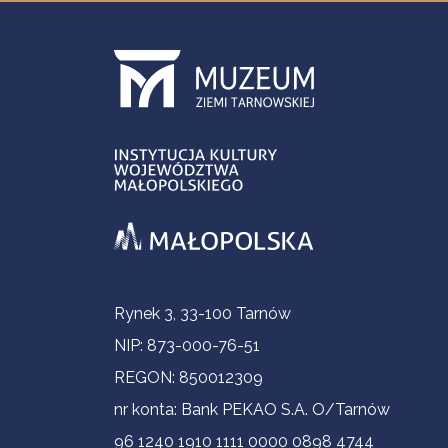
Contact Information
Rynek 3, 33-100 Tarnów
NIP: 873-000-76-51
REGON: 850012309
nr konta: Bank PEKAO S.A. O/Tarnów
96 1240 1910 1111 0000 0898 4744