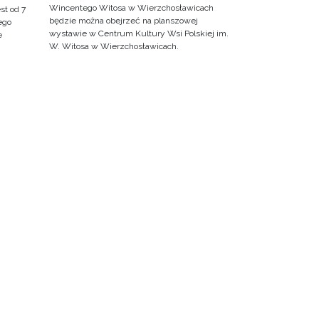
Wincentego Witosa w Wierzchosławicach
st od 7
będzie można obejrzeć na planszowej
ego
wystawie w Centrum Kultury Wsi Polskiej im.
e
W. Witosa w Wierzchosławicach.