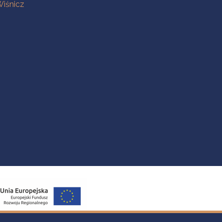
iśnicz