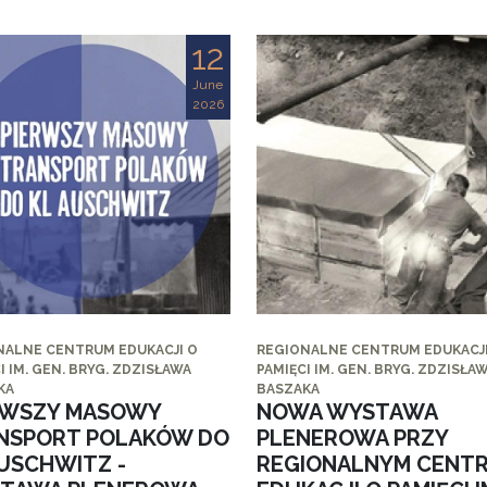
12
June
2026
NALNE CENTRUM EDUKACJI O
REGIONALNE CENTRUM EDUKACJI
I IM. GEN. BRYG. ZDZISŁAWA
PAMIĘCI IM. GEN. BRYG. ZDZISŁA
KA
BASZAKA
RWSZY MASOWY
NOWA WYSTAWA
NSPORT POLAKÓW DO
PLENEROWA PRZY
AUSCHWITZ -
REGIONALNYM CENT