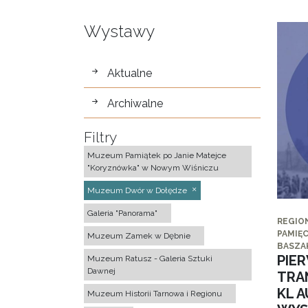
Wystawy
wystawy
Aktualne
Archiwalne
Filtry
Muzeum Pamiątek po Janie Matejce
"Koryznówka" w Nowym Wiśniczu
Muzeum Dwór w Dołędze
Galeria "Panorama"
REGIO
PAMIĘC
Muzeum Zamek w Dębnie
BASZA
PIE
Muzeum Ratusz - Galeria Sztuki
Dawnej
TRA
KL 
Muzeum Historii Tarnowa i Regionu