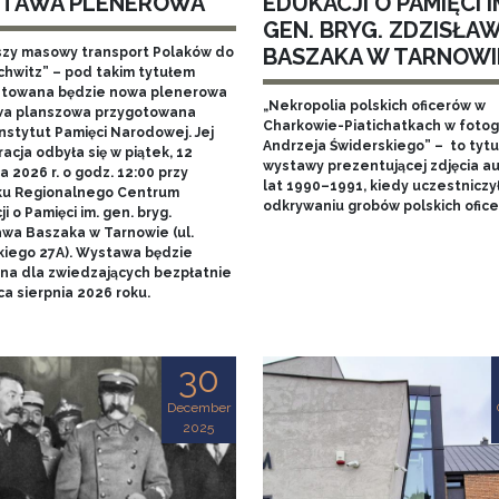
TAWA PLENEROWA
EDUKACJI O PAMIĘCI I
GEN. BRYG. ZDZISŁA
BASZAKA W TARNOWI
szy masowy transport Polaków do
chwitz” – pod takim tytułem
towana będzie nowa plenerowa
„Nekropolia polskich oficerów w
a planszowa przygotowana
Charkowie-Piatichatkach w fotog
nstytut Pamięci Narodowej. Jej
Andrzeja Świderskiego” – to tytu
acja odbyła się w piątek, 12
wystawy prezentującej zdjęcia au
 2026 r. o godz. 12:00 przy
lat 1990–1991, kiedy uczestniczy
u Regionalnego Centrum
odkrywaniu grobów polskich ofice
i o Pamięci im. gen. bryg.
awa Baszaka w Tarnowie (ul.
kiego 27A). Wystawa będzie
na dla zwiedzających bezpłatnie
a sierpnia 2026 roku.
30
December
2025