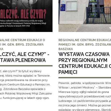
NALNE CENTRUM EDUKACJI O
REGIONALNE CENTRUM EDUKACJI
I IM. GEN. BRYG. ZDZISŁAWA
PAMIĘCI IM. GEN. BRYG. ZDZISŁA
KA
BASZAKA
CZYĆ, ALE CZYM?” -
WYSTAWA CZASOWA
TAWA PLENEROWA
PRZY REGIONALNYM
CENTRUM EDUKACJI 
PAMIĘCI
ć, ale czym?” to tytuł wystawy
wej, którą można oglądać w Tarnowie.
cja prezentowana na skwerze przy
Prawnik, patriota, współpracownik Wi
lnym Centrum Edukacji o Pamięci im.
Witosa i „więzień Moskwy” – Stanisła
yg. Zdzisława Baszaka opowiada o
Mierzwa (1905–1985) należał do grona
iach Polskiej Wojskowej Misji Zakupów
najwybitniejszych przedstawicieli ruc
, funkcjonującej w latach 1919–1921.
ludowego. 10 października przypada 4
rocznica jego śmierci. Można go pozna
oglądając wystawę plenerową „Stanis