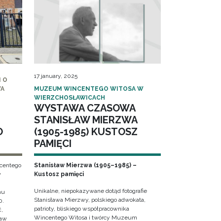
17 january, 2025
 O
WA
MUZEUM WINCENTEGO WITOSA W
WIERZCHOSŁAWICACH
WYSTAWA CZASOWA
STANISŁAW MIERZWA
O
(1905-1985) KUSTOSZ
PAMIĘCI
ncentego
Stanisław Mierzwa (1905–1985) –
w
Kustosz pamięci
Unikalne, niepokazywane dotąd fotografie
hu
Stanisława Mierzwy, polskiego adwokata,
0.
patrioty, bliskiego współpracownika
ć,
Wincentego Witosa i twórcy Muzeum
ław