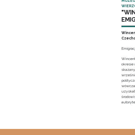
MUZEU
WIERZ
"WI
EMIG
Wincen
Czecho
Emigrac
Wincent
okresie
skazany
września
polityc
wówczas 
uzyskał 
środowi
autoryte