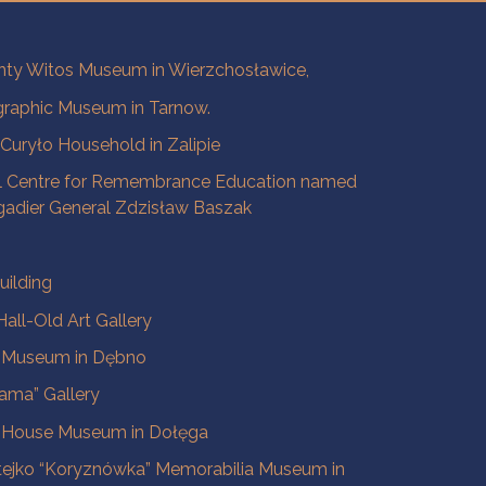
ty Witos Museum in Wierzchosławice,
raphic Museum in Tarnow.
a Curyło Household in Zalipie
l Centre for Remembrance Education named
igadier General Zdzisław Baszak
uilding
all-Old Art Gallery
e Museum in Dębno
ama” Gallery
 House Museum in Dołęga
tejko “Koryznówka” Memorabilia Museum in