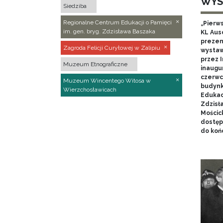
WYS
Siedziba
Regionalne Centrum Edukacji o Pamięci
„Pierw
im. gen. bryg. Zdzisława Baszaka
KL Aus
prezen
Zagroda Felicji Curyłowej w Zalipiu
wystaw
przez I
Muzeum Etnograficzne
inaugur
czerwca
Muzeum Wincentego Witosa w
budynk
Wierzchosławicach
Edukacj
Zdzisł
Mościc
dostęp
do końc