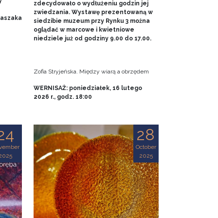
y
zdecydowało o wydłużeniu godzin jej
zwiedzania. Wystawę prezentowaną w
 Baszaka
siedzibie muzeum przy Rynku 3 można
oglądać w marcowe i kwietniowe
niedziele już od godziny 9.00 do 17.00.
Zofia Stryjeńska. Między wiarą a obrzędem
WERNISAŻ: poniedziałek, 16 lutego
2026 r., godz. 18:00
24
28
vember
October
2025
2025