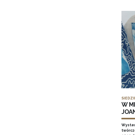
SIEDZI
W MI
JOA
Wysta
twórcz