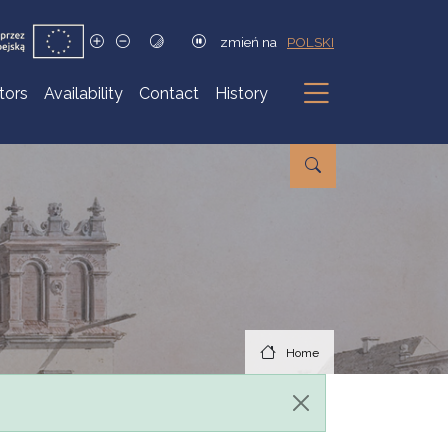
zmień na
POLSKI
itors
Availability
Contact
History
Submenu
Home