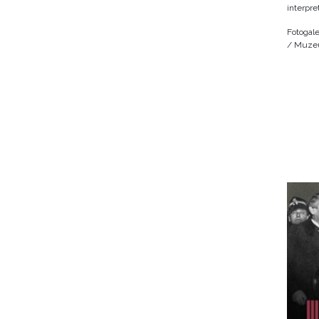
interpre
Fotogale
/ Muzeu