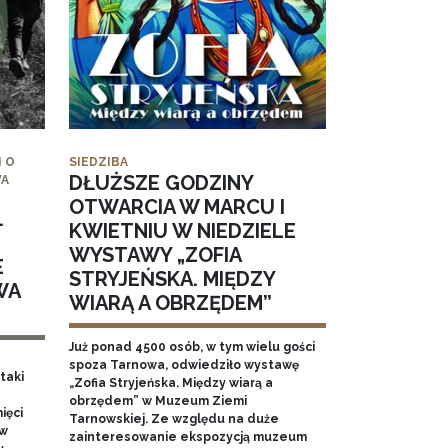
 O
SIEDZIBA
DŁUŻSZE GODZINY
WA
OTWARCIA W MARCU I
.
KWIETNIU W NIEDZIELE
WYSTAWY „ZOFIA
E
STRYJEŃSKA. MIĘDZY
WA
WIARĄ A OBRZĘDEM”
Już ponad 4500 osób, w tym wielu gości
spoza Tarnowa, odwiedziło wystawę
taki
„Zofia Stryjeńska. Między wiarą a
obrzędem” w Muzeum Ziemi
ięci
Tarnowskiej. Ze względu na duże
 w
zainteresowanie ekspozycją muzeum