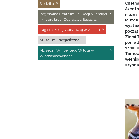
Chełmo
Siedziba
Axentow
Regionalne Centrum Edukacji o Pamięci
można 
im. gen. bryg. Zdzisława Baszaka
Muzeum
wystawy
Zagroda Felicji Curyłowej w Zalipiu
począt
Ziemi T
Muzeum Etnograficzne
poniedz
18:00 
Muzeum Wincentego Witosa w
Tarnow
Wierzchosławicach
wernis
czynna 