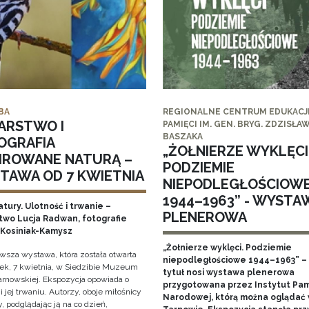
BA
REGIONALNE CENTRUM EDUKACJI
ARSTWO I
PAMIĘCI IM. GEN. BRYG. ZDZISŁA
BASZAKA
OGRAFIA
„ŻOŁNIERZE WYKLĘCI
PIROWANE NATURĄ –
PODZIEMIE
TAWA OD 7 KWIETNIA
NIEPODLEGŁOŚCIOW
1944–1963” - WYSTA
tury. Ulotność i trwanie –
PLENEROWA
two Lucja Radwan, fotografie
Kosiniak-Kamysz
„Żołnierze wyklęci. Podziemie
owsza wystawa, która została otwarta
niepodległościowe 1944–1963” – 
ek, 7 kwietnia, w Siedzibie Muzeum
tytuł nosi wystawa plenerowa
arnowskiej. Ekspozycja opowiada o
przygotowana przez Instytut Pam
i jej trwaniu. Autorzy, oboje miłośnicy
Narodowej, którą można oglądać
, podglądając ją na co dzień,