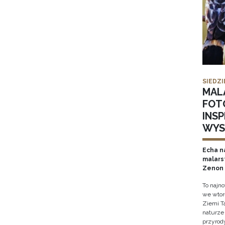
SIEDZI
MAL
FOT
INS
WYS
Echa na
malars
Zenon 
To najn
we wtor
Ziemi T
naturze 
przyrody