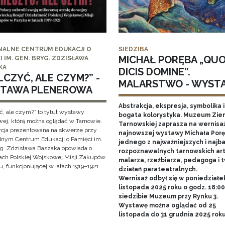
NALNE CENTRUM EDUKACJI O
SIEDZIBA
MICHAŁ PORĘBA „QU
I IM. GEN. BRYG. ZDZISŁAWA
KA
DICIS DOMINE”.
CZYĆ, ALE CZYM?” -
MALARSTWO - WYST
TAWA PLENEROWA
Abstrakcja, ekspresja, symbolika i
ć, ale czym?” to tytuł wystawy
bogata kolorystyka. Muzeum Zie
wej, którą można oglądać w Tarnowie.
Tarnowskiej zaprasza na wernisa
cja prezentowana na skwerze przy
najnowszej wystawy Michała Porę
lnym Centrum Edukacji o Pamięci im.
jednego z najważniejszych i najba
yg. Zdzisława Baszaka opowiada o
rozpoznawalnych tarnowskich art
iach Polskiej Wojskowej Misji Zakupów
malarza, rzeźbiarza, pedagoga i 
, funkcjonującej w latach 1919–1921.
działań parateatralnych.
Wernisaż odbył się w poniedziałe
listopada 2025 roku o godz. 18:0
siedzibie Muzeum przy Rynku 3.
Wystawę można oglądać od 25
listopada do 31 grudnia 2025 rok