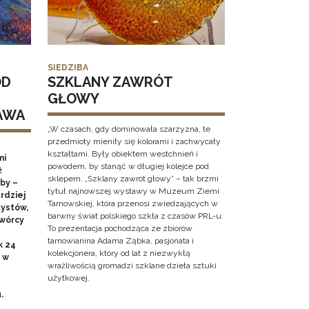
SIEDZIBA
OD
SZKLANY ZAWRÓT
GŁOWY
AWA
„W czasach, gdy dominowała szarzyzna, te
przedmioty mieniły się kolorami i zachwycały
kształtami. Były obiektem westchnień i
mi
powodem, by stanąć w długiej kolejce pod
ż
sklepem. „Szklany zawrót głowy” – tak brzmi
by –
tytuł najnowszej wystawy w Muzeum Ziemi
rdziej
Tarnowskiej, która przenosi zwiedzających w
ystów,
barwny świat polskiego szkła z czasów PRL-u.
twórcy
To prezentacja pochodząca ze zbiorów
tarnowianina Adama Ząbka, pasjonata i
k 24
kolekcjonera, który od lat z niezwykłą
0 w
wrażliwością gromadzi szklane dzieła sztuki
użytkowej.
u.