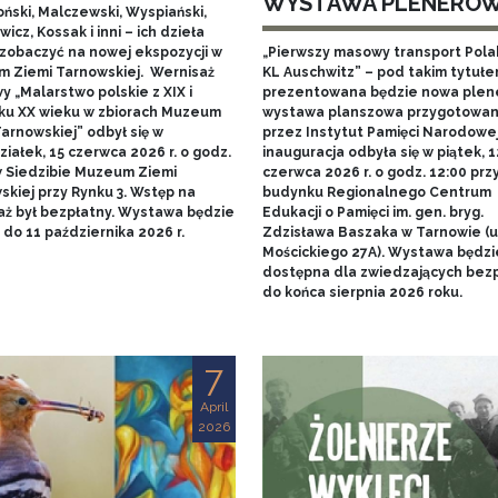
WYSTAWA PLENERO
ński, Malczewski, Wyspiański,
icz, Kossak i inni – ich dzieła
zobaczyć na nowej ekspozycji w
„Pierwszy masowy transport Pol
 Ziemi Tarnowskiej. Wernisaż
KL Auschwitz” – pod takim tytuł
 „Malarstwo polskie z XIX i
prezentowana będzie nowa ple
ku XX wieku w zbiorach Muzeum
wystawa planszowa przygotowa
arnowskiej” odbył się w
przez Instytut Pamięci Narodowej.
iałek, 15 czerwca 2026 r. o godz.
inauguracja odbyła się w piątek, 1
w Siedzibie Muzeum Ziemi
czerwca 2026 r. o godz. 12:00 prz
skiej przy Rynku 3. Wstęp na
budynku Regionalnego Centrum
aż był bezpłatny. Wystawa będzie
Edukacji o Pamięci im. gen. bryg.
do 11 października 2026 r.
Zdzisława Baszaka w Tarnowie (u
Mościckiego 27A). Wystawa będzi
dostępna dla zwiedzających bezp
do końca sierpnia 2026 roku.
7
April
2026