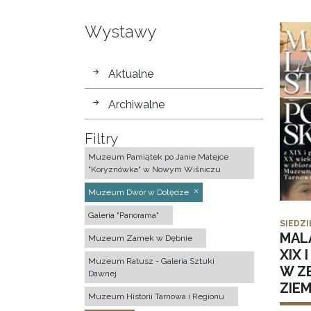
Wystawy
wystawy
Aktualne
Archiwalne
Filtry
Muzeum Pamiątek po Janie Matejce
"Koryznówka" w Nowym Wiśniczu
Muzeum Dwór w Dołędze
Galeria "Panorama"
SIEDZI
MAL
Muzeum Zamek w Dębnie
XIX 
Muzeum Ratusz - Galeria Sztuki
W Z
Dawnej
ZIE
Muzeum Historii Tarnowa i Regionu