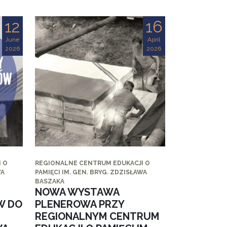
12
16
June
April
2026
2026
 O
REGIONALNE CENTRUM EDUKACJI O
WA
PAMIĘCI IM. GEN. BRYG. ZDZISŁAWA
BASZAKA
NOWA WYSTAWA
W DO
PLENEROWA PRZY
REGIONALNYM CENTRUM