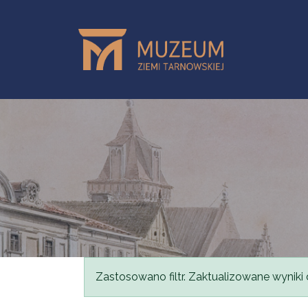
Skip to main content
Status message
Zastosowano filtr. Zaktualizowane wyniki 