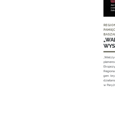
REGIO
PAMIĘC
BASZA
„WAL
WYS
„Walczy
plenero
Ekspozy
Regiona
gen. br
działan
w Paryżu