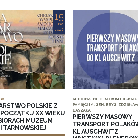
15
June
2026
BA
REGIONALNE CENTRUM EDUKACJI
ARSTWO POLSKIE Z
PAMIĘCI IM. GEN. BRYG. ZDZISŁA
BASZAKA
I POCZĄTKU XX WIEKU
PIERWSZY MASOWY
BIORACH MUZEUM
TRANSPORT POLAKÓ
MI TARNOWSKIEJ
KL AUSCHWITZ -