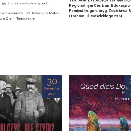
Tarnowie. Ekspozycja stanęła prz
tują ją w indywidualny sposób.
Regionalnym Centrum Edukacji o
Pamięci im. gen. bryg. Zdzisława
ria z wernisażu, fot: Katarzyna Małek
(Tarnów, ul. Mościckiego 27A).
m Ziemi Tarnowskiej
30
December
No
2025