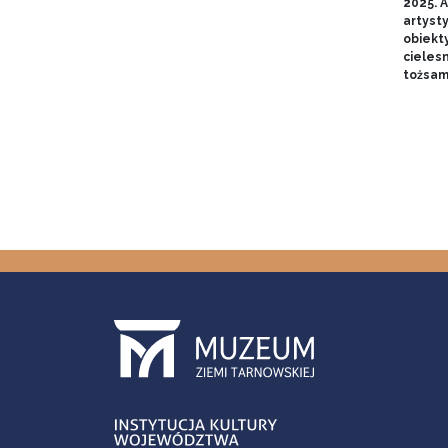
2025. A
artyst
obiekt
cieles
tożsam
Pagin