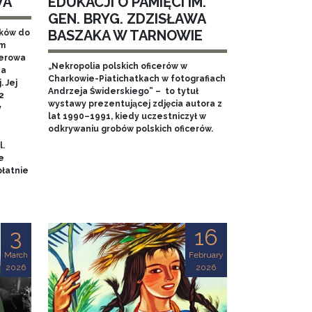
WA
EDUKACJI O PAMIĘCI IM.
GEN. BRYG. ZDZISŁAWA
BASZAKA W TARNOWIE
aków do
em
nerowa
„Nekropolia polskich oficerów w
na
Charkowie-Piatichatkach w fotografiach
 Jej
Andrzeja Świderskiego” – to tytuł
2
wystawy prezentującej zdjęcia autora z
y
lat 1990–1991, kiedy uczestniczył w
odkrywaniu grobów polskich oficerów.
l.
e
łatnie
3
16
March
February
2026
2026