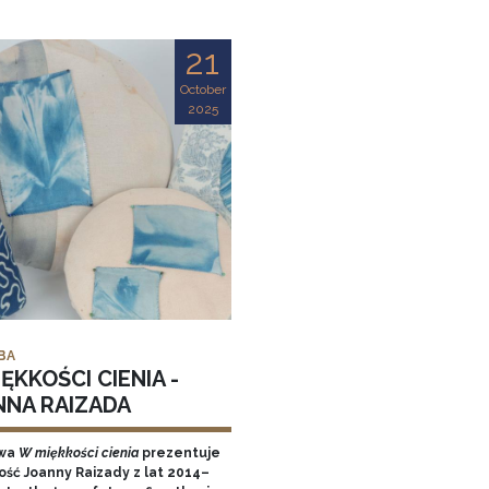
21
October
2025
BA
ĘKKOŚCI CIENIA -
NNA RAIZADA
wa
W miękkości cienia
prezentuje
ość Joanny Raizady z lat 2014–