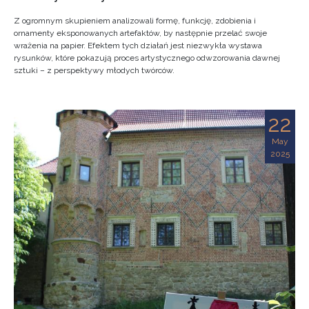
Z ogromnym skupieniem analizowali formę, funkcję, zdobienia i
ornamenty eksponowanych artefaktów, by następnie przelać swoje
wrażenia na papier. Efektem tych działań jest niezwykła wystawa
rysunków, które pokazują proces artystycznego odwzorowania dawnej
sztuki – z perspektywy młodych twórców.
22
May
2025