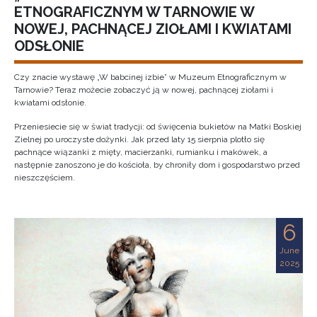
ETNOGRAFICZNYM W TARNOWIE W
NOWEJ, PACHNĄCEJ ZIOŁAMI I KWIATAMI
ODSŁONIE
Czy znacie wystawę „W babcinej izbie” w Muzeum Etnograficznym w
Tarnowie? Teraz możecie zobaczyć ją w nowej, pachnącej ziołami i
kwiatami odsłonie.
Przeniesiecie się w świat tradycji: od święcenia bukietów na Matki Boskiej
Zielnej po uroczyste dożynki. Jak przed laty 15 sierpnia plotło się
pachnące wiązanki z mięty, macierzanki, rumianku i makówek, a
następnie zanoszono je do kościoła, by chroniły dom i gospodarstwo przed
nieszczęściem.
6
June
2025