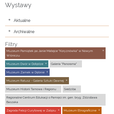
Wystawy
wystawy
Aktualne
Archiwalne
Filtry
Muzeum Pamiątek po Janie Matejce "Koryznówka" w Nowym
Wiśniczu
Muzeum Dwór w Dołędze
Galeria "Panorama"
Muzeum Zamek w Dębnie
Muzeum Ratusz - Galeria Sztuki Dawnej
Muzeum Historii Tarnowa i Regionu
Siedziba
Regionalne Centrum Edukacji o Pamięci im. gen. bryg. Zdzisława
Baszaka
Zagroda Felicji Curyłowej w Zalipiu
Muzeum Etnograficzne