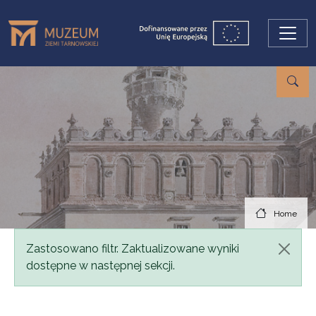
Skip to main content
Home
Status message
Zastosowano filtr. Zaktualizowane wyniki
dostępne w następnej sekcji.