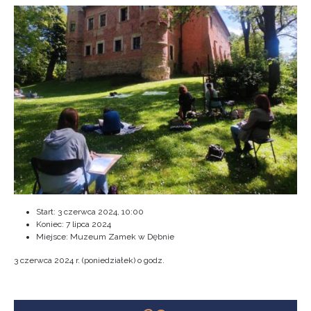
Start:
3 czerwca 2024, 10:00
Koniec:
7 lipca 2024
Miejsce: Muzeum Zamek w Dębnie
3 czerwca 2024 r. (poniedziałek) o godz.