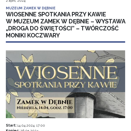
2 april, 2024
MUZEUM ZAMEK W DĘBNIE
WIOSENNE SPOTKANIA PRZY KAWIE
W MUZEUM ZAMEK W DĘBNIE – WYSTAWA
„DROGA DO ŚWIĘTOŚCI” – TWÓRCZOŚĆ
MONIKI KOCZWARY
Start:
14.04.2024, 17:00
Koniec:
26.05.2024