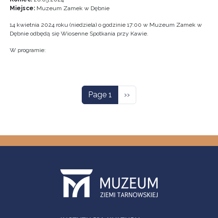
Miejsce:
Muzeum Zamek w Dębnie
14 kwietnia 2024 roku (niedziela) o godzinie 17:00 w Muzeum Zamek w
Dębnie odbędą się Wiosenne Spotkania przy Kawie.
W programie:
Pagination
Next page
Page 1
››