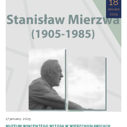
18
January
2025
17 january, 2025
MUZEUM WINCENTEGO WITOSA W WIERZCHOSŁAWICACH