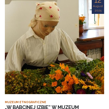
August
2025
MUZEUM ETNOGRAFICZNE
„W BABCINEJ IZBIE” W MUZEUM