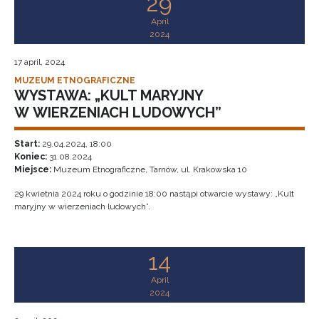
29
April
2024
17 april, 2024
MUZEUM ETNOGRAFICZNE
WYSTAWA: „KULT MARYJNY
W WIERZENIACH LUDOWYCH”
Start:
29.04.2024, 18:00
Koniec:
31.08.2024
Miejsce:
Muzeum Etnograficzne, Tarnów, ul. Krakowska 10
29 kwietnia 2024 roku o godzinie 18:00 nastąpi otwarcie wystawy: „Kult
maryjny w wierzeniach ludowych”.
14
April
2024