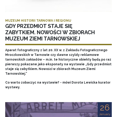
MUZEUM HISTORII TARNOWA I REGIONU
GDY PRZEDMIOT STAJE SIĘ
ZABYTKIEM. NOWOŚCI W ZBIORACH
MUZEUM ZIEMI TARNOWSKIEJ
Aparat fotograficzny z lat 20. XX w. z Zakładu Fotograficznego
Mroczkowskich w Tarnowie czy dawne szyldy reklamowe
tarnowskich zakładów – m.in. te historyczne obiekty będą po raz
pierwszy pokazane jako eksponaty na wystawie „Gdy przedmiot
staje się zabytkiem. Nowości w zbiorach Muzeum Ziemi
Tarnowskiej.”
Co warto zobaczyć na wystawie? - mówi Dorota Lewicka kurator
wystawy.
26
January