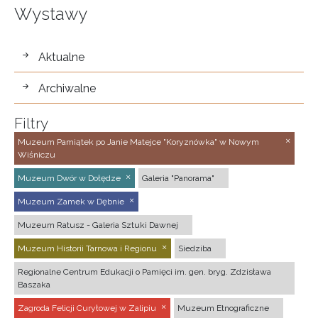
Wystawy
wystawy
Aktualne
Archiwalne
Filtry
Muzeum Pamiątek po Janie Matejce "Koryznówka" w Nowym
Wiśniczu
Muzeum Dwór w Dołędze
Galeria "Panorama"
Muzeum Zamek w Dębnie
Muzeum Ratusz - Galeria Sztuki Dawnej
Muzeum Historii Tarnowa i Regionu
Siedziba
Regionalne Centrum Edukacji o Pamięci im. gen. bryg. Zdzisława
Baszaka
Zagroda Felicji Curyłowej w Zalipiu
Muzeum Etnograficzne