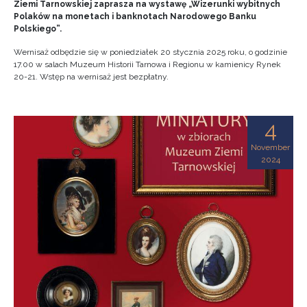
Ziemi Tarnowskiej zaprasza na wystawę „Wizerunki wybitnych
Polaków na monetach i banknotach Narodowego Banku
Polskiego”.
Wernisaż odbędzie się w poniedziałek 20 stycznia 2025 roku, o godzinie
17.00 w salach Muzeum Historii Tarnowa i Regionu w kamienicy Rynek
20-21. Wstęp na wernisaż jest bezpłatny.
4
November
2024