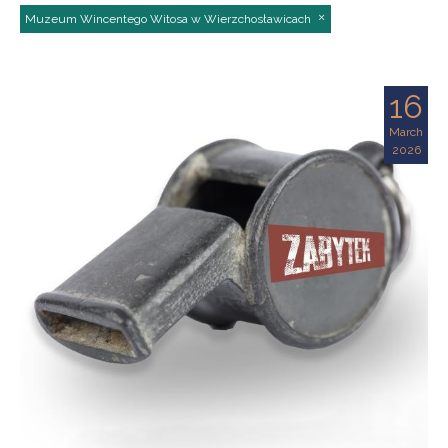
Muzeum Wincentego Witosa w Wierzchosławicach
16
March
2026