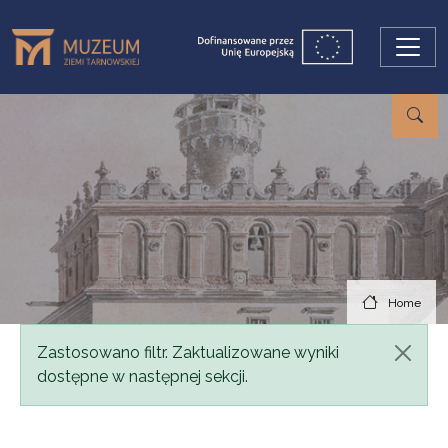
Skip to main content
Home
Status message
Zastosowano filtr. Zaktualizowane wyniki
dostępne w następnej sekcji.