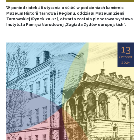
W poniedziałek 26 stycznia o 10:00 w podcieniach kamienic
Muzeum Historii Tarnowa i Regionu, oddziału Muzeum Ziemi
Tarnowskiej (Rynek 20-21), otwarta została plenerowa wystawa
Instytutu Pamięci Narodowej „Zagłada Żydów europejskich”.
13
October
2025