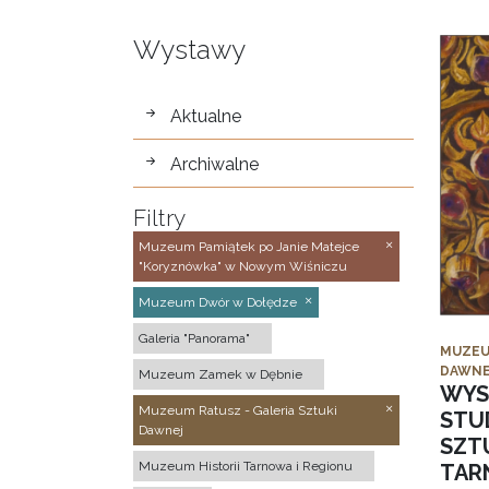
Wystawy
wystawy
Aktualne
Archiwalne
Filtry
Muzeum Pamiątek po Janie Matejce
"Koryznówka" w Nowym Wiśniczu
Muzeum Dwór w Dołędze
Galeria "Panorama"
MUZEU
DAWNE
Muzeum Zamek w Dębnie
WYS
Muzeum Ratusz - Galeria Sztuki
STU
Dawnej
SZTU
Muzeum Historii Tarnowa i Regionu
TAR