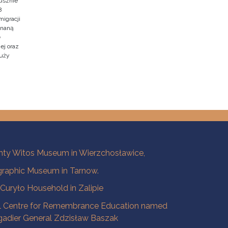
usznie
8
migracji
znaną
e
ej oraz
duży
ty Witos Museum in Wierzchosławice,
raphic Museum in Tarnow.
a Curyło Household in Zalipie
l Centre for Remembrance Education named
igadier General Zdzisław Baszak