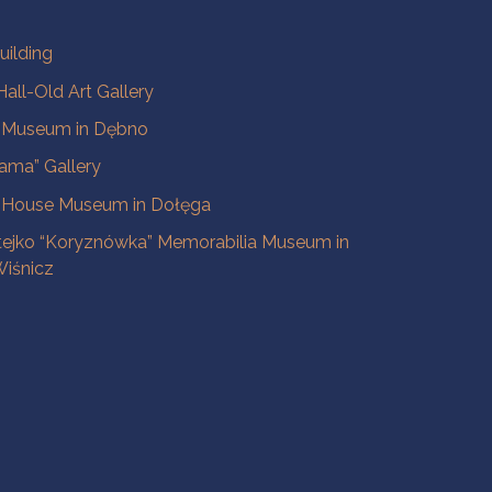
uilding
all-Old Art Gallery
e Museum in Dębno
ama” Gallery
 House Museum in Dołęga
tejko “Koryznówka” Memorabilia Museum in
iśnicz