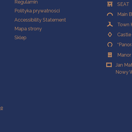
Na skróty.
Regulamin
SEAT
Polityka prywatności
Main B
Accessibility Statement
Town H
Mapa strony
Castl
Sklep
“Panor
Manor
Jan Ma
Nowy W