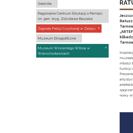
RATU
Siedziba
Regionalne Centrum Edukacji o Pamięci
Jeszcz
im. gen. bryg. Zdzisława Baszaka
Ratusz 
Tarnow
Zagroda Felicji Curyłowej w Zalipiu
„ARTEFA
kilkad
Muzeum Etnograficzne
Tarnow
Muzeum Wincentego Witosa w
Inspira
Wierzchosławicach
muzealn
młodzi 
funkcji
Prezent
artystyc
artefak
spojrze
nowy w