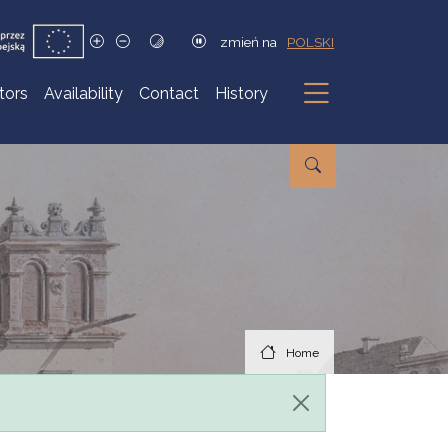
zmień na
POLSKI
itors
Availability
Contact
History
Submenu
Home