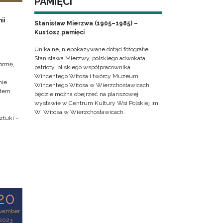
PAMIĘCI
ii
Stanisław Mierzwa (1905–1985) –
Kustosz pamięci
Unikalne, niepokazywane dotąd fotografie
Stanisława Mierzwy, polskiego adwokata,
ormę,
patrioty, bliskiego współpracownika
Wincentego Witosa i twórcy Muzeum
nie
Wincentego Witosa w Wierzchosławicach
ktem
będzie można obejrzeć na planszowej
wystawie w Centrum Kultury Wsi Polskiej im.
W. Witosa w Wierzchosławicach.
ztuki –
20
vember
2023