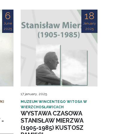
6
18
June
January
2025
2025
17 january, 2025
KI
MUZEUM WINCENTEGO WITOSA W
WIERZCHOSŁAWICACH
WYSTAWA CZASOWA
 -
STANISŁAW MIERZWA
(1905-1985) KUSTOSZ