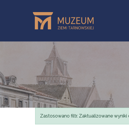
Skip to main content
Status message
Zastosowano filtr. Zaktualizowane wyniki 