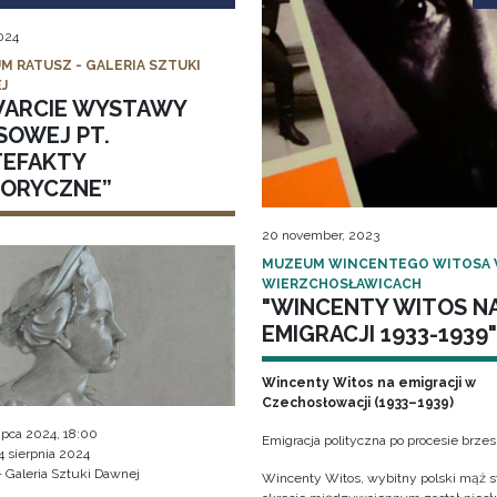
2024
M RATUSZ - GALERIA SZTUKI
J
ARCIE WYSTAWY
SOWEJ PT.
TEFAKTY
TORYCZNE”
20 november, 2023
MUZEUM WINCENTEGO WITOSA
WIERZCHOSŁAWICACH
"WINCENTY WITOS N
EMIGRACJI 1933-1939"
Wincenty Witos na emigracji w
Czechosłowacji (1933–1939)
 lipca 2024, 18:00
Emigracja polityczna po procesie brze
4 sierpnia 2024
- Galeria Sztuki Dawnej
Wincenty Witos, wybitny polski mąż s