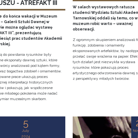
SZU - ATREFAKT III
W salach wystawowych ratusza
studenci Wydziału Sztuki Akadem
e do końca wakacji w Muzeum
Tarnowskiej oddali się temu, co w
– Galerii Sztuki Dawnej w
muzeum robić warto – uważnej
ie można oglądać wystawę
obserwacji.
KT III”, prezentującą
ziesiąt prac studentów Akademii
Z ogromnym skupieniem analizowali f
skiej.
funkcję, zdobienia i ornamenty
eksponowanych artefaktów, by następ
cją do powstania rysunków były
przelać swoje wrażenia na papier. Efe
e eksponaty dawnej sztuki, które
tych działań jest niezwykła wystawa
twórcy analizowali pod kątem formy,
rysunków, które pokazują proces
 oraz bogactwa zdobień i ornamentów.
artystycznego odwzorowania dawnej s
owane prace ukazują proces
z perspektywy młodych twórców.
znej interpretacji historycznych
tów i pokazują, jak współczesne
nie młodego pokolenia może nadać
ymiar muzealnym skarbom.
5
July
No
2024