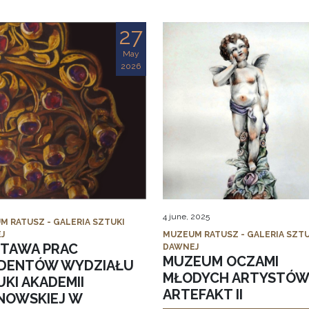
27
May
2026
4 june, 2025
M RATUSZ - GALERIA SZTUKI
J
MUZEUM RATUSZ - GALERIA SZTU
TAWA PRAC
DAWNEJ
MUZEUM OCZAMI
DENTÓW WYDZIAŁU
MŁODYCH ARTYSTÓW
KI AKADEMII
ARTEFAKT II
NOWSKIEJ W