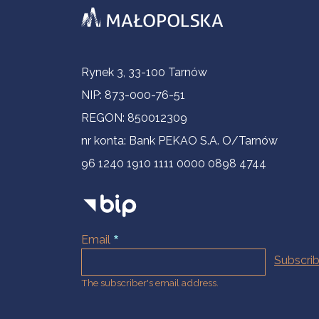
Contact Information
Rynek 3, 33-100 Tarnów
NIP: 873-000-76-51
REGON: 850012309
nr konta: Bank PEKAO S.A. O/Tarnów
96 1240 1910 1111 0000 0898 4744
Email
The subscriber's email address.