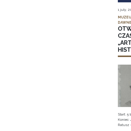
1 july, 
MUZEU
DAWNE
OTW
CZA
„AR
HIS
Start: 5
Koniec: 
Ratusz 