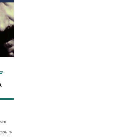
 W
A
skim
tanu, w