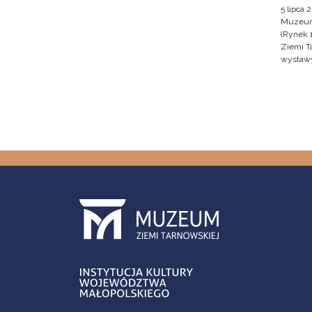
5 lipca 
Muzeum 
(Rynek 
Ziemi T
wystawy 