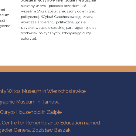
okresie międzywojennym został niesłusznie
skazany w tzw. „procesie brzeskim”. 28
nej
września 1933 r. został zmuszony do emigracji
Muzeum
politycznej. Wybrał Czechosłowację, znaną
saż
wówczas z tolerancji politycznej, gdzie
ryczne”.
uzyskał wsparcie czeskiej partii agrarnej oraz
środowisk politycznych, zdobywając duży
autorytet.
ty Witos Museum in Wierzchosławice,
raphic Museum in Tarnow.
a Curyło Household in Zalipie
l Centre for Remembrance Education named
igadier General Zdzisław Baszak