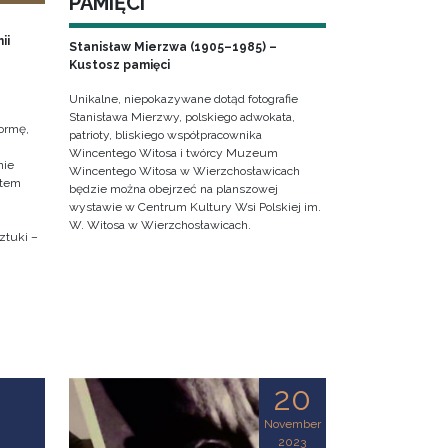
PAMIĘCI
ii
Stanisław Mierzwa (1905–1985) –
Kustosz pamięci
Unikalne, niepokazywane dotąd fotografie
Stanisława Mierzwy, polskiego adwokata,
ormę,
patrioty, bliskiego współpracownika
Wincentego Witosa i twórcy Muzeum
nie
Wincentego Witosa w Wierzchosławicach
ktem
będzie można obejrzeć na planszowej
wystawie w Centrum Kultury Wsi Polskiej im.
W. Witosa w Wierzchosławicach.
ztuki –
20
November
2023