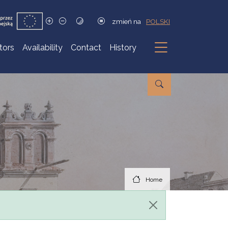
zmień na
POLSKI
itors
Availability
Contact
History
Submenu
Home