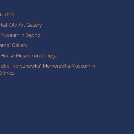
uilding
all-Old Art Gallery
e Museum in Dębno
ama” Gallery
 House Museum in Dołęga
tejko “Koryznówka” Memorabilia Museum in
iśnicz