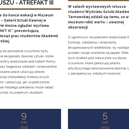
SZU - ATREFAKT III
W salach wystawowych ratusza
studenci Wydziału Sztuki Akadem
e do końca wakacji w Muzeum
Tarnowskiej oddali się temu, co w
– Galerii Sztuki Dawnej w
muzeum robić warto – uważnej
ie można oglądać wystawę
obserwacji.
KT III”, prezentującą
ziesiąt prac studentów Akademii
Z ogromnym skupieniem analizowali f
skiej.
funkcję, zdobienia i ornamenty
eksponowanych artefaktów, by następ
cją do powstania rysunków były
przelać swoje wrażenia na papier. Efe
e eksponaty dawnej sztuki, które
tych działań jest niezwykła wystawa
twórcy analizowali pod kątem formy,
rysunków, które pokazują proces
 oraz bogactwa zdobień i ornamentów.
artystycznego odwzorowania dawnej s
owane prace ukazują proces
z perspektywy młodych twórców.
znej interpretacji historycznych
tów i pokazują, jak współczesne
nie młodego pokolenia może nadać
ymiar muzealnym skarbom.
9
5
July
July
2019
2024