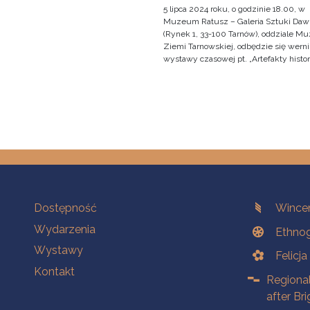
5 lipca 2024 roku, o godzinie 18.00, w
Muzeum Ratusz – Galeria Sztuki Daw
(Rynek 1, 33-100 Tarnów), oddziale 
Ziemi Tarnowskiej, odbędzie się werni
wystawy czasowej pt. „Artefakty histo
Na skróty.
Branches
Dostępność
Wincen
Wydarzenia
Ethnog
Wystawy
Felicj
Kontakt
Regiona
after Br