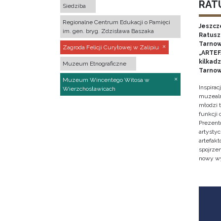
RATU
Siedziba
Regionalne Centrum Edukacji o Pamięci
Jeszcz
im. gen. bryg. Zdzisława Baszaka
Ratusz 
Tarnow
Zagroda Felicji Curyłowej w Zalipiu
„ARTEFA
kilkad
Muzeum Etnograficzne
Tarnow
Muzeum Wincentego Witosa w
Inspira
Wierzchosławicach
muzealn
młodzi 
funkcji
Prezent
artystyc
artefak
spojrze
nowy w