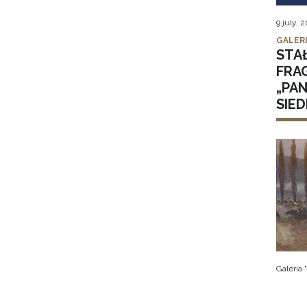
9 july, 
GALER
STA
FRA
„PA
SIE
Galeria