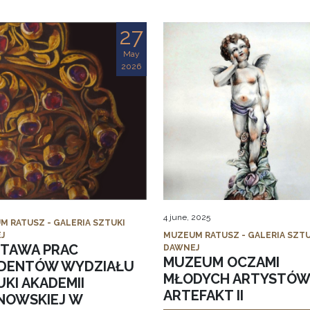
27
May
2026
4 june, 2025
M RATUSZ - GALERIA SZTUKI
J
MUZEUM RATUSZ - GALERIA SZTU
TAWA PRAC
DAWNEJ
MUZEUM OCZAMI
DENTÓW WYDZIAŁU
MŁODYCH ARTYSTÓW
KI AKADEMII
ARTEFAKT II
NOWSKIEJ W