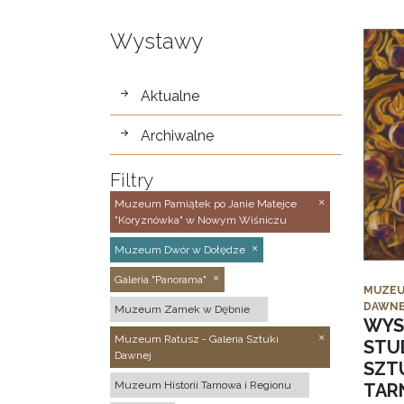
Wystawy
wystawy
Aktualne
Archiwalne
Filtry
Muzeum Pamiątek po Janie Matejce
"Koryznówka" w Nowym Wiśniczu
Muzeum Dwór w Dołędze
Galeria "Panorama"
MUZEU
DAWNE
Muzeum Zamek w Dębnie
WYS
Muzeum Ratusz - Galeria Sztuki
STU
Dawnej
SZTU
Muzeum Historii Tarnowa i Regionu
TAR