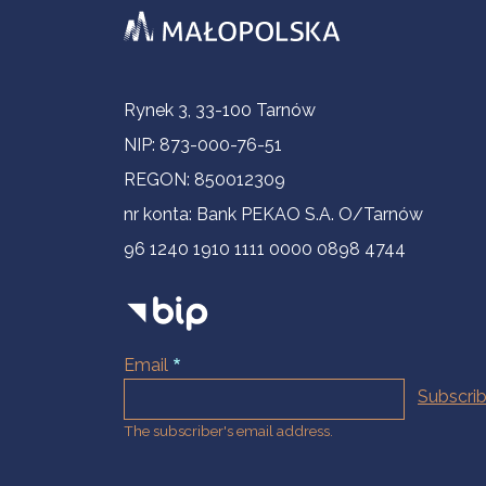
Contact Information
Rynek 3, 33-100 Tarnów
NIP: 873-000-76-51
REGON: 850012309
nr konta: Bank PEKAO S.A. O/Tarnów
96 1240 1910 1111 0000 0898 4744
Email
The subscriber's email address.