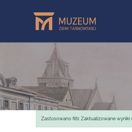
Skip to main content
Status message
Zastosowano filtr. Zaktualizowane wyniki 