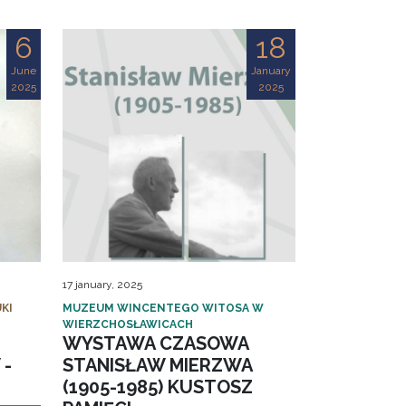
6
18
June
January
2025
2025
17 january, 2025
KI
MUZEUM WINCENTEGO WITOSA W
WIERZCHOSŁAWICACH
WYSTAWA CZASOWA
 -
STANISŁAW MIERZWA
(1905-1985) KUSTOSZ