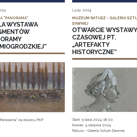
2024
1 july, 2024
IA "PANORAMA"
MUZEUM RATUSZ - GALERIA SZTU
ŁA WYSTAWA
DAWNEJ
OTWARCIE WYSTAW
GMENTÓW
CZASOWEJ PT.
NORAMY
„ARTEFAKTY
DMIOGRODZKIEJ”
HISTORYCZNE”
Start: 5 lipca 2024, 18:00
 "Panorama" na dworcu PKP
Koniec: 4 sierpnia 2024
Ratusz - Galeria Sztuki Dawnej