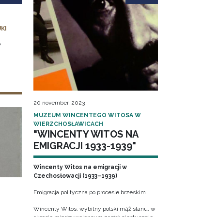
KI
Y
20 november, 2023
MUZEUM WINCENTEGO WITOSA W
WIERZCHOSŁAWICACH
"WINCENTY WITOS NA
EMIGRACJI 1933-1939"
Wincenty Witos na emigracji w
Czechosłowacji (1933–1939)
Emigracja polityczna po procesie brzeskim
Wincenty Witos, wybitny polski mąż stanu, w