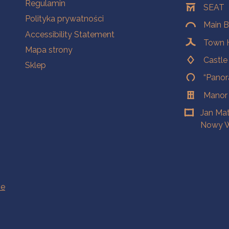
Na skróty.
Regulamin
SEAT
Polityka prywatności
Main B
Accessibility Statement
Town H
Mapa strony
Castl
Sklep
“Panor
Manor
Jan Ma
Nowy W