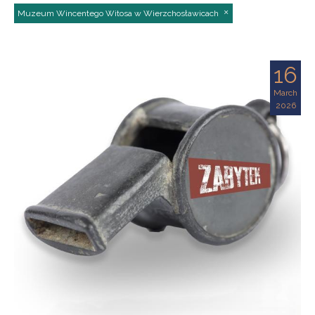
Muzeum Wincentego Witosa w Wierzchosławicach
16
March
2026