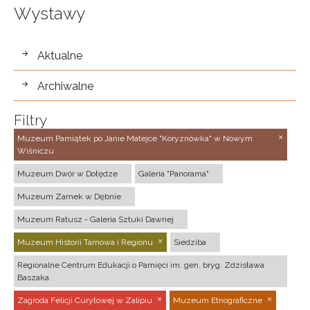
Wystawy
wystawy
Aktualne
Archiwalne
Filtry
Muzeum Pamiątek po Janie Matejce "Koryznówka" w Nowym
Wiśniczu
Muzeum Dwór w Dołędze
Galeria "Panorama"
Muzeum Zamek w Dębnie
Muzeum Ratusz - Galeria Sztuki Dawnej
Muzeum Historii Tarnowa i Regionu
Siedziba
Regionalne Centrum Edukacji o Pamięci im. gen. bryg. Zdzisława
Baszaka
Zagroda Felicji Curyłowej w Zalipiu
Muzeum Etnograficzne