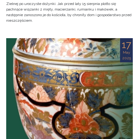
Zielnej po uroczyste dożynki. Jak przed laty 15 sierpnia plotło się
pachnące wiązanki z mięty, macierzanki, rumianku i makówek, a
następnie zanoszono je do kościoła, by chroniły dom i gospodarstwo przed
nieszczęściem.
17
May
2025