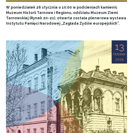
W poniedziałek 26 stycznia o 10:00 w podcieniach kamienic
Muzeum Historii Tarnowa i Regionu, oddziału Muzeum Ziemi
Tarnowskiej (Rynek 20-21), otwarta została plenerowa wystawa
Instytutu Pamięci Narodowej „Zagłada Żydów europejskich”.
13
October
2025