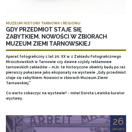
MUZEUM HISTORII TARNOWA I REGIONU
GDY PRZEDMIOT STAJE SIĘ
ZABYTKIEM. NOWOŚCI W ZBIORACH
MUZEUM ZIEMI TARNOWSKIEJ
Aparat fotograficzny z lat 20. XX w. z Zakładu Fotograficznego
Mroczkowskich w Tarnowie czy dawne szyldy reklamowe
tarnowskich zakładów – m.in. te historyczne obiekty będą po raz
pierwszy pokazane jako eksponaty na wystawie „Gdy przedmiot
staje się zabytkiem. Nowości w zbiorach Muzeum Ziemi
Tarnowskiej.”
Co warto zobaczyć na wystawie? - mówi Dorota Lewicka kurator
wystawy.
26
January