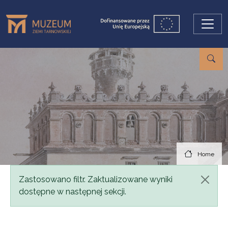
Skip to main content
Home
Status message
Zastosowano filtr. Zaktualizowane wyniki
dostępne w następnej sekcji.