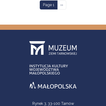
Next page
Page 1
››
Contact Information
Rynek 3, 33-100 Tarnów