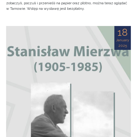
zobaczyli, poczuli i przenieśli na papier oraz płótno, można teraz oglądać
w Tarnowie. Wstęp na wystawę jest bezpłatny.
18
January
2025