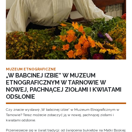
MUZEUM ETNOGRAFICZNE
„W BABCINEJ IZBIE” W MUZEUM
ETNOGRAFICZNYM W TARNOWIE W
NOWEJ, PACHNĄCEJ ZIOŁAMI I KWIATAMI
ODSŁONIE
Czy znacie wystawę „W babcinej izbie” w Muzeum Etnograficznym w
Tarnowie? Teraz możecie zobaczyć ją w nowej, pachnącej ziołami i
kwiatami odsłonie.
Przeniesiecie się w świat tradycji: od święcenia bukietów na Matki Boskiej