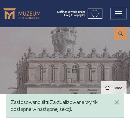
Skip to main content
Home
Status message
Zastosowano filtr. Zaktualizowane wyniki
dostępne w następnej sekcji.