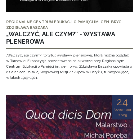
REGIONALNE CENTRUM EDUKACJI O PAMIĘCI IM. GEN. BRYG.
ZDZISŁAWA BASZAKA
„WALCZYĆ, ALE CZYM?” - WYSTAWA
PLENEROWA
„Walczyć, ale czym?” to tytuł wystawy plenerowej, którą można oglądać
w Tarnowie. Ekspozycja prezentowana na skwerze przy Regionalnym
Centrum Edukacji o Pamięci im. gen. bryg. Zdzisława Baszaka opowiada o
działaniach Polskiej Wojskowej Misji Zakupów w Paryżu, funkcjonującej
w latach 1919–1921.
24
November
2025