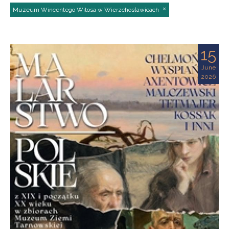
Muzeum Wincentego Witosa w Wierzchosławicach
15
June
2026