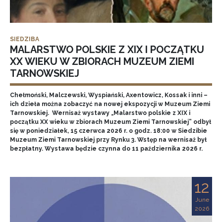
SIEDZIBA
MALARSTWO POLSKIE Z XIX I POCZĄTKU
XX WIEKU W ZBIORACH MUZEUM ZIEMI
TARNOWSKIEJ
Chełmoński, Malczewski, Wyspiański, Axentowicz, Kossak i inni –
ich dzieła można zobaczyć na nowej ekspozycji w Muzeum Ziemi
Tarnowskiej. Wernisaż wystawy „Malarstwo polskie z XIX i
początku XX wieku w zbiorach Muzeum Ziemi Tarnowskiej” odbył
się w poniedziałek, 15 czerwca 2026 r. o godz. 18:00 w Siedzibie
Muzeum Ziemi Tarnowskiej przy Rynku 3. Wstęp na wernisaż był
bezpłatny. Wystawa będzie czynna do 11 października 2026 r.
12
June
2026