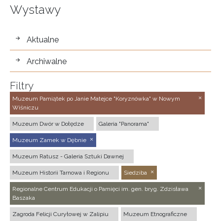
Wystawy
wystawy
Aktualne
Archiwalne
Filtry
Muzeum Pamiątek po Janie Matejce "Koryznówka" w Nowym
Wiśniczu
Muzeum Dwór w Dołędze
Galeria "Panorama"
Muzeum Zamek w Dębnie
Muzeum Ratusz - Galeria Sztuki Dawnej
Muzeum Historii Tarnowa i Regionu
Siedziba
Regionalne Centrum Edukacji o Pamięci im. gen. bryg. Zdzisława
Baszaka
Zagroda Felicji Curyłowej w Zalipiu
Muzeum Etnograficzne