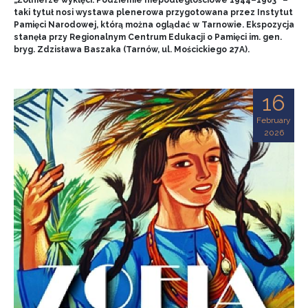
„Żołnierze wyklęci. Podziemie niepodległościowe 1944–1963” –
taki tytuł nosi wystawa plenerowa przygotowana przez Instytut
Pamięci Narodowej, którą można oglądać w Tarnowie. Ekspozycja
stanęła przy Regionalnym Centrum Edukacji o Pamięci im. gen.
bryg. Zdzisława Baszaka (Tarnów, ul. Mościckiego 27A).
16
February
2026