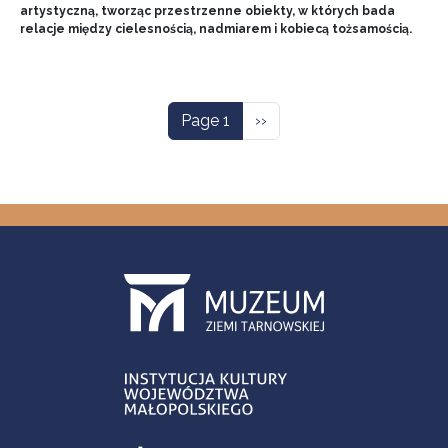
artystyczną, tworząc przestrzenne obiekty, w których bada
relacje między cielesnością, nadmiarem i kobiecą tożsamością.
Pagination
Next page
Page 1
››