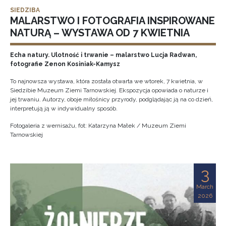
SIEDZIBA
MALARSTWO I FOTOGRAFIA INSPIROWANE
NATURĄ – WYSTAWA OD 7 KWIETNIA
Echa natury. Ulotność i trwanie – malarstwo Lucja Radwan,
fotografie Zenon Kosiniak-Kamysz
To najnowsza wystawa, która została otwarta we wtorek, 7 kwietnia, w
Siedzibie Muzeum Ziemi Tarnowskiej. Ekspozycja opowiada o naturze i
jej trwaniu. Autorzy, oboje miłośnicy przyrody, podglądając ją na co dzień,
interpretują ją w indywidualny sposób.
Fotogaleria z wernisażu, fot: Katarzyna Małek / Muzeum Ziemi
Tarnowskiej
3
March
2026