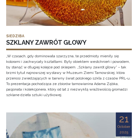
SIEDZIBA
SZKLANY ZAWRÓT GŁOWY
„W czasach, gdy dominowała szarzyzna, te przedmioty mieniły się
kolorami i zachwycały kształtami. Były obiektem westchnień i powodem,
by stanąć w długiej kolejce pod sklepem. „Szklany zawrót głowy” – tak
brzmi tytuł najnowszej wystawy w Muzeum Ziemi Tarnowskiej, która
przenosi zwiedzających w barwny świat polskiego szkła z czasów PRL-u.
To prezentacja pochodząca ze zbiorów tarnowianina Adama Ząbka,
pasjonata i kolekcjonera, który od lat z niezwykłą wrażliwością gromadzi
szklane dzieła sztuki użytkowej.
21
October
2025