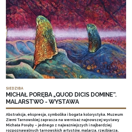
SIEDZIBA
MICHAŁ PORĘBA „QUOD DICIS DOMINE”.
MALARSTWO - WYSTAWA
Abstrakcja, ekspresja, symbolika i bogata kolorystyka. Muzeum
Ziemi Tarnowskiej zaprasza na wernisaż najnowszej wystawy
Michała Poręby – jednego z najważniejszych i najbardziej
rozpoznawalnych tarnowskich artystów, malarza, rzeźbiarza,