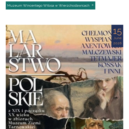
Muzeum Wincentego Witosa w Wierzchosławicach
15
June
2026