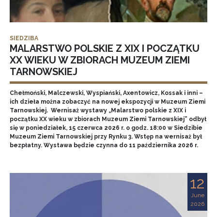
SIEDZIBA
MALARSTWO POLSKIE Z XIX I POCZĄTKU
XX WIEKU W ZBIORACH MUZEUM ZIEMI
TARNOWSKIEJ
Chełmoński, Malczewski, Wyspiański, Axentowicz, Kossak i inni –
ich dzieła można zobaczyć na nowej ekspozycji w Muzeum Ziemi
Tarnowskiej. Wernisaż wystawy „Malarstwo polskie z XIX i
początku XX wieku w zbiorach Muzeum Ziemi Tarnowskiej” odbył
się w poniedziałek, 15 czerwca 2026 r. o godz. 18:00 w Siedzibie
Muzeum Ziemi Tarnowskiej przy Rynku 3. Wstęp na wernisaż był
bezpłatny. Wystawa będzie czynna do 11 października 2026 r.
12
June
2026