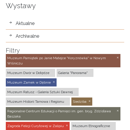
Wystawy
wystawy
Aktualne
Archiwalne
Filtry
Muzeum Pamiątek po Janie Matejce "Koryznówka" w Nowym
Wiśniczu
Muzeum Dwór w Dołędze
Galeria "Panorama"
Muzeum Zamek w Dębnie
Muzeum Ratusz - Galeria Sztuki Dawnej
Muzeum Historii Tarnowa i Regionu
Siedziba
Regionalne Centrum Edukacji o Pamięci im. gen. bryg. Zdzisława
Baszaka
Zagroda Felicji Curyłowej w Zalipiu
Muzeum Etnograficzne