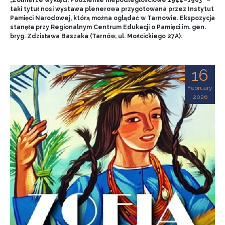
„Żołnierze wyklęci. Podziemie niepodległościowe 1944–1963” –
taki tytuł nosi wystawa plenerowa przygotowana przez Instytut
Pamięci Narodowej, którą można oglądać w Tarnowie. Ekspozycja
stanęła przy Regionalnym Centrum Edukacji o Pamięci im. gen.
bryg. Zdzisława Baszaka (Tarnów, ul. Mościckiego 27A).
16
February
2026