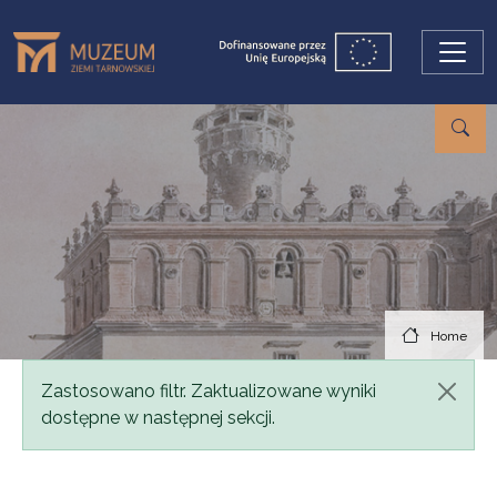
Skip to main content
Home
Status message
Zastosowano filtr. Zaktualizowane wyniki
dostępne w następnej sekcji.