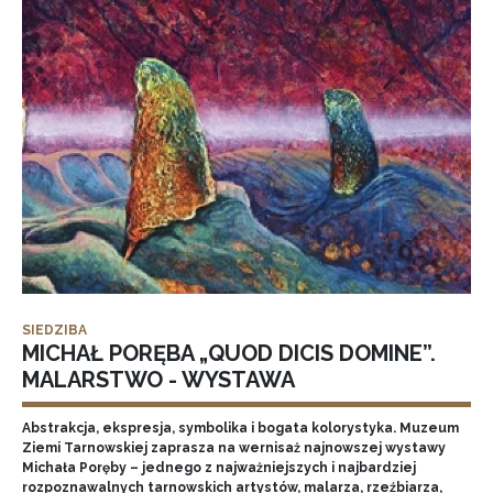
SIEDZIBA
MICHAŁ PORĘBA „QUOD DICIS DOMINE”.
MALARSTWO - WYSTAWA
Abstrakcja, ekspresja, symbolika i bogata kolorystyka. Muzeum
Ziemi Tarnowskiej zaprasza na wernisaż najnowszej wystawy
Michała Poręby – jednego z najważniejszych i najbardziej
rozpoznawalnych tarnowskich artystów, malarza, rzeźbiarza,