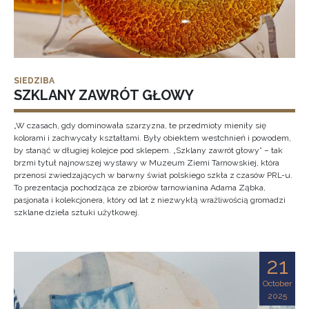
SIEDZIBA
SZKLANY ZAWRÓT GŁOWY
„W czasach, gdy dominowała szarzyzna, te przedmioty mieniły się
kolorami i zachwycały kształtami. Były obiektem westchnień i powodem,
by stanąć w długiej kolejce pod sklepem. „Szklany zawrót głowy” – tak
brzmi tytuł najnowszej wystawy w Muzeum Ziemi Tarnowskiej, która
przenosi zwiedzających w barwny świat polskiego szkła z czasów PRL-u.
To prezentacja pochodząca ze zbiorów tarnowianina Adama Ząbka,
pasjonata i kolekcjonera, który od lat z niezwykłą wrażliwością gromadzi
szklane dzieła sztuki użytkowej.
21
October
2025