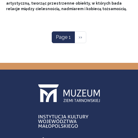
artystyczną, tworząc przestrzenne obiekty, w których bada
relacje między cielesnością, nadmiarem i kobiecą tożsamością.
Pagination
Next page
Page 1
››