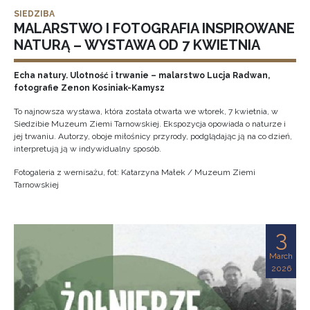
SIEDZIBA
MALARSTWO I FOTOGRAFIA INSPIROWANE
NATURĄ – WYSTAWA OD 7 KWIETNIA
Echa natury. Ulotność i trwanie – malarstwo Lucja Radwan,
fotografie Zenon Kosiniak-Kamysz
To najnowsza wystawa, która została otwarta we wtorek, 7 kwietnia, w
Siedzibie Muzeum Ziemi Tarnowskiej. Ekspozycja opowiada o naturze i
jej trwaniu. Autorzy, oboje miłośnicy przyrody, podglądając ją na co dzień,
interpretują ją w indywidualny sposób.
Fotogaleria z wernisażu, fot: Katarzyna Małek / Muzeum Ziemi
Tarnowskiej
3
March
2026