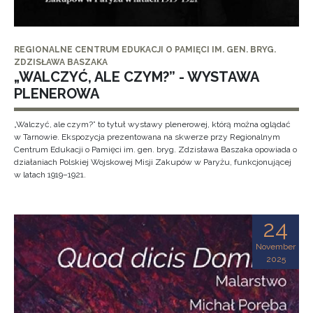
REGIONALNE CENTRUM EDUKACJI O PAMIĘCI IM. GEN. BRYG.
ZDZISŁAWA BASZAKA
„WALCZYĆ, ALE CZYM?” - WYSTAWA
PLENEROWA
„Walczyć, ale czym?” to tytuł wystawy plenerowej, którą można oglądać
w Tarnowie. Ekspozycja prezentowana na skwerze przy Regionalnym
Centrum Edukacji o Pamięci im. gen. bryg. Zdzisława Baszaka opowiada o
działaniach Polskiej Wojskowej Misji Zakupów w Paryżu, funkcjonującej
w latach 1919–1921.
24
November
2025