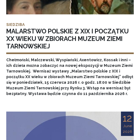
SIEDZIBA
MALARSTWO POLSKIE Z XIX I POCZĄTKU
XX WIEKU W ZBIORACH MUZEUM ZIEMI
TARNOWSKIEJ
Chełmoński, Malczewski, Wyspiański, Axentowicz, Kossak i inni –
ich dzieła można zobaczyć na nowej ekspozycji w Muzeum Ziemi
Tarnowskiej. Wernisaż wystawy „Malarstwo polskie z XIX i
początku XX wieku w zbiorach Muzeum Ziemi Tarnowskiej” odbył
się w poniedziałek, 15 czerwca 2026 r. o godz. 18:00 w Siedzibie
Muzeum Ziemi Tarnowskiej przy Rynku 3. Wstęp na wernisaż był
bezpłatny. Wystawa będzie czynna do 11 października 2026 r.
12
June
2026