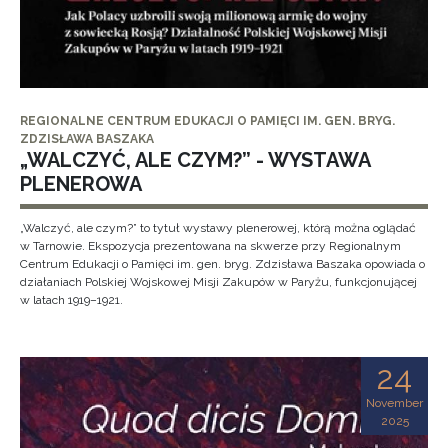
REGIONALNE CENTRUM EDUKACJI O PAMIĘCI IM. GEN. BRYG.
ZDZISŁAWA BASZAKA
„WALCZYĆ, ALE CZYM?” - WYSTAWA
PLENEROWA
„Walczyć, ale czym?” to tytuł wystawy plenerowej, którą można oglądać
w Tarnowie. Ekspozycja prezentowana na skwerze przy Regionalnym
Centrum Edukacji o Pamięci im. gen. bryg. Zdzisława Baszaka opowiada o
działaniach Polskiej Wojskowej Misji Zakupów w Paryżu, funkcjonującej
w latach 1919–1921.
24
November
2025