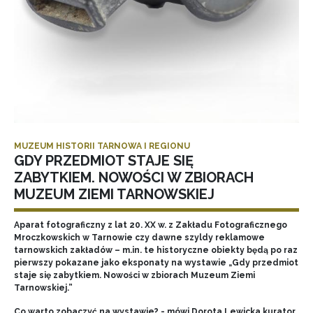
MUZEUM HISTORII TARNOWA I REGIONU
GDY PRZEDMIOT STAJE SIĘ
ZABYTKIEM. NOWOŚCI W ZBIORACH
MUZEUM ZIEMI TARNOWSKIEJ
Aparat fotograficzny z lat 20. XX w. z Zakładu Fotograficznego
Mroczkowskich w Tarnowie czy dawne szyldy reklamowe
tarnowskich zakładów – m.in. te historyczne obiekty będą po raz
pierwszy pokazane jako eksponaty na wystawie „Gdy przedmiot
staje się zabytkiem. Nowości w zbiorach Muzeum Ziemi
Tarnowskiej.”
Co warto zobaczyć na wystawie? - mówi Dorota Lewicka kurator