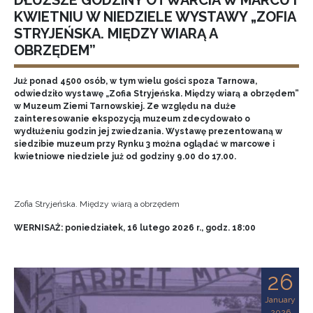
DŁUŻSZE GODZINY OTWARCIA W MARCU I
KWIETNIU W NIEDZIELE WYSTAWY „ZOFIA
STRYJEŃSKA. MIĘDZY WIARĄ A
OBRZĘDEM”
Już ponad 4500 osób, w tym wielu gości spoza Tarnowa,
odwiedziło wystawę „Zofia Stryjeńska. Między wiarą a obrzędem”
w Muzeum Ziemi Tarnowskiej. Ze względu na duże
zainteresowanie ekspozycją muzeum zdecydowało o
wydłużeniu godzin jej zwiedzania. Wystawę prezentowaną w
siedzibie muzeum przy Rynku 3 można oglądać w marcowe i
kwietniowe niedziele już od godziny 9.00 do 17.00.
Zofia Stryjeńska. Między wiarą a obrzędem
WERNISAŻ: poniedziałek, 16 lutego 2026 r., godz. 18:00
26
January
2026