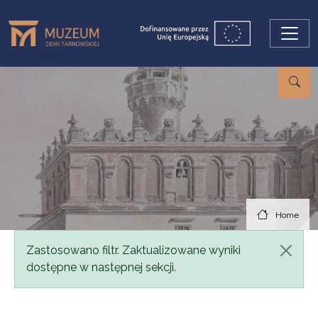
Skip to main content
Home
Status message
Zastosowano filtr. Zaktualizowane wyniki
dostępne w następnej sekcji.