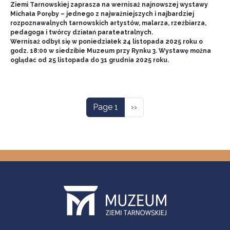
Ziemi Tarnowskiej zaprasza na wernisaż najnowszej wystawy
Michała Poręby – jednego z najważniejszych i najbardziej
rozpoznawalnych tarnowskich artystów, malarza, rzeźbiarza,
pedagoga i twórcy działań parateatralnych.
Wernisaż odbył się w poniedziałek 24 listopada 2025 roku o
godz. 18:00 w siedzibie Muzeum przy Rynku 3. Wystawę można
oglądać od 25 listopada do 31 grudnia 2025 roku.
Pagination
Next page
Page 1
››