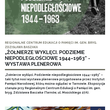
REGIONALNE CENTRUM EDUKACJI O PAMIĘCI IM. GEN. BRYG.
ZDZISŁAWA BASZAKA
„ŻOŁNIERZE WYKLĘCI. PODZIEMIE
NIEPODLEGŁOŚCIOWE 1944–1963” -
WYSTAWA PLENEROWA
„Żołnierze wyklęci. Podziemie niepodległościowe 1944–1963” –
taki tytuł nosi wystawa plenerowa przygotowana przez Instytut
Pamięci Narodowej, którą można oglądać w Tarnowie. Ekspozycja
stanęła przy Regionalnym Centrum Edukacji o Pamięci im. gen.
bryg. Zdzisława Baszaka (Tarnów, ul. Mościckiego 27A).