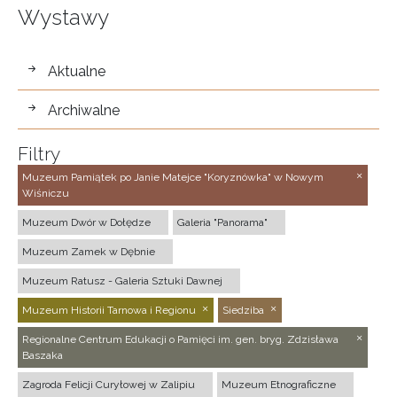
Wystawy
wystawy
Aktualne
Archiwalne
Filtry
Muzeum Pamiątek po Janie Matejce "Koryznówka" w Nowym
Wiśniczu
Muzeum Dwór w Dołędze
Galeria "Panorama"
Muzeum Zamek w Dębnie
Muzeum Ratusz - Galeria Sztuki Dawnej
Muzeum Historii Tarnowa i Regionu
Siedziba
Regionalne Centrum Edukacji o Pamięci im. gen. bryg. Zdzisława
Baszaka
Zagroda Felicji Curyłowej w Zalipiu
Muzeum Etnograficzne