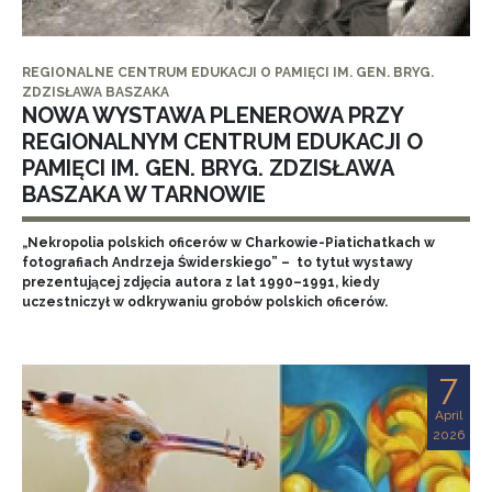
REGIONALNE CENTRUM EDUKACJI O PAMIĘCI IM. GEN. BRYG.
ZDZISŁAWA BASZAKA
NOWA WYSTAWA PLENEROWA PRZY
REGIONALNYM CENTRUM EDUKACJI O
PAMIĘCI IM. GEN. BRYG. ZDZISŁAWA
BASZAKA W TARNOWIE
„Nekropolia polskich oficerów w Charkowie-Piatichatkach w
fotografiach Andrzeja Świderskiego” – to tytuł wystawy
prezentującej zdjęcia autora z lat 1990–1991, kiedy
uczestniczył w odkrywaniu grobów polskich oficerów.
7
April
2026