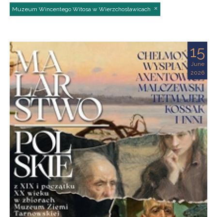
Muzeum Wincentego Witosa w Wierzchosławicach
15
June
2026