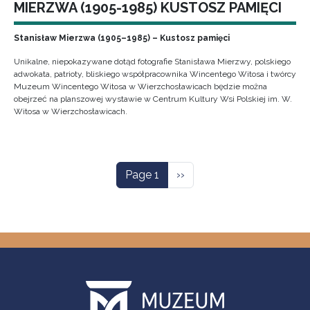
MIERZWA (1905-1985) KUSTOSZ PAMIĘCI
Stanisław Mierzwa (1905–1985) – Kustosz pamięci
Unikalne, niepokazywane dotąd fotografie Stanisława Mierzwy, polskiego
adwokata, patrioty, bliskiego współpracownika Wincentego Witosa i twórcy
Muzeum Wincentego Witosa w Wierzchosławicach będzie można
obejrzeć na planszowej wystawie w Centrum Kultury Wsi Polskiej im. W.
Witosa w Wierzchosławicach.
Pagination
Next page
Page 1
››