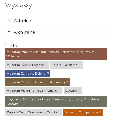
Wystawy
wystawy
Aktualne
Archiwalne
Filtry
Muzeum Pamiątek po Janie Matejce "Koryznówka" w Nowym
Wiśniczu
Muzeum Dwór w Dołędze
Galeria "Panorama"
Muzeum Zamek w Dębnie
Muzeum Ratusz - Galeria Sztuki Dawnej
Muzeum Historii Tarnowa i Regionu
Siedziba
Regionalne Centrum Edukacji o Pamięci im. gen. bryg. Zdzisława
Baszaka
Zagroda Felicji Curyłowej w Zalipiu
Muzeum Etnograficzne