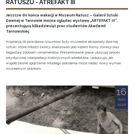
RATUSZU - ATREFAKT III
Jeszcze do końca wakacji w Muzeum Ratusz – Galerii Sztuki
Dawnej w Tarnowie można oglądać wystawę „ARTEFAKT III”,
prezentującą kilkadziesiąt prac studentów Akademii
Tarnowskiej.
Inspiracją do powstania rysunków były muzealne eksponaty dawnej
sztuki, które młodzi twórcy analizowali pod kątem formy, funkcji oraz
bogactwa zdobień i ornamentów. Prezentowane prace ukazują proces
artystycznej interpretacji historycznych artefaktów i pokazują, jak
współczesne spojrzenie młodego pokolenia może nadać nowy wymiar
muzealnym skarbom.
16
April
2026