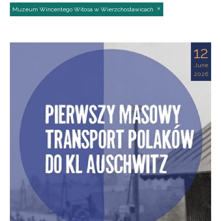
Muzeum Wincentego Witosa w Wierzchosławicach
12
June
2026