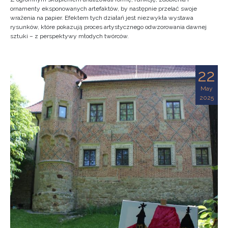
ornamenty eksponowanych artefaktów, by następnie przelać swoje
wrażenia na papier. Efektem tych działań jest niezwykła wystawa
rysunków, które pokazują proces artystycznego odwzorowania dawnej
sztuki – z perspektywy młodych twórców.
22
May
2025