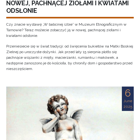
NOWEJ, PACHNĄCEJ ZIOŁAMI I KWIATAMI
ODSŁONIE
Czy znacie wystawę „W babcinej izbie” w Muzeum Etnograficznym w
Tarnowie? Teraz możecie zobaczyć ją w nowej, pachnącej ziołami i
kwiatami odsłonie.
Przeniesiecie się w świat tradycji: od święcenia bukietów na Matki Boskiej
Zielnej po uroczyste dożynki. Jak przed laty 15 sierpnia plotło się
pachnące wiązanki z mięty, macierzanki, rumianku i makówek, a
następnie zanoszono je do kościoła, by chroniły dom i gospodarstwo przed
nieszczęściem.
6
June
2025