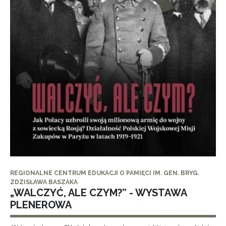
REGIONALNE CENTRUM EDUKACJI O PAMIĘCI IM. GEN. BRYG.
ZDZISŁAWA BASZAKA
„WALCZYĆ, ALE CZYM?” - WYSTAWA
PLENEROWA