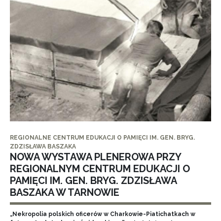
REGIONALNE CENTRUM EDUKACJI O PAMIĘCI IM. GEN. BRYG.
ZDZISŁAWA BASZAKA
NOWA WYSTAWA PLENEROWA PRZY
REGIONALNYM CENTRUM EDUKACJI O
PAMIĘCI IM. GEN. BRYG. ZDZISŁAWA
BASZAKA W TARNOWIE
„Nekropolia polskich oficerów w Charkowie-Piatichatkach w