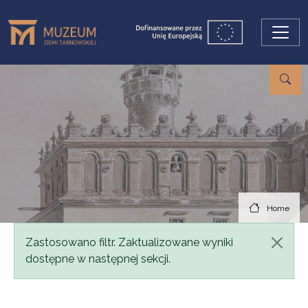
Skip to main content
Home
Status message
Zastosowano filtr. Zaktualizowane wyniki
dostępne w następnej sekcji.