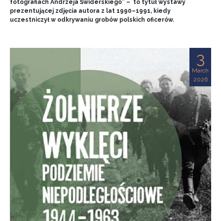
fotografiach Andrzeja Świderskiego” – to tytuł wystawy
prezentującej zdjęcia autora z lat 1990–1991, kiedy
uczestniczył w odkrywaniu grobów polskich oficerów.
3
March
2026