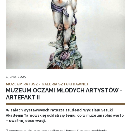
4 june, 2025
MUZEUM RATUSZ - GALERIA SZTUKI DAWNEJ
MUZEUM OCZAMI MŁODYCH ARTYSTÓW -
ARTEFAKT II
W salach wystawowych ratusza studenci Wydziału Sztuki
Akademii Tarnowskiej oddali się temu, co w muzeum robić warto
– uważnej obserwacji.
Z ogromnym skupieniem analizowali formę, funkcję, zdobienia i