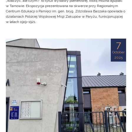
„Walczyć, ale czym?” to tytuł wystawy plenerowej, którą można oglądać
w Tarnowie. Ekspozycja prezentowana na skwerze przy Regionalnym
Centrum Edukacji o Pamięci im. gen. bryg. Zdzisława Baszaka opowiada o
działaniach Polskiej Wojskowej Misji Zakupów w Paryżu, funkcjonującej
w latach 1919–1921.
7
October
2025