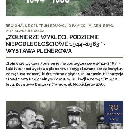
REGIONALNE CENTRUM EDUKACJI O PAMIĘCI IM. GEN. BRYG.
ZDZISŁAWA BASZAKA
„ŻOŁNIERZE WYKLĘCI. PODZIEMIE
NIEPODLEGŁOŚCIOWE 1944–1963” -
WYSTAWA PLENEROWA
„Żołnierze wyklęci. Podziemie niepodległościowe 1944–1963” –
taki tytuł nosi wystawa plenerowa przygotowana przez Instytut
Pamięci Narodowej, którą można oglądać w Tarnowie. Ekspozycja
stanęła przy Regionalnym Centrum Edukacji o Pamięci im. gen.
bryg. Zdzisława Baszaka (Tarnów, ul. Mościckiego 27A).
30
December
2025