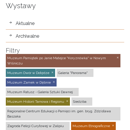
Wystawy
wystawy
Aktualne
Archiwalne
Filtry
Muzeum Pamiątek po Janie Matejce "Koryznówka" w Nowym
Wiśniczu
Muzeum Dwór w Dołędze
Galeria "Panorama"
Muzeum Zamek w Dębnie
Muzeum Ratusz - Galeria Sztuki Dawnej
Muzeum Historii Tarnowa i Regionu
Siedziba
Regionalne Centrum Edukacji o Pamięci im. gen. bryg. Zdzisława
Baszaka
Zagroda Felicji Curyłowej w Zalipiu
Muzeum Etnograficzne