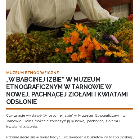
MUZEUM ETNOGRAFICZNE
„W BABCINEJ IZBIE” W MUZEUM
ETNOGRAFICZNYM W TARNOWIE W
NOWEJ, PACHNĄCEJ ZIOŁAMI I KWIATAMI
ODSŁONIE
Czy znacie wystawę „W babcinej izbie” w Muzeum Etnograficznym w
Tarnowie? Teraz możecie zobaczyć ją w nowej, pachnącej ziołami i
kwiatami odsłonie.
Przeniesiecie się w świat tradycji: od święcenia bukietów na Matki Boskiej