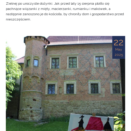
Zielnej po uroczyste dożynki. Jak przed laty 15 sierpnia plotło się
pachnące wiązanki z mięty, macierzanki, rumianku i makówek, a
następnie zanoszono je do kościoła, by chroniły dom i gospodarstwo przed
nieszczęściem.
22
May
2025