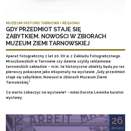
MUZEUM HISTORII TARNOWA I REGIONU
GDY PRZEDMIOT STAJE SIĘ
ZABYTKIEM. NOWOŚCI W ZBIORACH
MUZEUM ZIEMI TARNOWSKIEJ
Aparat fotograficzny z lat 20. XX w. z Zakładu Fotograficznego
Mroczkowskich w Tarnowie czy dawne szyldy reklamowe
tarnowskich zakładów – m.in. te historyczne obiekty będą po raz
pierwszy pokazane jako eksponaty na wystawie „Gdy przedmiot
staje się zabytkiem. Nowości w zbiorach Muzeum Ziemi
Tarnowskiej.”
Co warto zobaczyć na wystawie? - mówi Dorota Lewicka kurator
wystawy.
26
January