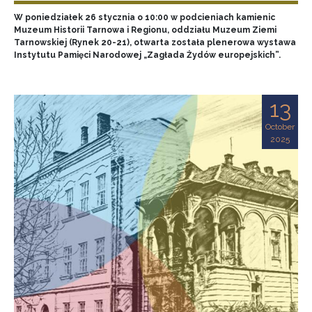
W poniedziałek 26 stycznia o 10:00 w podcieniach kamienic
Muzeum Historii Tarnowa i Regionu, oddziału Muzeum Ziemi
Tarnowskiej (Rynek 20-21), otwarta została plenerowa wystawa
Instytutu Pamięci Narodowej „Zagłada Żydów europejskich”.
13
October
2025