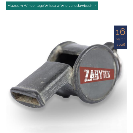
Muzeum Wincentego Witosa w Wierzchosławicach
16
March
2026