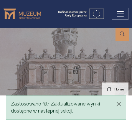
Skip to main content
Home
Status message
Zastosowano filtr. Zaktualizowane wyniki
dostępne w następnej sekcji.