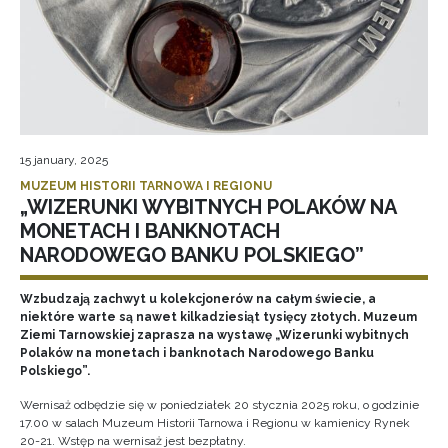
15 january, 2025
MUZEUM HISTORII TARNOWA I REGIONU
„WIZERUNKI WYBITNYCH POLAKÓW NA
MONETACH I BANKNOTACH
NARODOWEGO BANKU POLSKIEGO”
Wzbudzają zachwyt u kolekcjonerów na całym świecie, a
niektóre warte są nawet kilkadziesiąt tysięcy złotych. Muzeum
Ziemi Tarnowskiej zaprasza na wystawę „Wizerunki wybitnych
Polaków na monetach i banknotach Narodowego Banku
Polskiego”.
Wernisaż odbędzie się w poniedziałek 20 stycznia 2025 roku, o godzinie
17.00 w salach Muzeum Historii Tarnowa i Regionu w kamienicy Rynek
20-21. Wstęp na wernisaż jest bezpłatny.