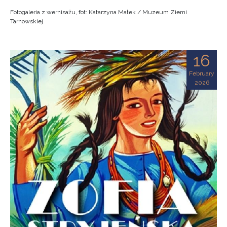
Fotogaleria z wernisażu, fot: Katarzyna Małek / Muzeum Ziemi
Tarnowskiej
16
February
2026