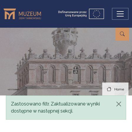
Skip to main content
Home
Status message
Zastosowano filtr. Zaktualizowane wyniki
dostępne w następnej sekcji.