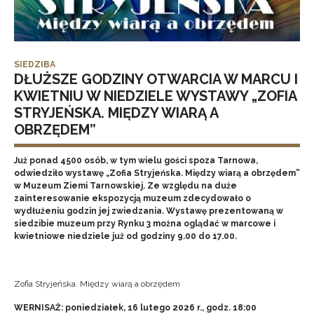
SIEDZIBA
DŁUŻSZE GODZINY OTWARCIA W MARCU I
KWIETNIU W NIEDZIELE WYSTAWY „ZOFIA
STRYJEŃSKA. MIĘDZY WIARĄ A
OBRZĘDEM”
Już ponad 4500 osób, w tym wielu gości spoza Tarnowa,
odwiedziło wystawę „Zofia Stryjeńska. Między wiarą a obrzędem”
w Muzeum Ziemi Tarnowskiej. Ze względu na duże
zainteresowanie ekspozycją muzeum zdecydowało o
wydłużeniu godzin jej zwiedzania. Wystawę prezentowaną w
siedzibie muzeum przy Rynku 3 można oglądać w marcowe i
kwietniowe niedziele już od godziny 9.00 do 17.00.
Zofia Stryjeńska. Między wiarą a obrzędem
WERNISAŻ: poniedziałek, 16 lutego 2026 r., godz. 18:00