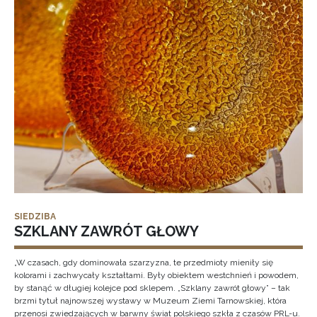
SIEDZIBA
SZKLANY ZAWRÓT GŁOWY
„W czasach, gdy dominowała szarzyzna, te przedmioty mieniły się
kolorami i zachwycały kształtami. Były obiektem westchnień i powodem,
by stanąć w długiej kolejce pod sklepem. „Szklany zawrót głowy” – tak
brzmi tytuł najnowszej wystawy w Muzeum Ziemi Tarnowskiej, która
przenosi zwiedzających w barwny świat polskiego szkła z czasów PRL-u.