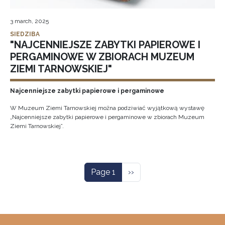
3 march, 2025
SIEDZIBA
"NAJCENNIEJSZE ZABYTKI PAPIEROWE I
PERGAMINOWE W ZBIORACH MUZEUM
ZIEMI TARNOWSKIEJ"
Najcenniejsze zabytki papierowe i pergaminowe
W Muzeum Ziemi Tarnowskiej można podziwiać wyjątkową wystawę
„Najcenniejsze zabytki papierowe i pergaminowe w zbiorach Muzeum
Ziemi Tarnowskiej”.
Pagination
Next page
Page 1
››