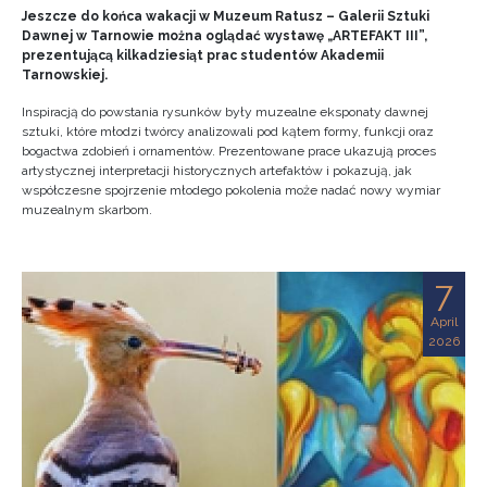
Jeszcze do końca wakacji w Muzeum Ratusz – Galerii Sztuki
Dawnej w Tarnowie można oglądać wystawę „ARTEFAKT III”,
prezentującą kilkadziesiąt prac studentów Akademii
Tarnowskiej.
Inspiracją do powstania rysunków były muzealne eksponaty dawnej
sztuki, które młodzi twórcy analizowali pod kątem formy, funkcji oraz
bogactwa zdobień i ornamentów. Prezentowane prace ukazują proces
artystycznej interpretacji historycznych artefaktów i pokazują, jak
współczesne spojrzenie młodego pokolenia może nadać nowy wymiar
muzealnym skarbom.
7
April
2026