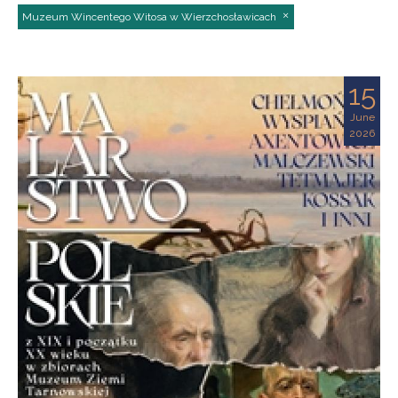
Muzeum Wincentego Witosa w Wierzchosławicach
15
June
2026