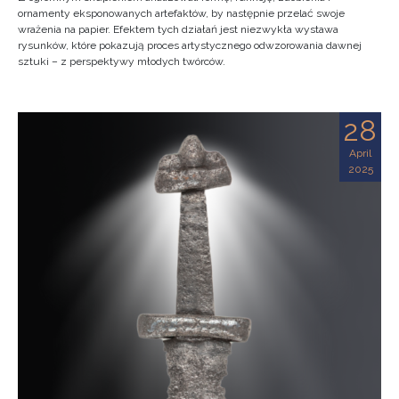
ornamenty eksponowanych artefaktów, by następnie przelać swoje
wrażenia na papier. Efektem tych działań jest niezwykła wystawa
rysunków, które pokazują proces artystycznego odwzorowania dawnej
sztuki – z perspektywy młodych twórców.
28
April
2025