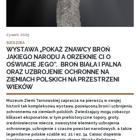
23 april, 2025
SIEDZIBA
WYSTAWA „POKAŻ ZNAWCY BROŃ
JAKIEGO NARODU A ORZEKNIE CI O
OŚWIACIE JEGO”. BROŃ BIAŁA I PALNA
ORAZ UZBROJENIE OCHRONNE NA
ZIEMIACH POLSKICH NA PRZESTRZENI
WIEKÓW
Muzeum Ziemi Tarnowskiej zaprasza na pierwszą w swojej
historii tak kompleksową wystawę, poświęconą broni i uzbrojeniu
ochronnemu na ziemiach polskich. Zwiedzający mogą zobaczyć
kilkaset eksponatów, w tym prehistoryczne topory, groty,
średniowieczne miecze, nowożytne elementy uzbrojenia
ochronnego, uzbrojenie z czasów powstań narodowych, a także
legendarne polskie szable wz. 21 i wz. 34. Całość dopełnia