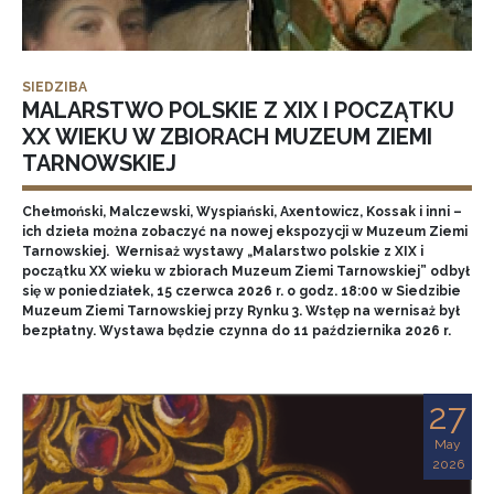
SIEDZIBA
MALARSTWO POLSKIE Z XIX I POCZĄTKU
XX WIEKU W ZBIORACH MUZEUM ZIEMI
TARNOWSKIEJ
Chełmoński, Malczewski, Wyspiański, Axentowicz, Kossak i inni –
ich dzieła można zobaczyć na nowej ekspozycji w Muzeum Ziemi
Tarnowskiej. Wernisaż wystawy „Malarstwo polskie z XIX i
początku XX wieku w zbiorach Muzeum Ziemi Tarnowskiej” odbył
się w poniedziałek, 15 czerwca 2026 r. o godz. 18:00 w Siedzibie
Muzeum Ziemi Tarnowskiej przy Rynku 3. Wstęp na wernisaż był
bezpłatny. Wystawa będzie czynna do 11 października 2026 r.
27
May
2026