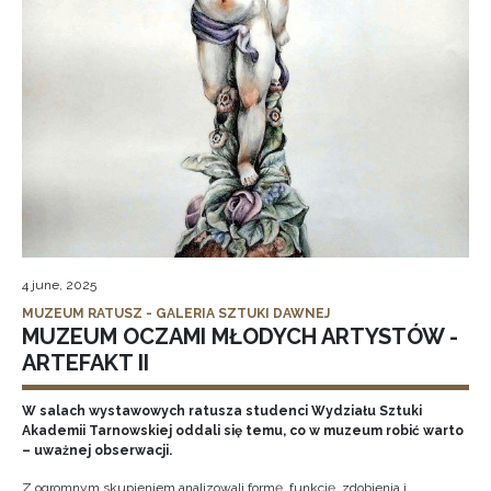
4 june, 2025
MUZEUM RATUSZ - GALERIA SZTUKI DAWNEJ
MUZEUM OCZAMI MŁODYCH ARTYSTÓW -
ARTEFAKT II
W salach wystawowych ratusza studenci Wydziału Sztuki
Akademii Tarnowskiej oddali się temu, co w muzeum robić warto
– uważnej obserwacji.
Z ogromnym skupieniem analizowali formę, funkcję, zdobienia i