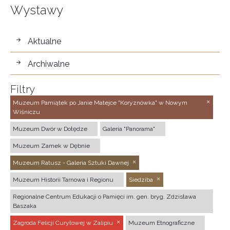
Wystawy
wystawy
Aktualne
Archiwalne
Filtry
Muzeum Pamiątek po Janie Matejce "Koryznówka" w Nowym
Wiśniczu
Muzeum Dwór w Dołędze
Galeria "Panorama"
Muzeum Zamek w Dębnie
Muzeum Ratusz - Galeria Sztuki Dawnej
Muzeum Historii Tarnowa i Regionu
Siedziba
Regionalne Centrum Edukacji o Pamięci im. gen. bryg. Zdzisława
Baszaka
Zagroda Felicji Curyłowej w Zalipiu
Muzeum Etnograficzne