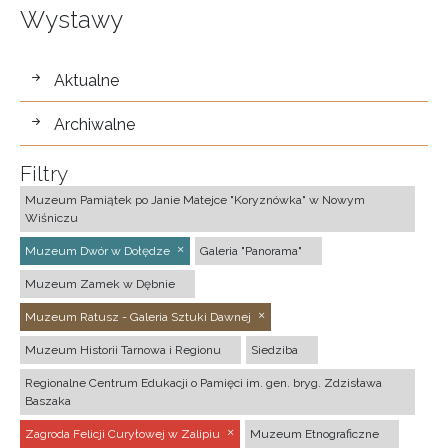
Wystawy
wystawy
Aktualne
Archiwalne
Filtry
Muzeum Pamiątek po Janie Matejce "Koryznówka" w Nowym
Wiśniczu
Muzeum Dwór w Dołędze
Galeria "Panorama"
Muzeum Zamek w Dębnie
Muzeum Ratusz - Galeria Sztuki Dawnej
Muzeum Historii Tarnowa i Regionu
Siedziba
Regionalne Centrum Edukacji o Pamięci im. gen. bryg. Zdzisława
Baszaka
Zagroda Felicji Curyłowej w Zalipiu
Muzeum Etnograficzne