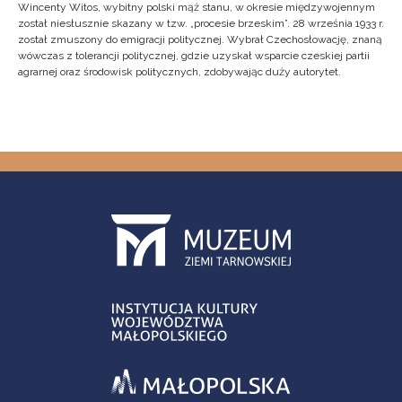
Wincenty Witos, wybitny polski mąż stanu, w okresie międzywojennym
został niesłusznie skazany w tzw. „procesie brzeskim”. 28 września 1933 r.
został zmuszony do emigracji politycznej. Wybrał Czechosłowację, znaną
wówczas z tolerancji politycznej, gdzie uzyskał wsparcie czeskiej partii
agrarnej oraz środowisk politycznych, zdobywając duży autorytet.