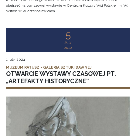
Muzeum Wincentego Witosa w Wierzchosławicach będzie można
obejrzeć na planszowej wystawie w Centrum Kultury Wsi Polskiej im. W.
Witosa w Wierzchosławicach.
5
July
2024
1 july, 2024
MUZEUM RATUSZ - GALERIA SZTUKI DAWNEJ
OTWARCIE WYSTAWY CZASOWEJ PT.
„ARTEFAKTY HISTORYCZNE”