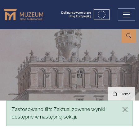
Skip to main content
Home
Status message
Zastosowano filtr. Zaktualizowane wyniki
dostępne w następnej sekcji.