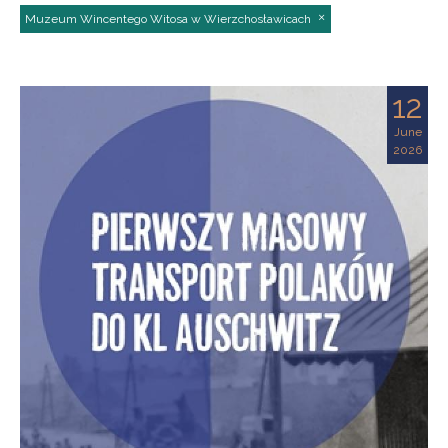
Muzeum Wincentego Witosa w Wierzchosławicach
12
June
2026