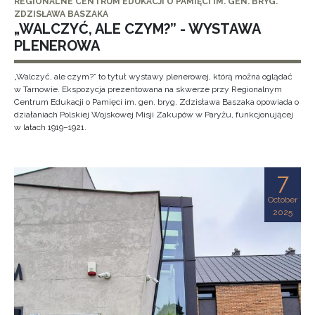
REGIONALNE CENTRUM EDUKACJI O PAMIĘCI IM. GEN. BRYG.
ZDZISŁAWA BASZAKA
„WALCZYĆ, ALE CZYM?” - WYSTAWA
PLENEROWA
„Walczyć, ale czym?” to tytuł wystawy plenerowej, którą można oglądać
w Tarnowie. Ekspozycja prezentowana na skwerze przy Regionalnym
Centrum Edukacji o Pamięci im. gen. bryg. Zdzisława Baszaka opowiada o
działaniach Polskiej Wojskowej Misji Zakupów w Paryżu, funkcjonującej
w latach 1919–1921.
7
October
2025