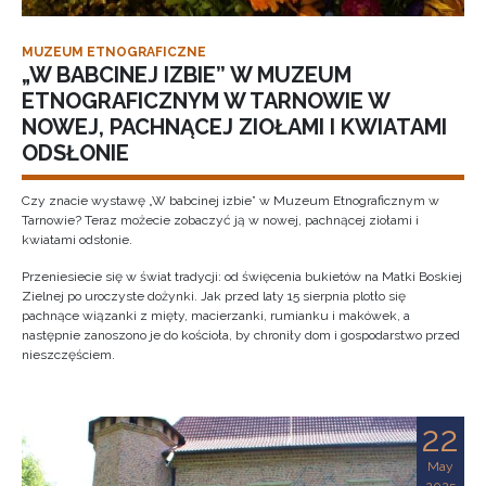
MUZEUM ETNOGRAFICZNE
„W BABCINEJ IZBIE” W MUZEUM
ETNOGRAFICZNYM W TARNOWIE W
NOWEJ, PACHNĄCEJ ZIOŁAMI I KWIATAMI
ODSŁONIE
Czy znacie wystawę „W babcinej izbie” w Muzeum Etnograficznym w
Tarnowie? Teraz możecie zobaczyć ją w nowej, pachnącej ziołami i
kwiatami odsłonie.
Przeniesiecie się w świat tradycji: od święcenia bukietów na Matki Boskiej
Zielnej po uroczyste dożynki. Jak przed laty 15 sierpnia plotło się
pachnące wiązanki z mięty, macierzanki, rumianku i makówek, a
następnie zanoszono je do kościoła, by chroniły dom i gospodarstwo przed
nieszczęściem.
22
May