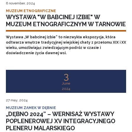
6 november, 2024
MUZEUM ETNOGRAFICZNE
WYSTAWA "W BABCINEJ IZBIE" W
MUZEUM ETNOGRAFICZNYM W TARNOWIE
Wystawa „W babcinej izbie” to niezwykła ekspozycja, która
odtwarza wnętrze tradycyjnej wiejskiej chaty z przełomu XIX i XX
wieku, umożliwiając zwiedzającym podróż w czasie i
doświadczenie życia dawnej wsi.
3
June
2024
27 may, 2024
MUZEUM ZAMEK W DĘBNIE
„DĘBNO 2024” – WERNISAŻ WYSTAWY
POPLENEROWEJ XV INTEGRACYJNEGO
PLENERU MALARSKIEGO