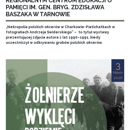
REGIONALNYM CENTRUM EDUKACJI O
PAMIĘCI IM. GEN. BRYG. ZDZISŁAWA
BASZAKA W TARNOWIE
„Nekropolia polskich oficerów w Charkowie-Piatichatkach w
fotografiach Andrzeja Świderskiego” – to tytuł wystawy
prezentującej zdjęcia autora z lat 1990–1991, kiedy
uczestniczył w odkrywaniu grobów polskich oficerów.
3
March
2026