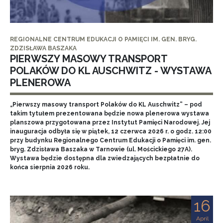
REGIONALNE CENTRUM EDUKACJI O PAMIĘCI IM. GEN. BRYG.
ZDZISŁAWA BASZAKA
PIERWSZY MASOWY TRANSPORT
POLAKÓW DO KL AUSCHWITZ - WYSTAWA
PLENEROWA
„Pierwszy masowy transport Polaków do KL Auschwitz” – pod
takim tytułem prezentowana będzie nowa plenerowa wystawa
planszowa przygotowana przez Instytut Pamięci Narodowej. Jej
inauguracja odbyła się w piątek, 12 czerwca 2026 r. o godz. 12:00
przy budynku Regionalnego Centrum Edukacji o Pamięci im. gen.
bryg. Zdzisława Baszaka w Tarnowie (ul. Mościckiego 27A).
Wystawa będzie dostępna dla zwiedzających bezpłatnie do
końca sierpnia 2026 roku.
16
April