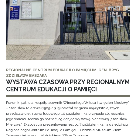
REGIONALNE CENTRUM EDUKACJI O PAMIĘCI IM. GEN. BRYG.
ZDZISŁAWA BASZAKA
WYSTAWA CZASOWA PRZY REGIONALNYM
CENTRUM EDUKACJI O PAMIĘCI
Prawnik, patriota, współpracownik Wincentego Witosa i „więzień Moskwy”
– Stanisław Mierzwa (1905–1985) należał do grona najwybitniejszych
przedstawicieli ruchu ludowego. 10 października przypada 40. rocznica
jego śmierci. Można go poznać, oglądając wystawę plenerową „Stanisław
Mierzwa”. Ekspozycja prezentowana jest od 7 października na dziedzińcu
Regionalnego Centrum Edukacji o Pamięci – Oddziale Muzeum Ziemi
Tarnowskiej przy ul. Mościckiego 27A w Tarnowie.