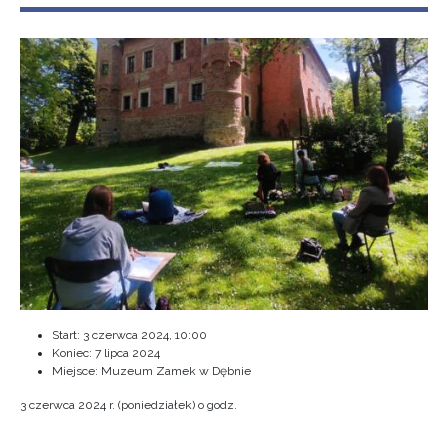
Start:
3 czerwca 2024, 10:00
Koniec:
7 lipca 2024
Miejsce: Muzeum Zamek w Dębnie
3 czerwca 2024 r. (poniedziałek) o godz.