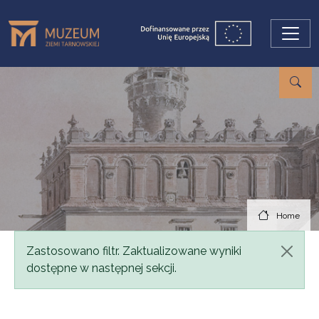
Skip to main content
Home
Status message
Zastosowano filtr. Zaktualizowane wyniki
dostępne w następnej sekcji.