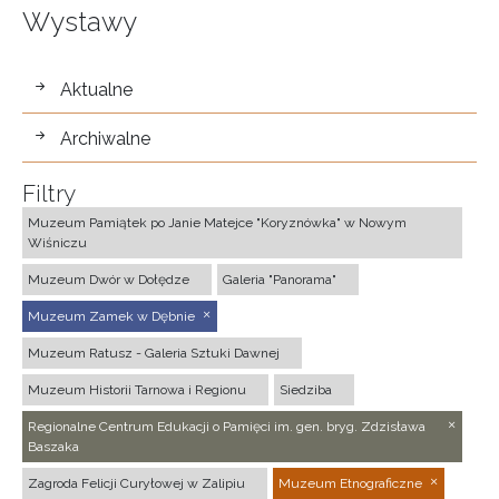
Wystawy
wystawy
Aktualne
Archiwalne
Filtry
Muzeum Pamiątek po Janie Matejce "Koryznówka" w Nowym
Wiśniczu
Muzeum Dwór w Dołędze
Galeria "Panorama"
Muzeum Zamek w Dębnie
Muzeum Ratusz - Galeria Sztuki Dawnej
Muzeum Historii Tarnowa i Regionu
Siedziba
Regionalne Centrum Edukacji o Pamięci im. gen. bryg. Zdzisława
Baszaka
Zagroda Felicji Curyłowej w Zalipiu
Muzeum Etnograficzne