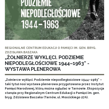
REGIONALNE CENTRUM EDUKACJI O PAMIĘCI IM. GEN. BRYG.
ZDZISŁAWA BASZAKA
„ŻOŁNIERZE WYKLĘCI. PODZIEMIE
NIEPODLEGŁOŚCIOWE 1944–1963” -
WYSTAWA PLENEROWA
„Żołnierze wyklęci. Podziemie niepodległościowe 1944–1963” –
taki tytuł nosi wystawa plenerowa przygotowana przez Instytut
Pamięci Narodowej, którą można oglądać w Tarnowie. Ekspozycja
stanęła przy Regionalnym Centrum Edukacji o Pamięci im. gen.
bryg. Zdzisława Baszaka (Tarnów, ul. Mościckiego 27A).