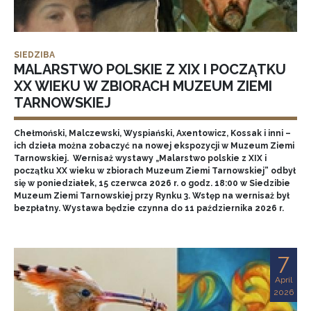
SIEDZIBA
MALARSTWO POLSKIE Z XIX I POCZĄTKU
XX WIEKU W ZBIORACH MUZEUM ZIEMI
TARNOWSKIEJ
Chełmoński, Malczewski, Wyspiański, Axentowicz, Kossak i inni –
ich dzieła można zobaczyć na nowej ekspozycji w Muzeum Ziemi
Tarnowskiej. Wernisaż wystawy „Malarstwo polskie z XIX i
początku XX wieku w zbiorach Muzeum Ziemi Tarnowskiej” odbył
się w poniedziałek, 15 czerwca 2026 r. o godz. 18:00 w Siedzibie
Muzeum Ziemi Tarnowskiej przy Rynku 3. Wstęp na wernisaż był
bezpłatny. Wystawa będzie czynna do 11 października 2026 r.
7
April
2026