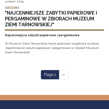
3 march, 2025
SIEDZIBA
"NAJCENNIEJSZE ZABYTKI PAPIEROWE I
PERGAMINOWE W ZBIORACH MUZEUM
ZIEMI TARNOWSKIEJ"
Najcenniejsze zabytki papierowe i pergaminowe
W Muzeum Ziemi Tarnowskiej można podziwiać wyjątkową wystawę
„Najcenniejsze zabytki papierowe i pergaminowe w zbiorach Muzeum
Ziemi Tarnowskiej”.
Pagination
Next page
Page 1
››