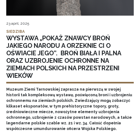
23 april, 2025
SIEDZIBA
WYSTAWA „POKAŻ ZNAWCY BROŃ
JAKIEGO NARODU A ORZEKNIE CI O
OŚWIACIE JEGO”. BROŃ BIAŁA I PALNA
ORAZ UZBROJENIE OCHRONNE NA
ZIEMIACH POLSKICH NA PRZESTRZENI
WIEKÓW
Muzeum Ziemi Tarnowskiej zaprasza na pierwszą w swojej
historii tak kompleksową wystawę, poświęconą broni i uzbrojeniu
ochronnemu na ziemiach polskich. Zwiedzający mogą zobaczyć
kilkaset eksponatów, w tym prehistoryczne topory, groty,
średniowieczne miecze, nowożytne elementy uzbrojenia
ochronnego, uzbrojenie z czasów powstań narodowych, a także
legendarne polskie szable wz. 21 i wz. 34. Całość dopełnia
współczesne umundurowanie oficera Wojska Polskiego.