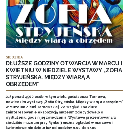
SIEDZIBA
DŁUŻSZE GODZINY OTWARCIA W MARCU I
KWIETNIU W NIEDZIELE WYSTAWY „ZOFIA
STRYJEŃSKA. MIĘDZY WIARĄ A
OBRZĘDEM”
Już ponad 4500 osób, w tym wielu gości spoza Tarnowa,
odwiedziło wystawę „Zofia Stryjeńska. Między wiarą a obrzędem”
w Muzeum Ziemi Tarnowskiej. Ze względu na duże
zainteresowanie ekspozycją muzeum zdecydowało o
wydłużeniu godzin jej zwiedzania. Wystawę prezentowaną w
siedzibie muzeum przy Rynku 3 można oglądać w marcowe i
kwietniowe niedziele już od godziny 9.00 do 17.00.