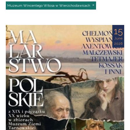
Muzeum Wincentego Witosa w Wierzchosławicach
15
June
2026