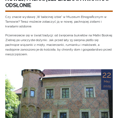
ODSŁONIE
Czy znacie wystawę „W babcinej izbie” w Muzeum Etnograficznym w
Tarnowie? Teraz możecie zobaczyć ją w nowej, pachnącej ziołami i
kwiatami odsłonie.
Przeniesiecie się w świat tradycji: od święcenia bukietów na Matki Boskiej
Zielnej po uroczyste dożynki. Jak przed laty 15 sierpnia plotło się
pachnące wiązanki z mięty, macierzanki, rumianku i makówek, a
następnie zanoszono je do kościoła, by chroniły dom i gospodarstwo przed
nieszczęściem.
22
May
2025