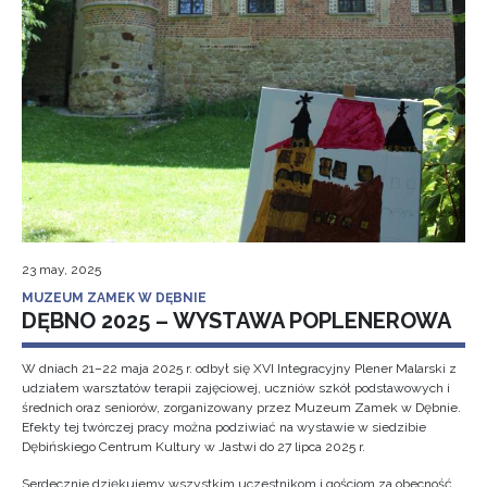
23 may, 2025
MUZEUM ZAMEK W DĘBNIE
DĘBNO 2025 – WYSTAWA POPLENEROWA
W dniach 21–22 maja 2025 r. odbył się XVI Integracyjny Plener Malarski z
udziałem warsztatów terapii zajęciowej, uczniów szkół podstawowych i
średnich oraz seniorów, zorganizowany przez Muzeum Zamek w Dębnie.
Efekty tej twórczej pracy można podziwiać na wystawie w siedzibie
Dębińskiego Centrum Kultury w Jastwi do 27 lipca 2025 r.
Serdecznie dziękujemy wszystkim uczestnikom i gościom za obecność