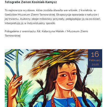
fotografie Zenon Kosiniak-Kamysz
To najnowsza wystawa, która została otwarta we wtorek, 7 kwietnia, w
Siedzibie Muzeum Ziemi Tarnowskiej. Ekspozycja opowiada o naturze i
jej trwaniu. Autorzy, oboje miłośnicy przyrody, podglądając ją na co dzień,
interpretują ją w indywidualny sposób.
Fotogaleria z wernisażu, fot: Katarzyna Małek / Muzeum Ziemi
Tarnowskiej
16
February
2026