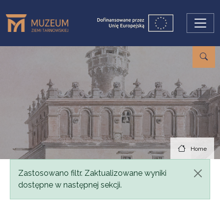
Skip to main content
Home
Status message
Zastosowano filtr. Zaktualizowane wyniki
dostępne w następnej sekcji.