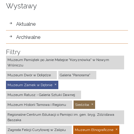
Wystawy
wystawy
Aktualne
Archiwalne
Filtry
Muzeum Pamiątek po Janie Matejce "Koryznówka" w Nowym
Wiśniczu
Muzeum Dwór w Dołędze
Galeria "Panorama"
Muzeum Zamek w Dębnie
Muzeum Ratusz - Galeria Sztuki Dawnej
Muzeum Historii Tarnowa i Regionu
Siedziba
Regionalne Centrum Edukacji o Pamięci im. gen. bryg. Zdzisława
Baszaka
Zagroda Felicji Curyłowej w Zalipiu
Muzeum Etnograficzne