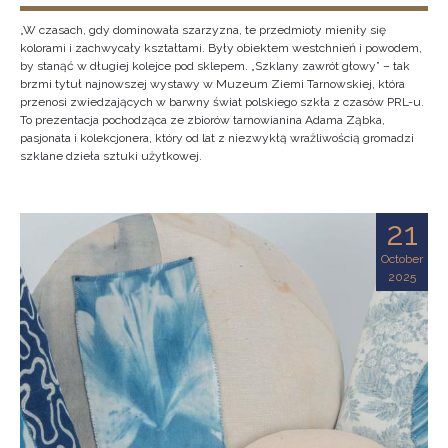
„W czasach, gdy dominowała szarzyzna, te przedmioty mieniły się
kolorami i zachwycały kształtami. Były obiektem westchnień i powodem,
by stanąć w długiej kolejce pod sklepem. „Szklany zawrót głowy” – tak
brzmi tytuł najnowszej wystawy w Muzeum Ziemi Tarnowskiej, która
przenosi zwiedzających w barwny świat polskiego szkła z czasów PRL-u.
To prezentacja pochodząca ze zbiorów tarnowianina Adama Ząbka,
pasjonata i kolekcjonera, który od lat z niezwykłą wrażliwością gromadzi
szklane dzieła sztuki użytkowej.
21
October
2025