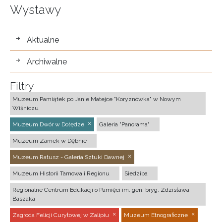
Wystawy
wystawy
Aktualne
Archiwalne
Filtry
Muzeum Pamiątek po Janie Matejce "Koryznówka" w Nowym
Wiśniczu
Muzeum Dwór w Dołędze
Galeria "Panorama"
Muzeum Zamek w Dębnie
Muzeum Ratusz - Galeria Sztuki Dawnej
Muzeum Historii Tarnowa i Regionu
Siedziba
Regionalne Centrum Edukacji o Pamięci im. gen. bryg. Zdzisława
Baszaka
Zagroda Felicji Curyłowej w Zalipiu
Muzeum Etnograficzne