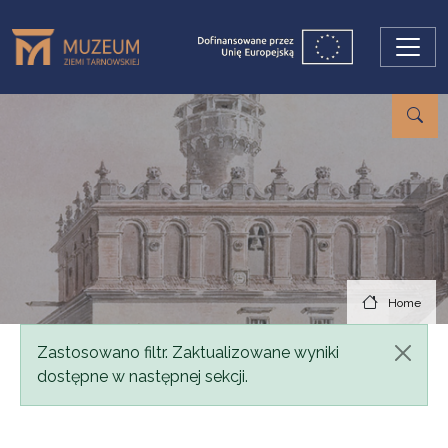
Skip to main content
Home
Status message
Zastosowano filtr. Zaktualizowane wyniki
dostępne w następnej sekcji.