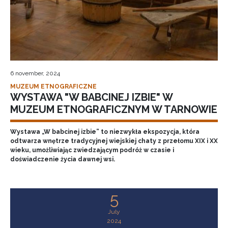
6 november, 2024
MUZEUM ETNOGRAFICZNE
WYSTAWA "W BABCINEJ IZBIE" W
MUZEUM ETNOGRAFICZNYM W TARNOWIE
Wystawa „W babcinej izbie” to niezwykła ekspozycja, która
odtwarza wnętrze tradycyjnej wiejskiej chaty z przełomu XIX i XX
wieku, umożliwiając zwiedzającym podróż w czasie i
doświadczenie życia dawnej wsi.
5
July
2024