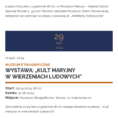
5 lipca 2024 roku, o godzinie 18.00, w Muzeum Ratusz – Galeria Sztuki
Dawnej (Rynek 1, 33-100 Tarnów), oddziale Muzeum Ziemi Tarnowskiej,
odbędzie się wernisaż wystawy czasowej pt. „Artefakty historyczne”.
29
April
2024
17 april, 2024
MUZEUM ETNOGRAFICZNE
WYSTAWA: „KULT MARYJNY
W WIERZENIACH LUDOWYCH”
Start:
29.04.2024, 18:00
Koniec:
31.08.2024
Miejsce:
Muzeum Etnograficzne, Tarnów, ul. Krakowska 10
29 kwietnia 2024 roku o godzinie 18:00 nastąpi otwarcie wystawy: „Kult
maryjny w wierzeniach ludowych”.