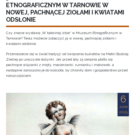
ETNOGRAFICZNYM W TARNOWIE W
NOWEJ, PACHNĄCEJ ZIOŁAMI I KWIATAMI
ODSŁONIE
Czy znacie wystawę „W babcinej izbie” w Muzeum Etnograficznym w
Tarnowie? Teraz możecie zobaczyć ją w nowej, pachnącej ziołami i
kwiatami odsłonie.
Przeniesiecie się w świat tradycji: od święcenia bukietów na Matki Boskiej
Zielnej po uroczyste dożynki. Jak przed laty 15 sierpnia plotło się
pachnące wiązanki z mięty, macierzanki, rumianku i makówek, a
następnie zanoszono je do kościoła, by chroniły dom i gospodarstwo przed
nieszczęściem.
6
June
2025