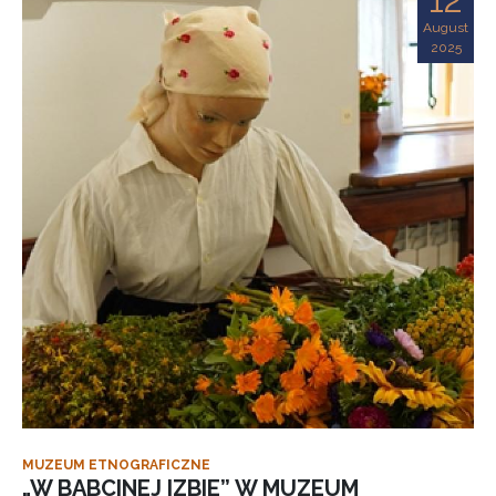
August
2025
MUZEUM ETNOGRAFICZNE
„W BABCINEJ IZBIE” W MUZEUM