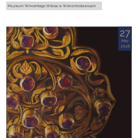
Muzeum Wincentego Witosa w Wierzchosławicach
27
May
2026