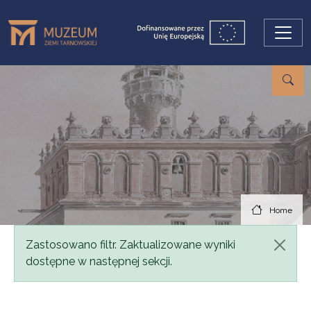
Skip to main content
Home
Status message
Zastosowano filtr. Zaktualizowane wyniki
dostępne w następnej sekcji.