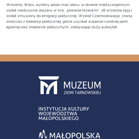
Wincenty Witos, wybitny polski mąż stanu, w okresie międzywojennym
został niesłusznie skazany w tzw. „procesie brzeskim”. 28 września 1933 r.
został zmuszony do emigracji politycznej. Wybrał Czechosłowację, znaną
wówczas z tolerancji politycznej, gdzie uzyskał wsparcie czeskiej partii
agrarnej oraz środowisk politycznych, zdobywając duży autorytet.