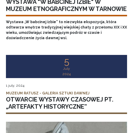
WYSTAWA "W BABCINEJ IZBIE" W
MUZEUM ETNOGRAFICZNYM W TARNOWIE
Wystawa „W babcinej izbie” to niezwykła ekspozycja, która
odtwarza wnętrze tradycyjnej wiejskiej chaty z przełomu XIX i XX
wieku, umożliwiając zwiedzającym podróż w czasie i
doświadczenie życia dawnej wsi.
5
July
2024
1 july, 2024
MUZEUM RATUSZ - GALERIA SZTUKI DAWNEJ
OTWARCIE WYSTAWY CZASOWEJ PT.
„ARTEFAKTY HISTORYCZNE”