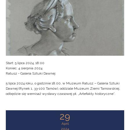
Start: 5 lipca 2024, 18:00
Koniec: 4 sierpnia 2024
Ratusz - Galeria Sztuki Dawnej
5 lipca 2024 roku, o godzinie 18.00, w Muzeum Ratusz – Galeria Sztuki
Dawnej (Rynek 1, 33-100 Tarnów), oddziale Muzeum Ziemi Tarnowskiej,
odbędzie się wernisaż wystawy czasowej pt. „Artefakty historyczne”.
29
April
2024