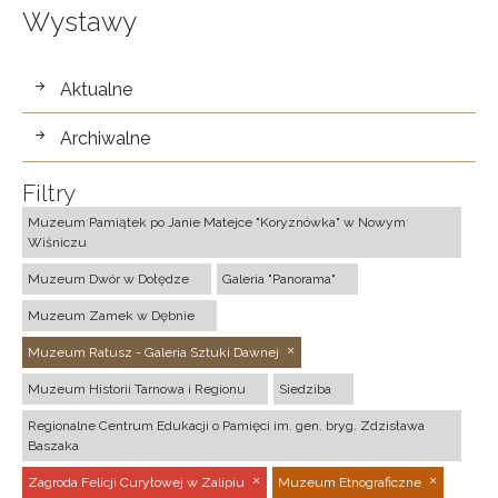
Wystawy
wystawy
Aktualne
Archiwalne
Filtry
Muzeum Pamiątek po Janie Matejce "Koryznówka" w Nowym
Wiśniczu
Muzeum Dwór w Dołędze
Galeria "Panorama"
Muzeum Zamek w Dębnie
Muzeum Ratusz - Galeria Sztuki Dawnej
Muzeum Historii Tarnowa i Regionu
Siedziba
Regionalne Centrum Edukacji o Pamięci im. gen. bryg. Zdzisława
Baszaka
Zagroda Felicji Curyłowej w Zalipiu
Muzeum Etnograficzne