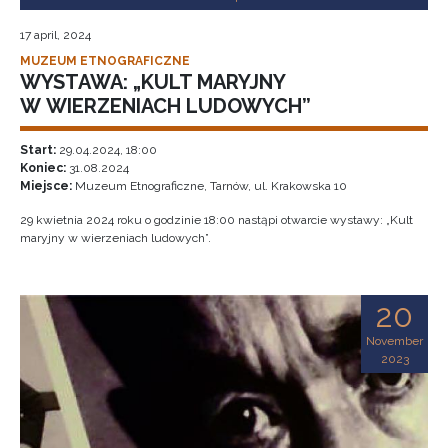
17 april, 2024
MUZEUM ETNOGRAFICZNE
WYSTAWA: „KULT MARYJNY
W WIERZENIACH LUDOWYCH”
Start:
29.04.2024, 18:00
Koniec:
31.08.2024
Miejsce:
Muzeum Etnograficzne, Tarnów, ul. Krakowska 10
29 kwietnia 2024 roku o godzinie 18:00 nastąpi otwarcie wystawy: „Kult
maryjny w wierzeniach ludowych”.
20
November
2023