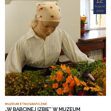
August
2025
MUZEUM ETNOGRAFICZNE
„W BABCINEJ IZBIE” W MUZEUM