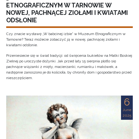
ETNOGRAFICZNYM W TARNOWIE W
NOWEJ, PACHNĄCEJ ZIOŁAMI I KWIATAMI
ODSŁONIE
Czy znacie wystawę „W babcinej izbie” w Muzeum Etnograficznym w
Tarnowie? Teraz możecie zobaczyć ją w nowej, pachnącej ziołami i
kwiatami odsłonie.
Przeniesiecie się w świat tradycji: od święcenia bukietów na Matki Boskiej
Zielnej po uroczyste dożynki. Jak przed laty 15 sierpnia plotło się
pachnące wiązanki z mięty, macierzanki, rumianku i makówek, a
następnie zanoszono je do kościoła, by chroniły dom i gospodarstwo przed
nieszczęściem.
6
June
2025