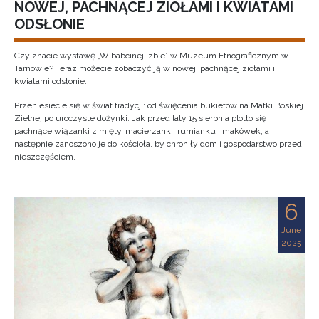
NOWEJ, PACHNĄCEJ ZIOŁAMI I KWIATAMI
ODSŁONIE
Czy znacie wystawę „W babcinej izbie” w Muzeum Etnograficznym w
Tarnowie? Teraz możecie zobaczyć ją w nowej, pachnącej ziołami i
kwiatami odsłonie.
Przeniesiecie się w świat tradycji: od święcenia bukietów na Matki Boskiej
Zielnej po uroczyste dożynki. Jak przed laty 15 sierpnia plotło się
pachnące wiązanki z mięty, macierzanki, rumianku i makówek, a
następnie zanoszono je do kościoła, by chroniły dom i gospodarstwo przed
nieszczęściem.
6
June
2025