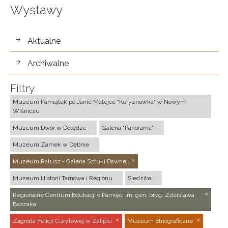
Wystawy
wystawy
Aktualne
Archiwalne
Filtry
Muzeum Pamiątek po Janie Matejce "Koryznówka" w Nowym
Wiśniczu
Muzeum Dwór w Dołędze
Galeria "Panorama"
Muzeum Zamek w Dębnie
Muzeum Ratusz - Galeria Sztuki Dawnej
Muzeum Historii Tarnowa i Regionu
Siedziba
Regionalne Centrum Edukacji o Pamięci im. gen. bryg. Zdzisława
Baszaka
Zagroda Felicji Curyłowej w Zalipiu
Muzeum Etnograficzne