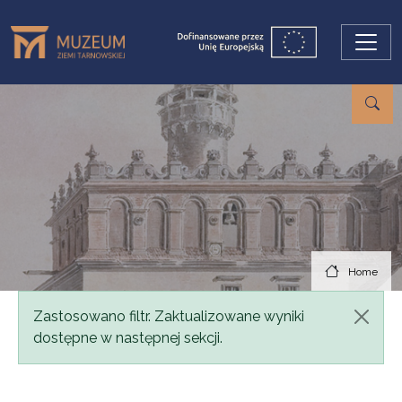
Skip to main content
Home
Status message
Zastosowano filtr. Zaktualizowane wyniki
dostępne w następnej sekcji.