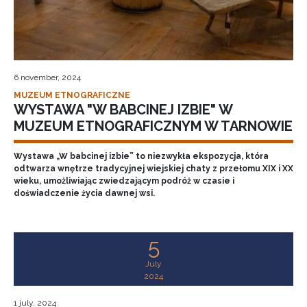
6 november, 2024
MUZEUM ETNOGRAFICZNE
WYSTAWA "W BABCINEJ IZBIE" W
MUZEUM ETNOGRAFICZNYM W TARNOWIE
Wystawa „W babcinej izbie” to niezwykła ekspozycja, która
odtwarza wnętrze tradycyjnej wiejskiej chaty z przełomu XIX i XX
wieku, umożliwiając zwiedzającym podróż w czasie i
doświadczenie życia dawnej wsi.
5
July
2024
1 july, 2024