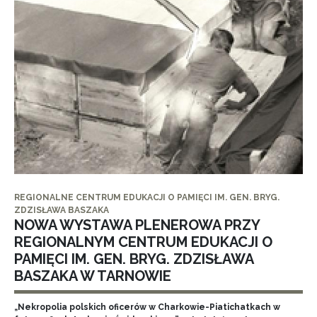
REGIONALNE CENTRUM EDUKACJI O PAMIĘCI IM. GEN. BRYG.
ZDZISŁAWA BASZAKA
NOWA WYSTAWA PLENEROWA PRZY
REGIONALNYM CENTRUM EDUKACJI O
PAMIĘCI IM. GEN. BRYG. ZDZISŁAWA
BASZAKA W TARNOWIE
„Nekropolia polskich oficerów w Charkowie-Piatichatkach w