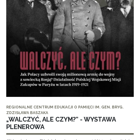
REGIONALNE CENTRUM EDUKACJI O PAMIĘCI IM. GEN. BRYG.
ZDZISŁAWA BASZAKA
„WALCZYĆ, ALE CZYM?” - WYSTAWA
PLENEROWA