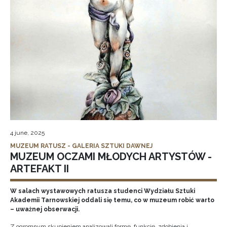
4 june, 2025
MUZEUM RATUSZ - GALERIA SZTUKI DAWNEJ
MUZEUM OCZAMI MŁODYCH ARTYSTÓW -
ARTEFAKT II
W salach wystawowych ratusza studenci Wydziału Sztuki
Akademii Tarnowskiej oddali się temu, co w muzeum robić warto
– uważnej obserwacji.
Z ogromnym skupieniem analizowali formę, funkcję, zdobienia i