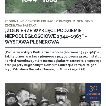
REGIONALNE CENTRUM EDUKACJI O PAMIĘCI IM. GEN. BRYG.
ZDZISŁAWA BASZAKA
„ŻOŁNIERZE WYKLĘCI. PODZIEMIE
NIEPODLEGŁOŚCIOWE 1944–1963” -
WYSTAWA PLENEROWA
„Żołnierze wyklęci. Podziemie niepodległościowe 1944–1963” –
taki tytuł nosi wystawa plenerowa przygotowana przez Instytut
Pamięci Narodowej, którą można oglądać w Tarnowie. Ekspozycja
stanęła przy Regionalnym Centrum Edukacji o Pamięci im. gen.
bryg. Zdzisława Baszaka (Tarnów, ul. Mościckiego 27A).
30
December
2025