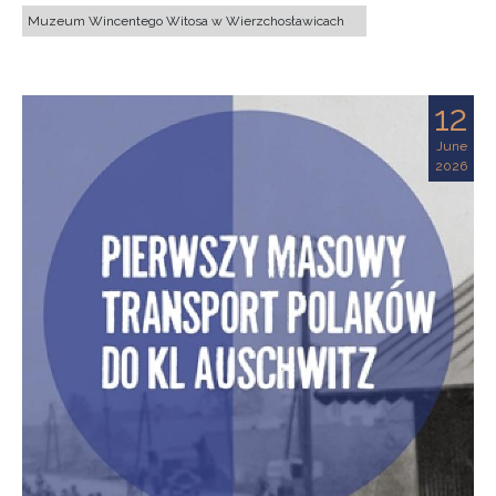
Muzeum Wincentego Witosa w Wierzchosławicach
12
June
2026