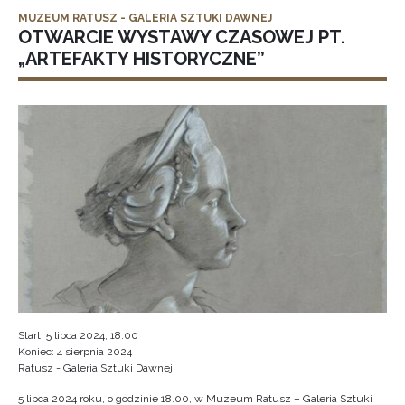
MUZEUM RATUSZ - GALERIA SZTUKI DAWNEJ
OTWARCIE WYSTAWY CZASOWEJ PT.
„ARTEFAKTY HISTORYCZNE”
Start: 5 lipca 2024, 18:00
Koniec: 4 sierpnia 2024
Ratusz - Galeria Sztuki Dawnej
5 lipca 2024 roku, o godzinie 18.00, w Muzeum Ratusz – Galeria Sztuki