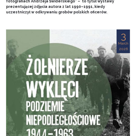
fotografiach Andrzeja Świderskiego” – to tytuł wystawy
prezentującej zdjęcia autora z lat 1990–1991, kiedy
uczestniczył w odkrywaniu grobów polskich oficerów.
3
March
2026