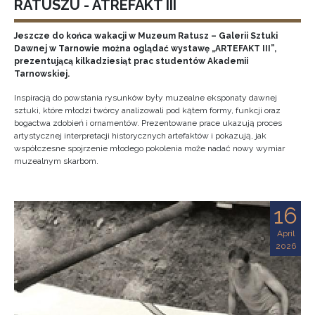
RATUSZU - ATREFAKT III
Jeszcze do końca wakacji w Muzeum Ratusz – Galerii Sztuki
Dawnej w Tarnowie można oglądać wystawę „ARTEFAKT III”,
prezentującą kilkadziesiąt prac studentów Akademii
Tarnowskiej.
Inspiracją do powstania rysunków były muzealne eksponaty dawnej
sztuki, które młodzi twórcy analizowali pod kątem formy, funkcji oraz
bogactwa zdobień i ornamentów. Prezentowane prace ukazują proces
artystycznej interpretacji historycznych artefaktów i pokazują, jak
współczesne spojrzenie młodego pokolenia może nadać nowy wymiar
muzealnym skarbom.
16
April
2026