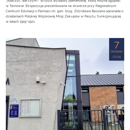
„Walczyć, ale czym?” to tytuł wystawy plenerowej, którą można oglądać
w Tarnowie. Ekspozycja prezentowana na skwerze przy Regionalnym
Centrum Edukacji o Pamięci im. gen. bryg. Zdzisława Baszaka opowiada o
działaniach Polskiej Wojskowej Misji Zakupów w Paryżu, funkcjonującej
w latach 1919–1921.
7
October
2025