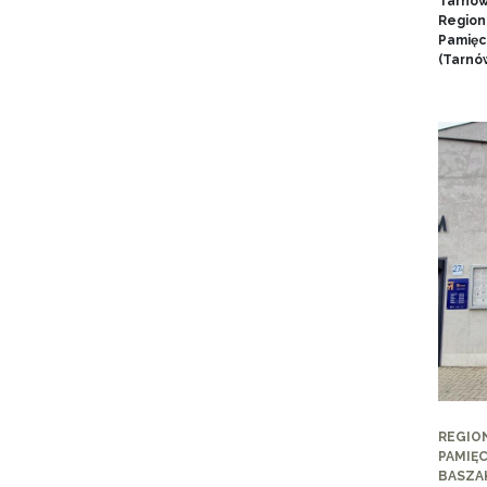
Tarnow
Region
Pamięci
(Tarnów
REGIO
PAMIĘC
BASZA