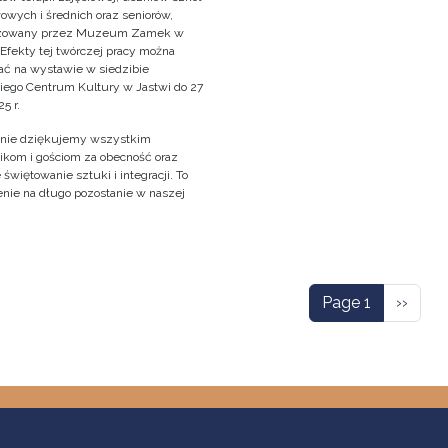
owych i średnich oraz seniorów,
izowany przez Muzeum Zamek w
 Efekty tej twórczej pracy można
ać na wystawie w siedzibie
iego Centrum Kultury w Jastwi do 27
5 r.
nie dziękujemy wszystkim
ikom i gościom za obecność oraz
świętowanie sztuki i integracji. To
nie na długo pozostanie w naszej
!
ation
Next p
Page 1
››