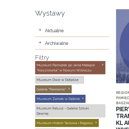
Wystawy
wystawy
Aktualne
Archiwalne
Filtry
Muzeum Pamiątek po Janie Matejce
"Koryznówka" w Nowym Wiśniczu
Muzeum Dwór w Dołędze
Galeria "Panorama"
REGIO
PAMIĘC
Muzeum Zamek w Dębnie
BASZA
PIE
Muzeum Ratusz - Galeria Sztuki
Dawnej
TRA
KL 
Muzeum Historii Tarnowa i Regionu