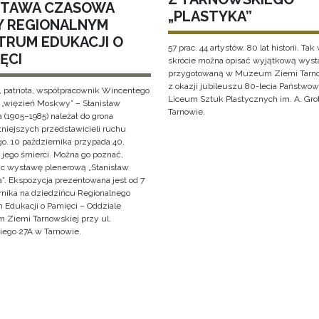
TAWA CZASOWA
„PLASTYKA”
Y REGIONALNYM
TRUM EDUKACJI O
57 prac. 44 artystów. 80 lat historii. Tak
ĘCI
skrócie można opisać wyjątkową wys
przygotowaną w Muzeum Ziemi Tarno
z okazji jubileuszu 80-lecia Państwo
, patriota, współpracownik Wincentego
Liceum Sztuk Plastycznych im. A. Gro
i „więzień Moskwy” – Stanisław
Tarnowie.
 (1905–1985) należał do grona
tniejszych przedstawicieli ruchu
o. 10 października przypada 40.
 jego śmierci. Można go poznać,
ąc wystawę plenerową „Stanisław
”. Ekspozycja prezentowana jest od 7
rnika na dziedzińcu Regionalnego
 Edukacji o Pamięci – Oddziale
Ziemi Tarnowskiej przy ul.
iego 27A w Tarnowie.