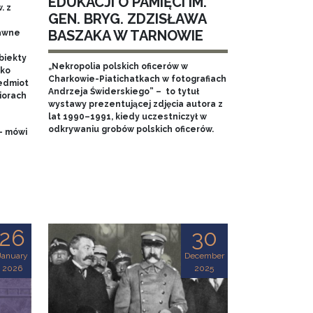
EDUKACJI O PAMIĘCI IM.
. z
GEN. BRYG. ZDZISŁAWA
BASZAKA W TARNOWIE
dawne
biekty
„Nekropolia polskich oficerów w
ako
Charkowie-Piatichatkach w fotografiach
edmiot
Andrzeja Świderskiego” – to tytuł
iorach
wystawy prezentującej zdjęcia autora z
lat 1990–1991, kiedy uczestniczył w
odkrywaniu grobów polskich oficerów.
- mówi
26
30
January
December
2026
2025