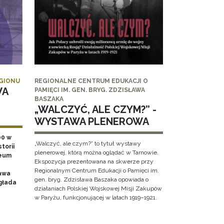
EGIONU
REGIONALNE CENTRUM EDUKACJI O
WA
PAMIĘCI IM. GEN. BRYG. ZDZISŁAWA
BASZAKA
„WALCZYĆ, ALE CZYM?” -
WYSTAWA PLENEROWA
00 w
„Walczyć, ale czym?” to tytuł wystawy
torii
plenerowej, którą można oglądać w Tarnowie.
zeum
Ekspozycja prezentowana na skwerze przy
Regionalnym Centrum Edukacji o Pamięci im.
awa
gen. bryg. Zdzisława Baszaka opowiada o
głada
działaniach Polskiej Wojskowej Misji Zakupów
w Paryżu, funkcjonującej w latach 1919–1921.