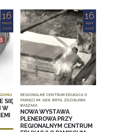
16
16
March
April
2026
2026
EGIONU
REGIONALNE CENTRUM EDUKACJI O
E SIĘ
PAMIĘCI IM. GEN. BRYG. ZDZISŁAWA
BASZAKA
I W
NOWA WYSTAWA
EMI
PLENEROWA PRZY
REGIONALNYM CENTRUM