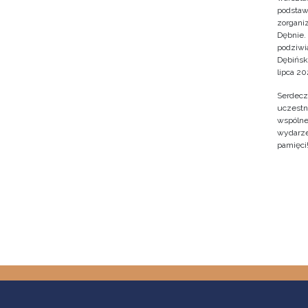
podstaw
zorgan
Dębnie.
podziwi
Dębińsk
lipca 202
Serdecz
uczestn
wspólne 
wydarze
pamięci
Pagin