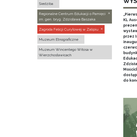
WYS
Siedziba
Regionalne Centrum Edukacji o Pamięci
„Pierw
im. gen. bryg. Zdzisława Baszaka
KL Aus
prezen
Zagroda Felicji Curyłowej w Zalipiu
wystaw
przez I
Muzeum Etnograficzne
inaugur
czerwca
Muzeum Wincentego Witosa w
budynk
Wierzchosławicach
Edukacj
Zdzisł
Mościc
dostęp
do końc