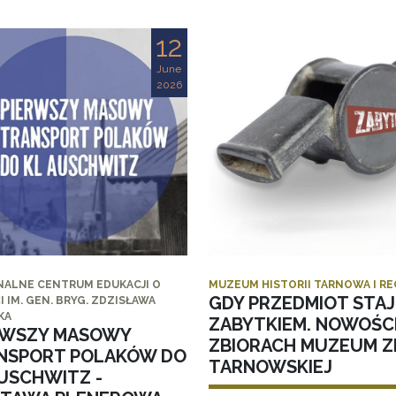
12
June
2026
NALNE CENTRUM EDUKACJI O
MUZEUM HISTORII TARNOWA I R
GDY PRZEDMIOT STAJ
I IM. GEN. BRYG. ZDZISŁAWA
KA
ZABYTKIEM. NOWOŚC
RWSZY MASOWY
ZBIORACH MUZEUM ZI
NSPORT POLAKÓW DO
TARNOWSKIEJ
AUSCHWITZ -