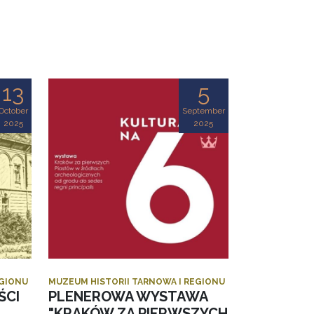
13
5
October
September
2025
2025
EGIONU
MUZEUM HISTORII TARNOWA I REGIONU
ŚCI
PLENEROWA WYSTAWA
"KRAKÓW ZA PIERWSZYCH