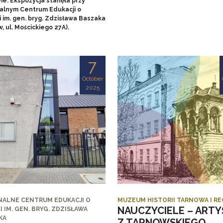
ie. Ekspozycja stanęła przy
alnym Centrum Edukacji o
 im. gen. bryg. Zdzisława Baszaka
, ul. Mościckiego 27A).
7
October
2025
NALNE CENTRUM EDUKACJI O
MUZEUM HISTORII TARNOWA I R
NAUCZYCIELE – ARTY
I IM. GEN. BRYG. ZDZISŁAWA
KA
Z TARNOWSKIEGO