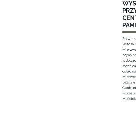
WYS
PRZ
CEN
PAMI
Prawnik
Witosa 
Mierzwa
najwybi
ludoweg
rocznica
oglądaj
Mierzwa
paździe
Centrum
Muzeum 
Mościck