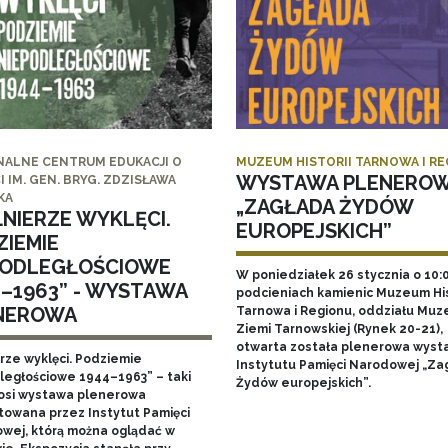
NALNE CENTRUM EDUKACJI O
MUZEUM HISTORII TARNOWA I R
WYSTAWA PLENERO
I IM. GEN. BRYG. ZDZISŁAWA
KA
„ZAGŁADA ŻYDÓW
ŁNIERZE WYKLĘCI.
EUROPEJSKICH”
ZIEMIE
PODLEGŁOŚCIOWE
W poniedziałek 26 stycznia o 10:
4–1963” - WYSTAWA
podcieniach kamienic Muzeum His
NEROWA
Tarnowa i Regionu, oddziału Mu
Ziemi Tarnowskiej (Rynek 20-21),
otwarta została plenerowa wyst
erze wyklęci. Podziemie
Instytutu Pamięci Narodowej „Za
ległościowe 1944–1963” – taki
Żydów europejskich”.
nosi wystawa plenerowa
towana przez Instytut Pamięci
wej, którą można oglądać w