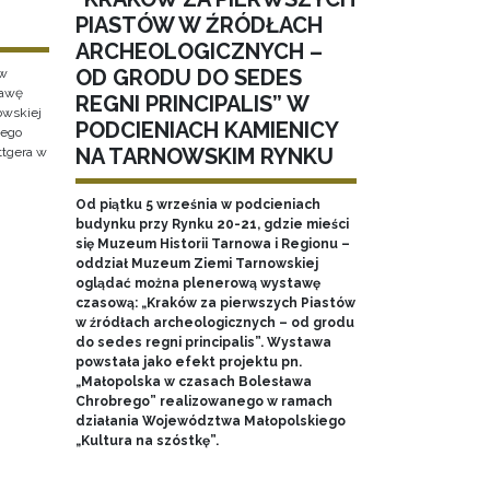
PIASTÓW W ŹRÓDŁACH
ARCHEOLOGICZNYCH –
OD GRODU DO SEDES
 w
tawę
REGNI PRINCIPALIS” W
wskiej
PODCIENIACH KAMIENICY
wego
NA TARNOWSKIM RYNKU
ttgera w
Od piątku 5 września w podcieniach
budynku przy Rynku 20-21, gdzie mieści
się Muzeum Historii Tarnowa i Regionu –
oddział Muzeum Ziemi Tarnowskiej
oglądać można plenerową wystawę
czasową: „Kraków za pierwszych Piastów
w źródłach archeologicznych – od grodu
do sedes regni principalis”. Wystawa
powstała jako efekt projektu pn.
„Małopolska w czasach Bolesława
Chrobrego” realizowanego w ramach
działania Województwa Małopolskiego
„Kultura na szóstkę”.