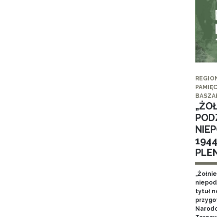
REGIO
PAMIĘC
BASZA
„ŻO
POD
NIE
194
PLE
„Żołni
niepod
tytuł 
przygo
Narodo