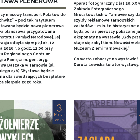
TAWA PLENEROWA
Aparat fotograficzny z lat 20. XX w
Zakładu Fotograficznego
szy masowy transport Polaków do
Mroczkowskich w Tarnowie czy 
chwitz” – pod takim tytułem
szyldy reklamowe tarnowskich
towana będzie nowa plenerowa
zakładów – m.in. te historyczne o
a planszowa przygotowana
będą po raz pierwszy pokazane j
nstytut Pamięci Narodowej. Jej
eksponaty na wystawie „Gdy prz
acja odbyła się w piątek, 12
staje się zabytkiem. Nowości w zb
 2026 r. o godz. 12:00 przy
Muzeum Ziemi Tarnowskiej.”
u Regionalnego Centrum
Co warto zobaczyć na wystawie? 
i o Pamięci im. gen. bryg.
Dorota Lewicka kurator wystawy.
awa Baszaka w Tarnowie (ul.
kiego 27A). Wystawa będzie
na dla zwiedzających bezpłatnie
a sierpnia 2026 roku.
3
March
2026