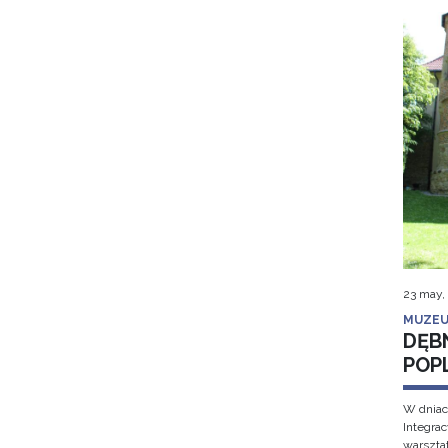
23 may,
MUZEU
DĘB
POP
W dniac
Integra
warsztat