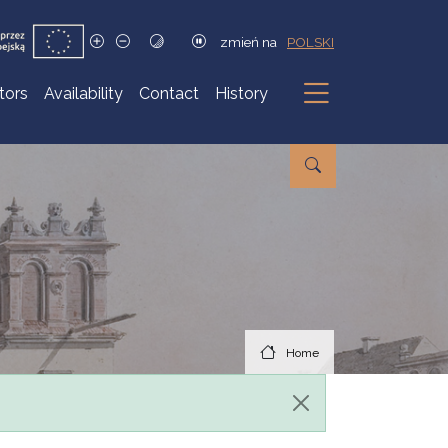
zmień na
POLSKI
itors
Availability
Contact
History
Submenu
Home