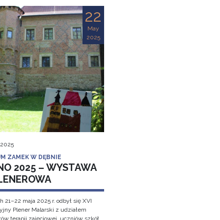
22
May
2025
 2025
M ZAMEK W DĘBNIE
NO 2025 – WYSTAWA
LENEROWA
h 21–22 maja 2025 r. odbył się XVI
cyjny Plener Malarski z udziałem
ów terapii zajęciowej, uczniów szkół