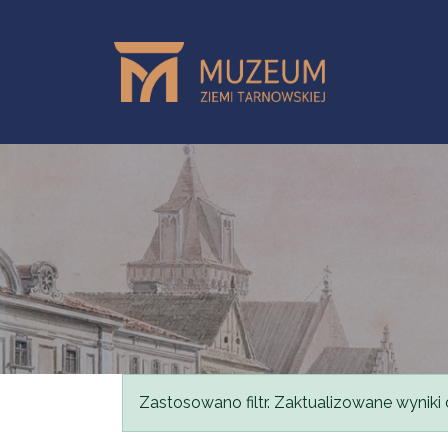
Skip to main content
Status message
Zastosowano filtr. Zaktualizowane wyniki 