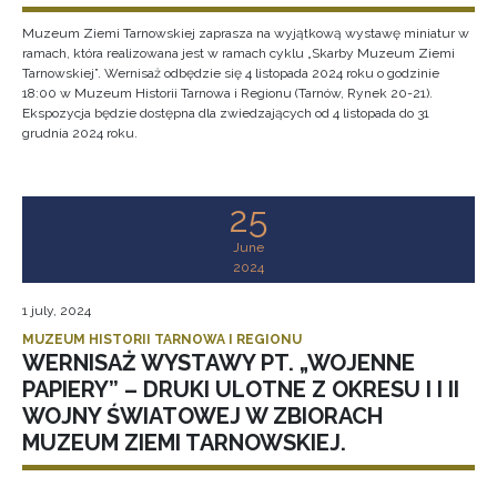
Muzeum Ziemi Tarnowskiej zaprasza na wyjątkową wystawę miniatur w
ramach, która realizowana jest w ramach cyklu „Skarby Muzeum Ziemi
Tarnowskiej”. Wernisaż odbędzie się 4 listopada 2024 roku o godzinie
18:00 w Muzeum Historii Tarnowa i Regionu (Tarnów, Rynek 20-21).
Ekspozycja będzie dostępna dla zwiedzających od 4 listopada do 31
grudnia 2024 roku.
25
June
2024
1 july, 2024
MUZEUM HISTORII TARNOWA I REGIONU
WERNISAŻ WYSTAWY PT. „WOJENNE
PAPIERY” – DRUKI ULOTNE Z OKRESU I I II
WOJNY ŚWIATOWEJ W ZBIORACH
MUZEUM ZIEMI TARNOWSKIEJ.