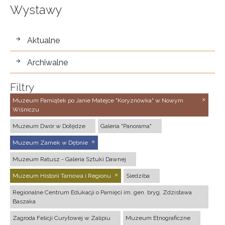
Wystawy
wystawy
Aktualne
Archiwalne
Filtry
Muzeum Pamiątek po Janie Matejce "Koryznówka" w Nowym
Wiśniczu
Muzeum Dwór w Dołędze
Galeria "Panorama"
Muzeum Zamek w Dębnie
Muzeum Ratusz - Galeria Sztuki Dawnej
Muzeum Historii Tarnowa i Regionu
Siedziba
Regionalne Centrum Edukacji o Pamięci im. gen. bryg. Zdzisława
Baszaka
Zagroda Felicji Curyłowej w Zalipiu
Muzeum Etnograficzne