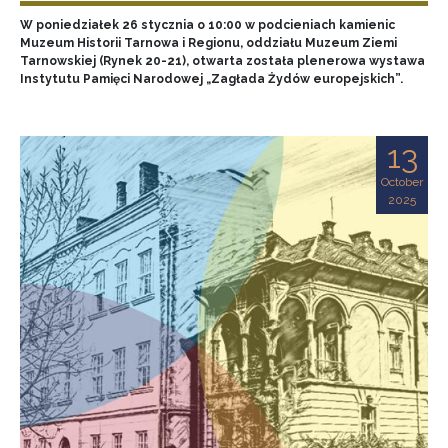
W poniedziałek 26 stycznia o 10:00 w podcieniach kamienic
Muzeum Historii Tarnowa i Regionu, oddziału Muzeum Ziemi
Tarnowskiej (Rynek 20-21), otwarta została plenerowa wystawa
Instytutu Pamięci Narodowej „Zagłada Żydów europejskich”.
13
October
2025