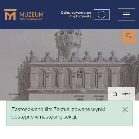
Skip to main content
Home
Status message
Zastosowano filtr. Zaktualizowane wyniki
dostępne w następnej sekcji.