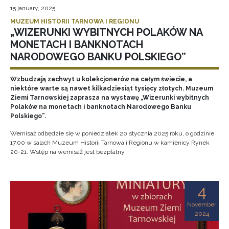
15 january, 2025
MUZEUM HISTORII TARNOWA I REGIONU
„WIZERUNKI WYBITNYCH POLAKÓW NA
MONETACH I BANKNOTACH
NARODOWEGO BANKU POLSKIEGO”
Wzbudzają zachwyt u kolekcjonerów na całym świecie, a
niektóre warte są nawet kilkadziesiąt tysięcy złotych. Muzeum
Ziemi Tarnowskiej zaprasza na wystawę „Wizerunki wybitnych
Polaków na monetach i banknotach Narodowego Banku
Polskiego”.
Wernisaż odbędzie się w poniedziałek 20 stycznia 2025 roku, o godzinie
17.00 w salach Muzeum Historii Tarnowa i Regionu w kamienicy Rynek
20-21. Wstęp na wernisaż jest bezpłatny.
4
November
2024