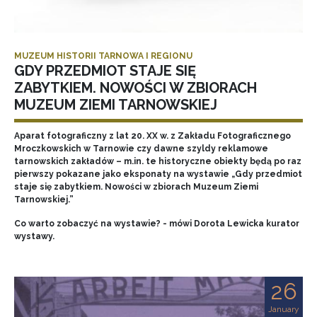
MUZEUM HISTORII TARNOWA I REGIONU
GDY PRZEDMIOT STAJE SIĘ
ZABYTKIEM. NOWOŚCI W ZBIORACH
MUZEUM ZIEMI TARNOWSKIEJ
Aparat fotograficzny z lat 20. XX w. z Zakładu Fotograficznego
Mroczkowskich w Tarnowie czy dawne szyldy reklamowe
tarnowskich zakładów – m.in. te historyczne obiekty będą po raz
pierwszy pokazane jako eksponaty na wystawie „Gdy przedmiot
staje się zabytkiem. Nowości w zbiorach Muzeum Ziemi
Tarnowskiej.”
Co warto zobaczyć na wystawie? - mówi Dorota Lewicka kurator
wystawy.
26
January