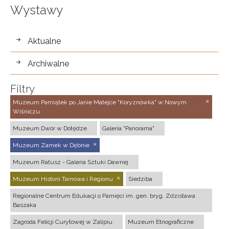
Wystawy
wystawy
Aktualne
Archiwalne
Filtry
Muzeum Pamiątek po Janie Matejce "Koryznówka" w Nowym
Wiśniczu
Muzeum Dwór w Dołędze
Galeria "Panorama"
Muzeum Zamek w Dębnie
Muzeum Ratusz - Galeria Sztuki Dawnej
Muzeum Historii Tarnowa i Regionu
Siedziba
Regionalne Centrum Edukacji o Pamięci im. gen. bryg. Zdzisława
Baszaka
Zagroda Felicji Curyłowej w Zalipiu
Muzeum Etnograficzne