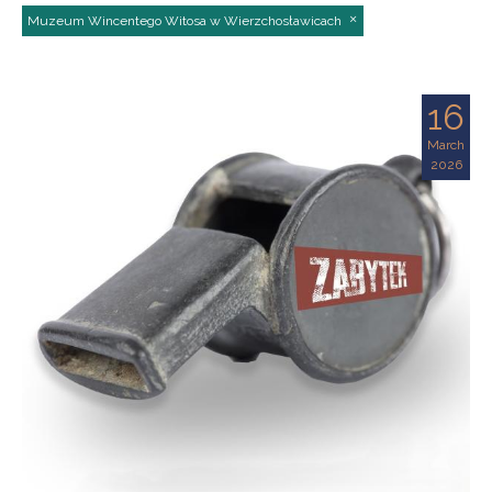
Muzeum Wincentego Witosa w Wierzchosławicach
16
March
2026