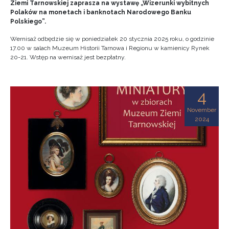
Ziemi Tarnowskiej zaprasza na wystawę „Wizerunki wybitnych
Polaków na monetach i banknotach Narodowego Banku
Polskiego”.
Wernisaż odbędzie się w poniedziałek 20 stycznia 2025 roku, o godzinie
17.00 w salach Muzeum Historii Tarnowa i Regionu w kamienicy Rynek
20-21. Wstęp na wernisaż jest bezpłatny.
4
November
2024