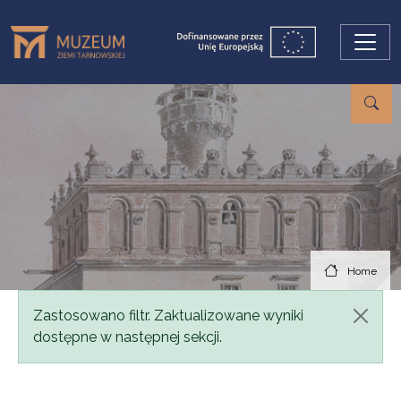
Skip to main content
Home
Status message
Zastosowano filtr. Zaktualizowane wyniki
dostępne w następnej sekcji.