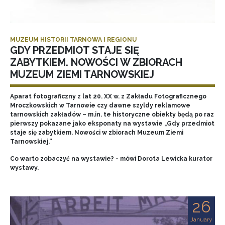
MUZEUM HISTORII TARNOWA I REGIONU
GDY PRZEDMIOT STAJE SIĘ
ZABYTKIEM. NOWOŚCI W ZBIORACH
MUZEUM ZIEMI TARNOWSKIEJ
Aparat fotograficzny z lat 20. XX w. z Zakładu Fotograficznego
Mroczkowskich w Tarnowie czy dawne szyldy reklamowe
tarnowskich zakładów – m.in. te historyczne obiekty będą po raz
pierwszy pokazane jako eksponaty na wystawie „Gdy przedmiot
staje się zabytkiem. Nowości w zbiorach Muzeum Ziemi
Tarnowskiej.”
Co warto zobaczyć na wystawie? - mówi Dorota Lewicka kurator
wystawy.
26
January