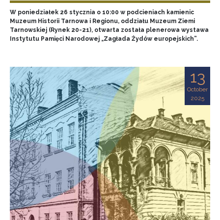
W poniedziałek 26 stycznia o 10:00 w podcieniach kamienic
Muzeum Historii Tarnowa i Regionu, oddziału Muzeum Ziemi
Tarnowskiej (Rynek 20-21), otwarta została plenerowa wystawa
Instytutu Pamięci Narodowej „Zagłada Żydów europejskich”.
13
October
2025