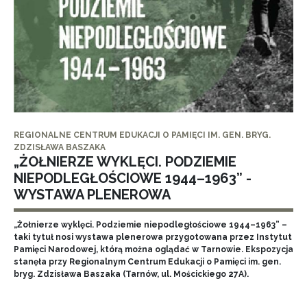
REGIONALNE CENTRUM EDUKACJI O PAMIĘCI IM. GEN. BRYG.
ZDZISŁAWA BASZAKA
„ŻOŁNIERZE WYKLĘCI. PODZIEMIE
NIEPODLEGŁOŚCIOWE 1944–1963” -
WYSTAWA PLENEROWA
„Żołnierze wyklęci. Podziemie niepodległościowe 1944–1963” –
taki tytuł nosi wystawa plenerowa przygotowana przez Instytut
Pamięci Narodowej, którą można oglądać w Tarnowie. Ekspozycja
stanęła przy Regionalnym Centrum Edukacji o Pamięci im. gen.
bryg. Zdzisława Baszaka (Tarnów, ul. Mościckiego 27A).