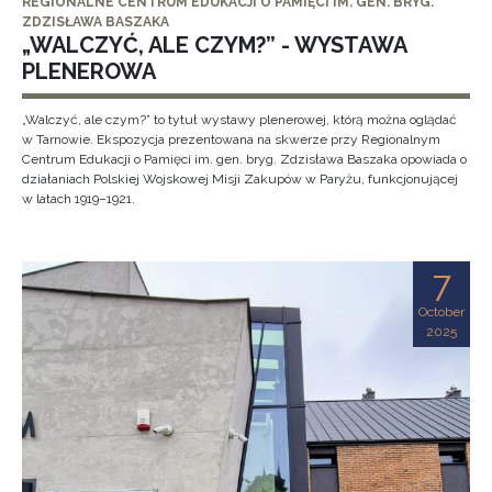
REGIONALNE CENTRUM EDUKACJI O PAMIĘCI IM. GEN. BRYG.
ZDZISŁAWA BASZAKA
„WALCZYĆ, ALE CZYM?” - WYSTAWA
PLENEROWA
„Walczyć, ale czym?” to tytuł wystawy plenerowej, którą można oglądać
w Tarnowie. Ekspozycja prezentowana na skwerze przy Regionalnym
Centrum Edukacji o Pamięci im. gen. bryg. Zdzisława Baszaka opowiada o
działaniach Polskiej Wojskowej Misji Zakupów w Paryżu, funkcjonującej
w latach 1919–1921.
7
October
2025