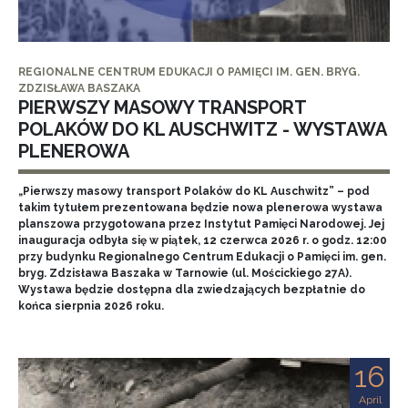
REGIONALNE CENTRUM EDUKACJI O PAMIĘCI IM. GEN. BRYG.
ZDZISŁAWA BASZAKA
PIERWSZY MASOWY TRANSPORT
POLAKÓW DO KL AUSCHWITZ - WYSTAWA
PLENEROWA
„Pierwszy masowy transport Polaków do KL Auschwitz” – pod
takim tytułem prezentowana będzie nowa plenerowa wystawa
planszowa przygotowana przez Instytut Pamięci Narodowej. Jej
inauguracja odbyła się w piątek, 12 czerwca 2026 r. o godz. 12:00
przy budynku Regionalnego Centrum Edukacji o Pamięci im. gen.
bryg. Zdzisława Baszaka w Tarnowie (ul. Mościckiego 27A).
Wystawa będzie dostępna dla zwiedzających bezpłatnie do
końca sierpnia 2026 roku.
16
April