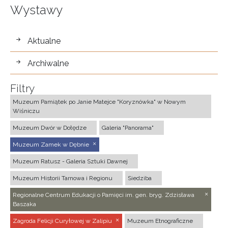
Wystawy
wystawy
Aktualne
Archiwalne
Filtry
Muzeum Pamiątek po Janie Matejce "Koryznówka" w Nowym
Wiśniczu
Muzeum Dwór w Dołędze
Galeria "Panorama"
Muzeum Zamek w Dębnie
Muzeum Ratusz - Galeria Sztuki Dawnej
Muzeum Historii Tarnowa i Regionu
Siedziba
Regionalne Centrum Edukacji o Pamięci im. gen. bryg. Zdzisława
Baszaka
Zagroda Felicji Curyłowej w Zalipiu
Muzeum Etnograficzne