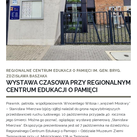
REGIONALNE CENTRUM EDUKACJI O PAMIĘCI IM. GEN. BRYG.
ZDZISŁAWA BASZAKA
WYSTAWA CZASOWA PRZY REGIONALNYM
CENTRUM EDUKACJI O PAMIĘCI
Prawnik, patriota, współpracownik Wincentego Witosa i „więzień Moskwy”
– Stanisław Mierzwa (1905–1985) należał do grona najwybitniejszych
przedstawicieli ruchu ludowego. 10 października przypada 40. rocznica
jego śmierci. Można go poznać, oglądając wystawę plenerową „Stanisław
Mierzwa”. Ekspozycja prezentowana jest od 7 października na dziedzińcu
Regionalnego Centrum Edukacji o Pamięci – Oddziale Muzeum Ziemi
Tarnowskiej przy ul. Mościckiego 27A w Tarnowie.