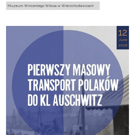
Muzeum Wincentego Witosa w Wierzchosławicach
12
June
2026