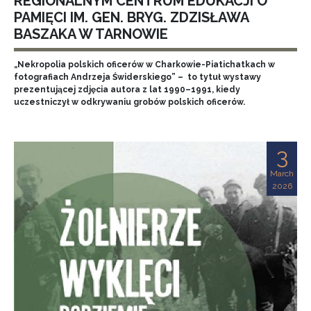
REGIONALNYM CENTRUM EDUKACJI O
PAMIĘCI IM. GEN. BRYG. ZDZISŁAWA
BASZAKA W TARNOWIE
„Nekropolia polskich oficerów w Charkowie-Piatichatkach w
fotografiach Andrzeja Świderskiego” – to tytuł wystawy
prezentującej zdjęcia autora z lat 1990–1991, kiedy
uczestniczył w odkrywaniu grobów polskich oficerów.
3
March
2026