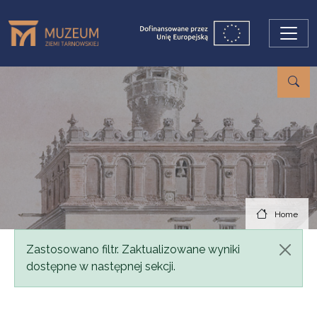
Skip to main content
Home
Status message
Zastosowano filtr. Zaktualizowane wyniki
dostępne w następnej sekcji.