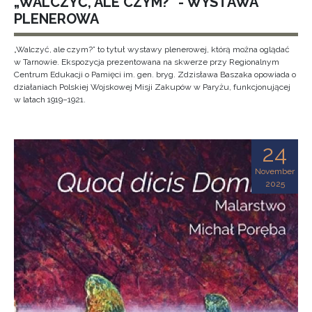
„WALCZYĆ, ALE CZYM?” - WYSTAWA
PLENEROWA
„Walczyć, ale czym?” to tytuł wystawy plenerowej, którą można oglądać
w Tarnowie. Ekspozycja prezentowana na skwerze przy Regionalnym
Centrum Edukacji o Pamięci im. gen. bryg. Zdzisława Baszaka opowiada o
działaniach Polskiej Wojskowej Misji Zakupów w Paryżu, funkcjonującej
w latach 1919–1921.
24
November
2025