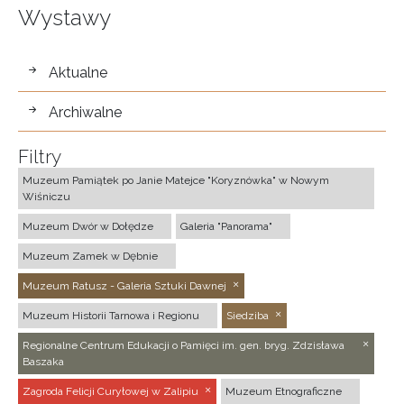
Wystawy
wystawy
Aktualne
Archiwalne
Filtry
Muzeum Pamiątek po Janie Matejce "Koryznówka" w Nowym
Wiśniczu
Muzeum Dwór w Dołędze
Galeria "Panorama"
Muzeum Zamek w Dębnie
Muzeum Ratusz - Galeria Sztuki Dawnej
Muzeum Historii Tarnowa i Regionu
Siedziba
Regionalne Centrum Edukacji o Pamięci im. gen. bryg. Zdzisława
Baszaka
Zagroda Felicji Curyłowej w Zalipiu
Muzeum Etnograficzne