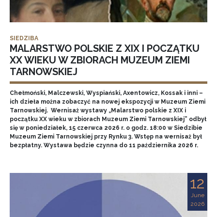
SIEDZIBA
MALARSTWO POLSKIE Z XIX I POCZĄTKU
XX WIEKU W ZBIORACH MUZEUM ZIEMI
TARNOWSKIEJ
Chełmoński, Malczewski, Wyspiański, Axentowicz, Kossak i inni –
ich dzieła można zobaczyć na nowej ekspozycji w Muzeum Ziemi
Tarnowskiej. Wernisaż wystawy „Malarstwo polskie z XIX i
początku XX wieku w zbiorach Muzeum Ziemi Tarnowskiej” odbył
się w poniedziałek, 15 czerwca 2026 r. o godz. 18:00 w Siedzibie
Muzeum Ziemi Tarnowskiej przy Rynku 3. Wstęp na wernisaż był
bezpłatny. Wystawa będzie czynna do 11 października 2026 r.
12
June
2026