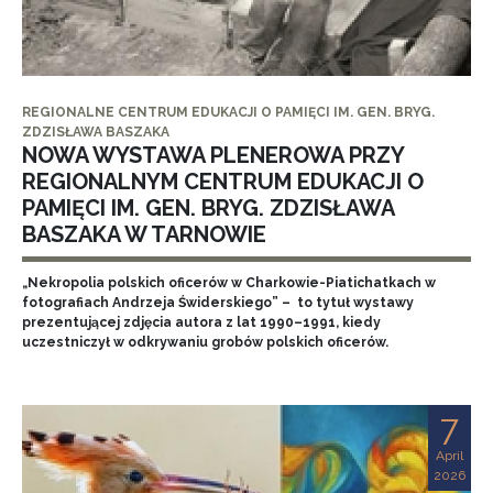
REGIONALNE CENTRUM EDUKACJI O PAMIĘCI IM. GEN. BRYG.
ZDZISŁAWA BASZAKA
NOWA WYSTAWA PLENEROWA PRZY
REGIONALNYM CENTRUM EDUKACJI O
PAMIĘCI IM. GEN. BRYG. ZDZISŁAWA
BASZAKA W TARNOWIE
„Nekropolia polskich oficerów w Charkowie-Piatichatkach w
fotografiach Andrzeja Świderskiego” – to tytuł wystawy
prezentującej zdjęcia autora z lat 1990–1991, kiedy
uczestniczył w odkrywaniu grobów polskich oficerów.
7
April
2026