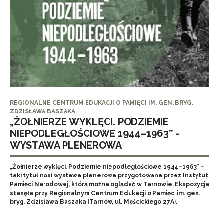
REGIONALNE CENTRUM EDUKACJI O PAMIĘCI IM. GEN. BRYG.
ZDZISŁAWA BASZAKA
„ŻOŁNIERZE WYKLĘCI. PODZIEMIE
NIEPODLEGŁOŚCIOWE 1944–1963” -
WYSTAWA PLENEROWA
„Żołnierze wyklęci. Podziemie niepodległościowe 1944–1963” –
taki tytuł nosi wystawa plenerowa przygotowana przez Instytut
Pamięci Narodowej, którą można oglądać w Tarnowie. Ekspozycja
stanęła przy Regionalnym Centrum Edukacji o Pamięci im. gen.
bryg. Zdzisława Baszaka (Tarnów, ul. Mościckiego 27A).