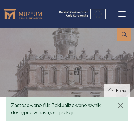
Skip to main content
Home
Status message
Zastosowano filtr. Zaktualizowane wyniki
dostępne w następnej sekcji.