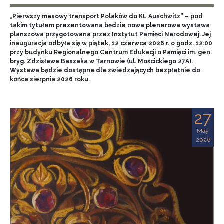
„Pierwszy masowy transport Polaków do KL Auschwitz” – pod
takim tytułem prezentowana będzie nowa plenerowa wystawa
planszowa przygotowana przez Instytut Pamięci Narodowej. Jej
inauguracja odbyła się w piątek, 12 czerwca 2026 r. o godz. 12:00
przy budynku Regionalnego Centrum Edukacji o Pamięci im. gen.
bryg. Zdzisława Baszaka w Tarnowie (ul. Mościckiego 27A).
Wystawa będzie dostępna dla zwiedzających bezpłatnie do
końca sierpnia 2026 roku.
27
May
2026