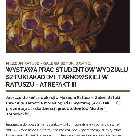
MUZEUM RATUSZ - GALERIA SZTUKI DAWNEJ
WYSTAWA PRAC STUDENTÓW WYDZIAŁU
SZTUKI AKADEMII TARNOWSKIEJ W
RATUSZU - ATREFAKT III
Jeszcze do końca wakacji w Muzeum Ratusz – Galerii Sztuki
Dawnej w Tarnowie można oglądać wystawę „ARTEFAKT III”,
prezentującą kilkadziesiąt prac studentów Akademii
Tarnowskiej.
Inspiracją do powstania rysunków były muzealne eksponaty dawnej
sztuki, które młodzi twórcy analizowali pod kątem formy, funkcji oraz
bogactwa zdobień i ornamentów. Prezentowane prace ukazują proces