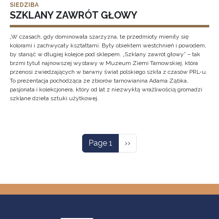
SIEDZIBA
SZKLANY ZAWRÓT GŁOWY
„W czasach, gdy dominowała szarzyzna, te przedmioty mieniły się
kolorami i zachwycały kształtami. Były obiektem westchnień i powodem,
by stanąć w długiej kolejce pod sklepem. „Szklany zawrót głowy” – tak
brzmi tytuł najnowszej wystawy w Muzeum Ziemi Tarnowskiej, która
przenosi zwiedzających w barwny świat polskiego szkła z czasów PRL-u.
To prezentacja pochodząca ze zbiorów tarnowianina Adama Ząbka,
pasjonata i kolekcjonera, który od lat z niezwykłą wrażliwością gromadzi
szklane dzieła sztuki użytkowej.
Pagination
Next page
Page 1
››