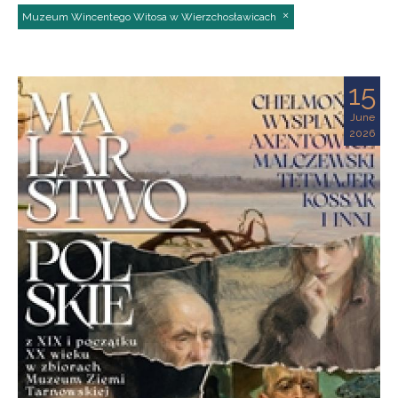
Muzeum Wincentego Witosa w Wierzchosławicach
15
June
2026