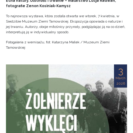
Echa natury. Ulotność i trwanie – malarstwo Lucja Radwan,
fotografie Zenon Kosiniak-Kamysz
To najnowsza wystawa, która została otwarta we wtorek, 7 kwietnia, w
Siedzibie Muzeum Ziemi Tarnowskiej. Ekspozycja opowiada o naturze i
jej trwaniu. Autorzy, oboje miłośnicy przyrody, podglądając ją na co dzień,
interpretują ją w indywidualny sposób.
Fotogaleria z wernisażu, fot: Katarzyna Małek / Muzeum Ziemi
Tarnowskiej
3
March
2026