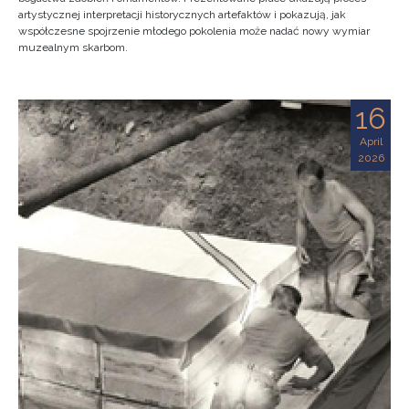
artystycznej interpretacji historycznych artefaktów i pokazują, jak
współczesne spojrzenie młodego pokolenia może nadać nowy wymiar
muzealnym skarbom.
16
April
2026