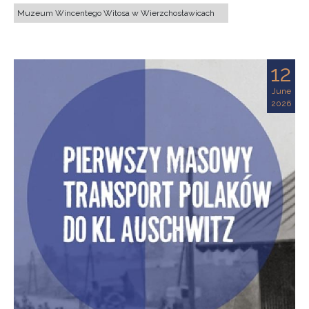
Muzeum Wincentego Witosa w Wierzchosławicach
12
June
2026