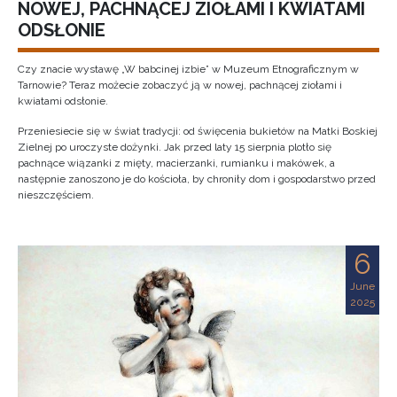
NOWEJ, PACHNĄCEJ ZIOŁAMI I KWIATAMI
ODSŁONIE
Czy znacie wystawę „W babcinej izbie” w Muzeum Etnograficznym w
Tarnowie? Teraz możecie zobaczyć ją w nowej, pachnącej ziołami i
kwiatami odsłonie.
Przeniesiecie się w świat tradycji: od święcenia bukietów na Matki Boskiej
Zielnej po uroczyste dożynki. Jak przed laty 15 sierpnia plotło się
pachnące wiązanki z mięty, macierzanki, rumianku i makówek, a
następnie zanoszono je do kościoła, by chroniły dom i gospodarstwo przed
nieszczęściem.
6
June
2025