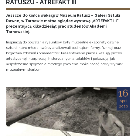
RATUSZU - ATREFAKT III
Jeszcze do końca wakacji w Muzeum Ratusz – Galerii Sztuki
Dawnej w Tarnowie można oglądać wystawę „ARTEFAKT III”,
prezentującą kilkadziesiąt prac studentów Akademii
Tarnowskiej.
Inspiracją do powstania rysunków były muzealne eksponaty dawnej
sztuki, które młodzi twórcy analizowali pod kątem formy, funkcji oraz
bogactwa zdobień i ornamentów. Prezentowane prace ukazują proces
artystycznej interpretacji historycznych artefaktów i pokazują, jak
współczesne spojrzenie młodego pokolenia może nadać nowy wymiar
muzealnym skarbom.
16
April
2026