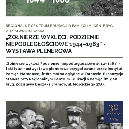
REGIONALNE CENTRUM EDUKACJI O PAMIĘCI IM. GEN. BRYG.
ZDZISŁAWA BASZAKA
„ŻOŁNIERZE WYKLĘCI. PODZIEMIE
NIEPODLEGŁOŚCIOWE 1944–1963” -
WYSTAWA PLENEROWA
„Żołnierze wyklęci. Podziemie niepodległościowe 1944–1963” –
taki tytuł nosi wystawa plenerowa przygotowana przez Instytut
Pamięci Narodowej, którą można oglądać w Tarnowie. Ekspozycja
stanęła przy Regionalnym Centrum Edukacji o Pamięci im. gen.
bryg. Zdzisława Baszaka (Tarnów, ul. Mościckiego 27A).
30
December
2025