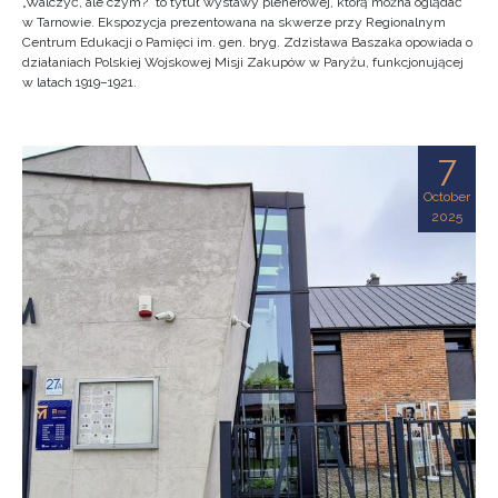
„Walczyć, ale czym?” to tytuł wystawy plenerowej, którą można oglądać
w Tarnowie. Ekspozycja prezentowana na skwerze przy Regionalnym
Centrum Edukacji o Pamięci im. gen. bryg. Zdzisława Baszaka opowiada o
działaniach Polskiej Wojskowej Misji Zakupów w Paryżu, funkcjonującej
w latach 1919–1921.
7
October
2025