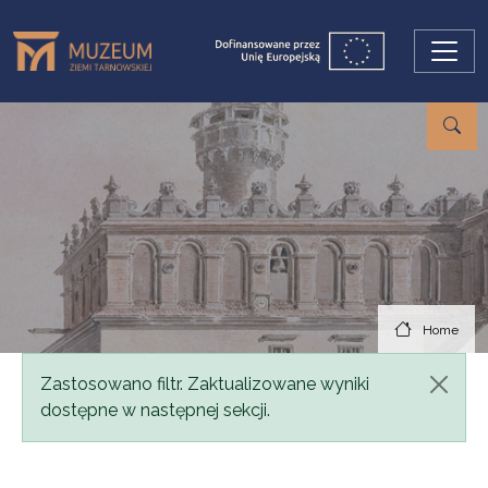
Skip to main content
Home
Status message
Zastosowano filtr. Zaktualizowane wyniki
dostępne w następnej sekcji.