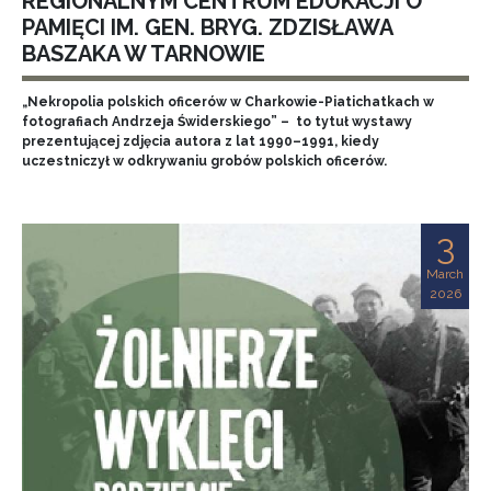
REGIONALNYM CENTRUM EDUKACJI O
PAMIĘCI IM. GEN. BRYG. ZDZISŁAWA
BASZAKA W TARNOWIE
„Nekropolia polskich oficerów w Charkowie-Piatichatkach w
fotografiach Andrzeja Świderskiego” – to tytuł wystawy
prezentującej zdjęcia autora z lat 1990–1991, kiedy
uczestniczył w odkrywaniu grobów polskich oficerów.
3
March
2026