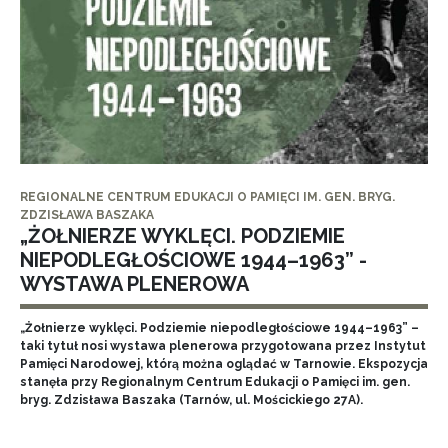
REGIONALNE CENTRUM EDUKACJI O PAMIĘCI IM. GEN. BRYG.
ZDZISŁAWA BASZAKA
„ŻOŁNIERZE WYKLĘCI. PODZIEMIE
NIEPODLEGŁOŚCIOWE 1944–1963” -
WYSTAWA PLENEROWA
„Żołnierze wyklęci. Podziemie niepodległościowe 1944–1963” –
taki tytuł nosi wystawa plenerowa przygotowana przez Instytut
Pamięci Narodowej, którą można oglądać w Tarnowie. Ekspozycja
stanęła przy Regionalnym Centrum Edukacji o Pamięci im. gen.
bryg. Zdzisława Baszaka (Tarnów, ul. Mościckiego 27A).