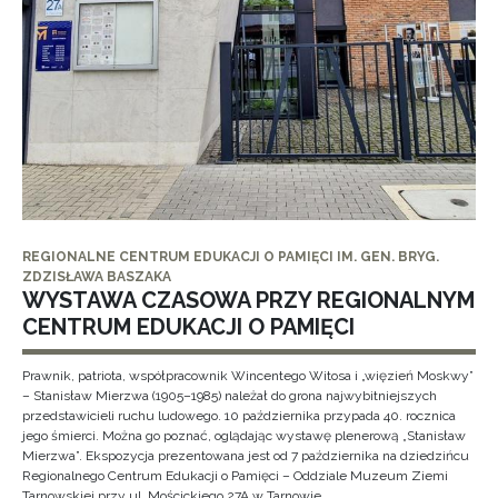
REGIONALNE CENTRUM EDUKACJI O PAMIĘCI IM. GEN. BRYG.
ZDZISŁAWA BASZAKA
WYSTAWA CZASOWA PRZY REGIONALNYM
CENTRUM EDUKACJI O PAMIĘCI
Prawnik, patriota, współpracownik Wincentego Witosa i „więzień Moskwy”
– Stanisław Mierzwa (1905–1985) należał do grona najwybitniejszych
przedstawicieli ruchu ludowego. 10 października przypada 40. rocznica
jego śmierci. Można go poznać, oglądając wystawę plenerową „Stanisław
Mierzwa”. Ekspozycja prezentowana jest od 7 października na dziedzińcu
Regionalnego Centrum Edukacji o Pamięci – Oddziale Muzeum Ziemi
Tarnowskiej przy ul. Mościckiego 27A w Tarnowie.