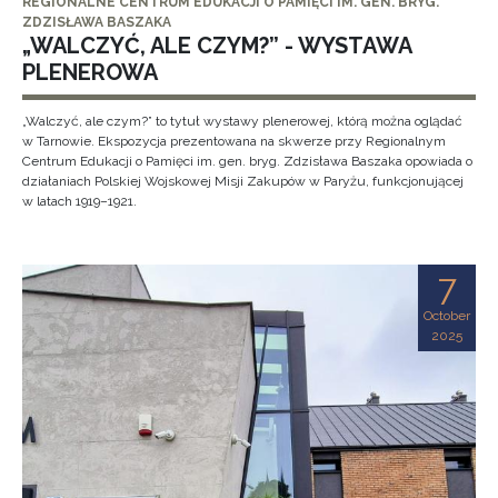
REGIONALNE CENTRUM EDUKACJI O PAMIĘCI IM. GEN. BRYG.
ZDZISŁAWA BASZAKA
„WALCZYĆ, ALE CZYM?” - WYSTAWA
PLENEROWA
„Walczyć, ale czym?” to tytuł wystawy plenerowej, którą można oglądać
w Tarnowie. Ekspozycja prezentowana na skwerze przy Regionalnym
Centrum Edukacji o Pamięci im. gen. bryg. Zdzisława Baszaka opowiada o
działaniach Polskiej Wojskowej Misji Zakupów w Paryżu, funkcjonującej
w latach 1919–1921.
7
October
2025