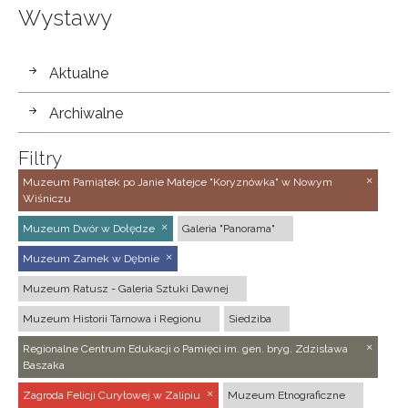
Wystawy
wystawy
Aktualne
Archiwalne
Filtry
Muzeum Pamiątek po Janie Matejce "Koryznówka" w Nowym
Wiśniczu
Muzeum Dwór w Dołędze
Galeria "Panorama"
Muzeum Zamek w Dębnie
Muzeum Ratusz - Galeria Sztuki Dawnej
Muzeum Historii Tarnowa i Regionu
Siedziba
Regionalne Centrum Edukacji o Pamięci im. gen. bryg. Zdzisława
Baszaka
Zagroda Felicji Curyłowej w Zalipiu
Muzeum Etnograficzne