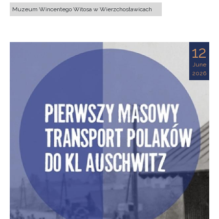
Muzeum Wincentego Witosa w Wierzchosławicach
12
June
2026