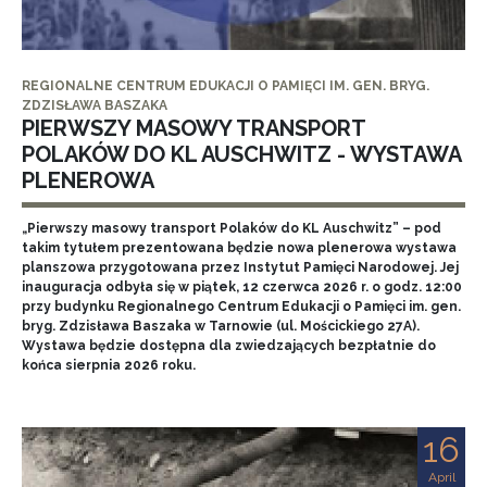
REGIONALNE CENTRUM EDUKACJI O PAMIĘCI IM. GEN. BRYG.
ZDZISŁAWA BASZAKA
PIERWSZY MASOWY TRANSPORT
POLAKÓW DO KL AUSCHWITZ - WYSTAWA
PLENEROWA
„Pierwszy masowy transport Polaków do KL Auschwitz” – pod
takim tytułem prezentowana będzie nowa plenerowa wystawa
planszowa przygotowana przez Instytut Pamięci Narodowej. Jej
inauguracja odbyła się w piątek, 12 czerwca 2026 r. o godz. 12:00
przy budynku Regionalnego Centrum Edukacji o Pamięci im. gen.
bryg. Zdzisława Baszaka w Tarnowie (ul. Mościckiego 27A).
Wystawa będzie dostępna dla zwiedzających bezpłatnie do
końca sierpnia 2026 roku.
16
April