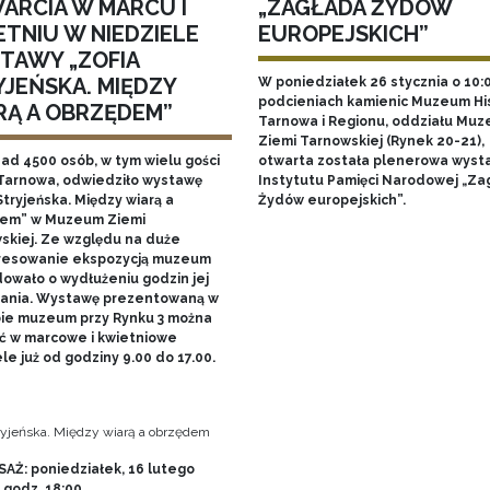
ARCIA W MARCU I
„ZAGŁADA ŻYDÓW
ETNIU W NIEDZIELE
EUROPEJSKICH”
TAWY „ZOFIA
YJEŃSKA. MIĘDZY
W poniedziałek 26 stycznia o 10:
podcieniach kamienic Muzeum His
RĄ A OBRZĘDEM”
Tarnowa i Regionu, oddziału Mu
Ziemi Tarnowskiej (Rynek 20-21),
nad 4500 osób, w tym wielu gości
otwarta została plenerowa wyst
Tarnowa, odwiedziło wystawę
Instytutu Pamięci Narodowej „Za
Stryjeńska. Między wiarą a
Żydów europejskich”.
em” w Muzeum Ziemi
skiej. Ze względu na duże
resowanie ekspozycją muzeum
owało o wydłużeniu godzin jej
ania. Wystawę prezentowaną w
bie muzeum przy Rynku 3 można
ć w marcowe i kwietniowe
le już od godziny 9.00 do 17.00.
tryjeńska. Między wiarą a obrzędem
AŻ: poniedziałek, 16 lutego
, godz. 18:00