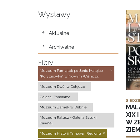
Wystawy
wystawy
Aktualne
Archiwalne
Filtry
Muzeum Pamiątek po Janie Matejce
"Koryznówka" w Nowym Wiśniczu
Muzeum Dwór w Dołędze
Galeria "Panorama"
SIEDZI
MAL
Muzeum Zamek w Dębnie
XIX 
Muzeum Ratusz - Galeria Sztuki
W Z
Dawnej
ZIE
Muzeum Historii Tarnowa i Regionu