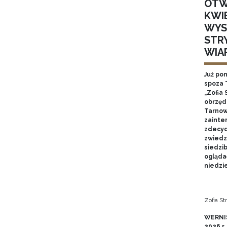
OTW
KWI
WYS
STR
WIA
Już po
spoza 
„Zofia 
obrzęd
Tarnow
zainte
zdecyd
zwiedz
siedzi
ogląda
niedzie
Zofia S
WERNIS
2026 r.