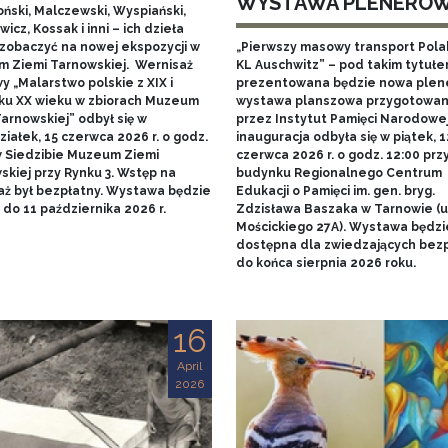
WYSTAWA PLENERO
ński, Malczewski, Wyspiański,
icz, Kossak i inni – ich dzieła
zobaczyć na nowej ekspozycji w
„Pierwszy masowy transport Pol
 Ziemi Tarnowskiej. Wernisaż
KL Auschwitz” – pod takim tytuł
 „Malarstwo polskie z XIX i
prezentowana będzie nowa ple
ku XX wieku w zbiorach Muzeum
wystawa planszowa przygotowa
arnowskiej” odbył się w
przez Instytut Pamięci Narodowej.
iałek, 15 czerwca 2026 r. o godz.
inauguracja odbyła się w piątek, 1
w Siedzibie Muzeum Ziemi
czerwca 2026 r. o godz. 12:00 prz
skiej przy Rynku 3. Wstęp na
budynku Regionalnego Centrum
aż był bezpłatny. Wystawa będzie
Edukacji o Pamięci im. gen. bryg.
do 11 października 2026 r.
Zdzisława Baszaka w Tarnowie (u
Mościckiego 27A). Wystawa będzi
dostępna dla zwiedzających bezp
do końca sierpnia 2026 roku.
16
April
2026