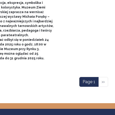
cja, ekspresja, symbolika i
 kolorystyka. Muzeum Ziemi
skiej zaprasza na wernisaż
szej wystawy Michała Poręby –
 z najważniejszych i najbardziej
nawalnych tarnowskich artystów,
a, rzeźbiarza, pedagoga i twórcy
ń parateatralnych.
aż odbył się w poniedziałek 24
da 2025 roku o godz. 18:00 w
bie Muzeum przy Rynku 3.
ę można oglądać od 25
ada do 31 grudnia 2025 roku.
ation
Next p
Page 1
››