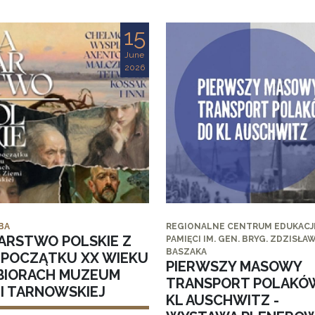
15
June
2026
BA
REGIONALNE CENTRUM EDUKACJI
ARSTWO POLSKIE Z
PAMIĘCI IM. GEN. BRYG. ZDZISŁA
BASZAKA
I POCZĄTKU XX WIEKU
PIERWSZY MASOWY
BIORACH MUZEUM
TRANSPORT POLAKÓ
MI TARNOWSKIEJ
KL AUSCHWITZ -