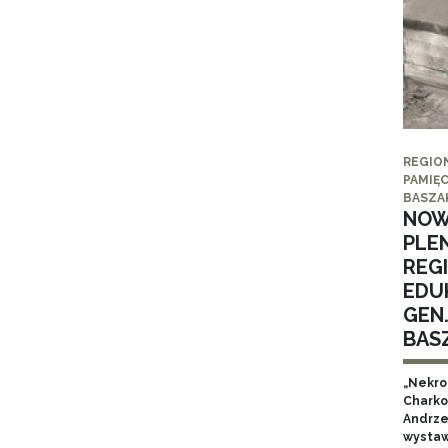
REGIO
PAMIĘC
BASZA
NOW
PLE
REG
EDUK
GEN
BAS
„Nekro
Charko
Andrze
wystaw