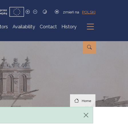
zmień na
POLSKI
itors
Availability
Contact
History
Submenu
Home