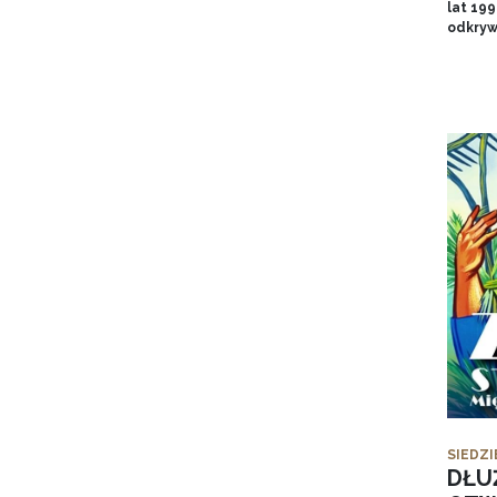
lat 19
odkryw
SIEDZI
DŁU