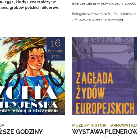
90–1991, kiedy uczestniczył w
interpretują ją w indywidualny sposób
aniu grobów polskich oficerów.
Fotogaleria z wernisażu, fot: Katarzyn
/ Muzeum Ziemi Tarnowskiej
16
February
2026
BA
MUZEUM HISTORII TARNOWA I R
ŻSZE GODZINY
WYSTAWA PLENERO