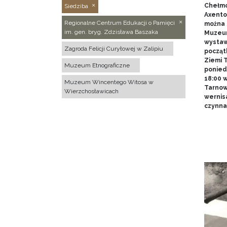
Chełmo
Siedziba
Axentow
Regionalne Centrum Edukacji o Pamięci
można 
im. gen. bryg. Zdzisława Baszaka
Muzeum
wystawy
Zagroda Felicji Curyłowej w Zalipiu
począt
Ziemi T
Muzeum Etnograficzne
poniedz
18:00 
Muzeum Wincentego Witosa w
Tarnow
Wierzchosławicach
wernis
czynna 