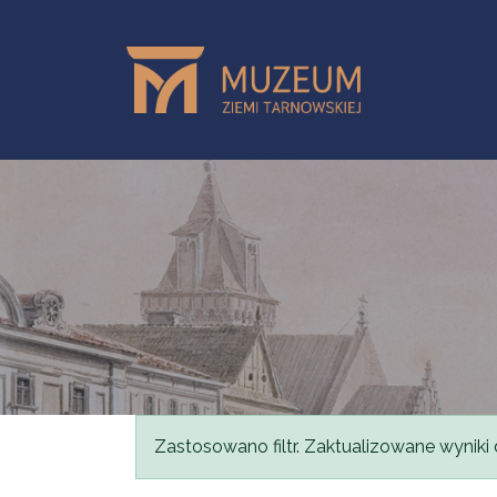
Skip to main content
Status message
Zastosowano filtr. Zaktualizowane wyniki 