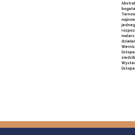
Abstrak
bogata
Tarnow
najnow
jednego
rozpoz
malarz
działa
Wernis
listopa
siedzi
Wystaw
listop
Pagin