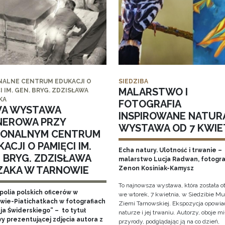
NALNE CENTRUM EDUKACJI O
SIEDZIBA
MALARSTWO I
I IM. GEN. BRYG. ZDZISŁAWA
KA
FOTOGRAFIA
A WYSTAWA
INSPIROWANE NATUR
NEROWA PRZY
WYSTAWA OD 7 KWIE
IONALNYM CENTRUM
ACJI O PAMIĘCI IM.
Echa natury. Ulotność i trwanie –
. BRYG. ZDZISŁAWA
malarstwo Lucja Radwan, fotogra
ZAKA W TARNOWIE
Zenon Kosiniak-Kamysz
To najnowsza wystawa, która została o
polia polskich oficerów w
we wtorek, 7 kwietnia, w Siedzibie 
wie-Piatichatkach w fotografiach
Ziemi Tarnowskiej. Ekspozycja opowia
ja Świderskiego” – to tytuł
naturze i jej trwaniu. Autorzy, oboje m
y prezentującej zdjęcia autora z
przyrody, podglądając ją na co dzień,