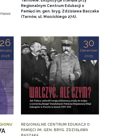
Tarnowie. Ekspozycja stanęła przy
.
Regionalnym Centrum Edukacji o
Pamięci im. gen. bryg. Zdzisława Baszaka
a Małek
(Tarnów, ul. Mościckiego 27A).
26
30
January
December
2026
2025
EGIONU
REGIONALNE CENTRUM EDUKACJI O
WA
PAMIĘCI IM. GEN. BRYG. ZDZISŁAWA
BASZAKA