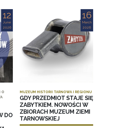
12
16
June
March
2026
2026
 O
MUZEUM HISTORII TARNOWA I REGIONU
GDY PRZEDMIOT STAJE SIĘ
WA
ZABYTKIEM. NOWOŚCI W
ZBIORACH MUZEUM ZIEMI
W DO
TARNOWSKIEJ