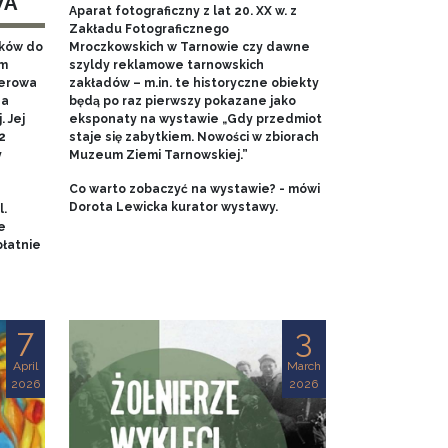
WA
Aparat fotograficzny z lat 20. XX w. z
Zakładu Fotograficznego
aków do
Mroczkowskich w Tarnowie czy dawne
em
szyldy reklamowe tarnowskich
nerowa
zakładów – m.in. te historyczne obiekty
na
będą po raz pierwszy pokazane jako
 Jej
eksponaty na wystawie „Gdy przedmiot
2
staje się zabytkiem. Nowości w zbiorach
y
Muzeum Ziemi Tarnowskiej.”
Co warto zobaczyć na wystawie? - mówi
Dorota Lewicka kurator wystawy.
l.
e
łatnie
7
3
April
March
2026
2026