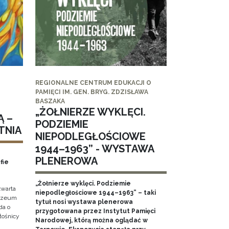
REGIONALNE CENTRUM EDUKACJI O
PAMIĘCI IM. GEN. BRYG. ZDZISŁAWA
BASZAKA
„ŻOŁNIERZE WYKLĘCI.
Ą –
PODZIEMIE
TNIA
NIEPODLEGŁOŚCIOWE
1944–1963” - WYSTAWA
PLENEROWA
fie
„Żołnierze wyklęci. Podziemie
twarta
niepodległościowe 1944–1963” – taki
Muzeum
tytuł nosi wystawa plenerowa
da o
przygotowana przez Instytut Pamięci
iłośnicy
Narodowej, którą można oglądać w