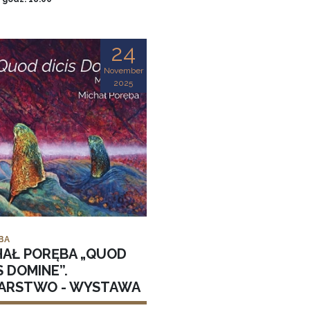
24
November
2025
BA
HAŁ PORĘBA „QUOD
S DOMINE”.
ARSTWO - WYSTAWA