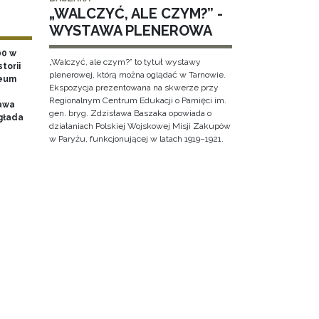
„WALCZYĆ, ALE CZYM?” -
WYSTAWA PLENEROWA
00 w
„Walczyć, ale czym?” to tytuł wystawy
torii
plenerowej, którą można oglądać w Tarnowie.
zeum
Ekspozycja prezentowana na skwerze przy
Regionalnym Centrum Edukacji o Pamięci im.
awa
gen. bryg. Zdzisława Baszaka opowiada o
głada
działaniach Polskiej Wojskowej Misji Zakupów
w Paryżu, funkcjonującej w latach 1919–1921.